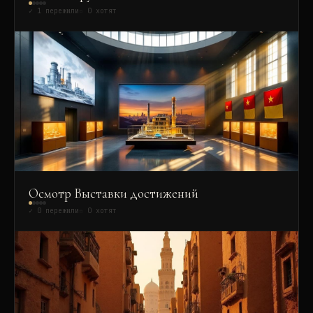
✓
1
пережили
☆
0
хотят
Осмотр Выставки достижений
✓
0
пережили
☆
0
хотят