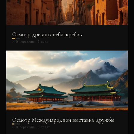
Осмотр древних небоскрёбов
✓
0
пережили
☆
0
хотят
Осмотр Международной выставки дружбы
✓
0
пережили
☆
0
хотят