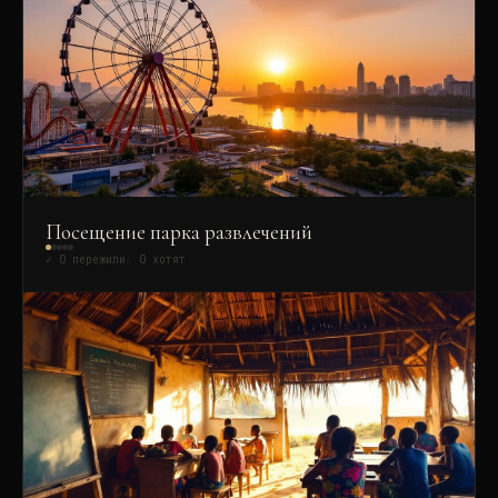
Посещение парка развлечений
✓
0
пережили
☆
0
хотят