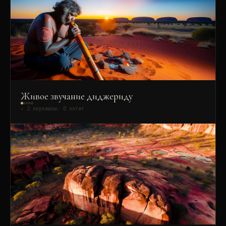
Живое звучание диджериду
✓
2
пережили
☆
0
хотят