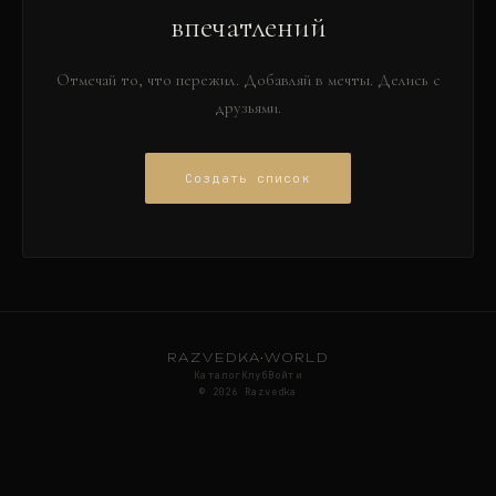
впечатлений
Отмечай то, что пережил. Добавляй в мечты. Делись с
друзьями.
Создать список
RAZVEDKA
·
WORLD
Каталог
Клуб
Войти
©
2026
Razvedka