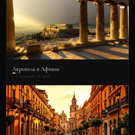
👑
Акрополь в Афинах
✓
1
пережили
☆
0
хотят