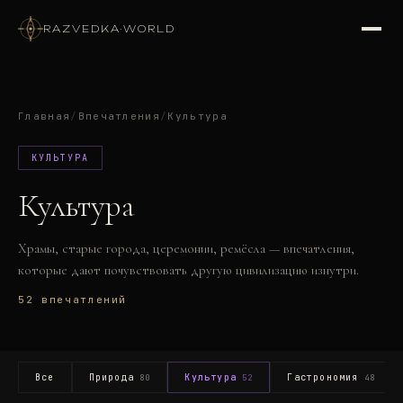
RAZVEDKA
·
WORLD
Главная
/
Впечатления
/
Культура
КУЛЬТУРА
Культура
Храмы, старые города, церемонии, ремёсла — впечатления,
которые дают почувствовать другую цивилизацию изнутри.
52
впечатлений
Все
Природа
Культура
Гастрономия
80
52
48