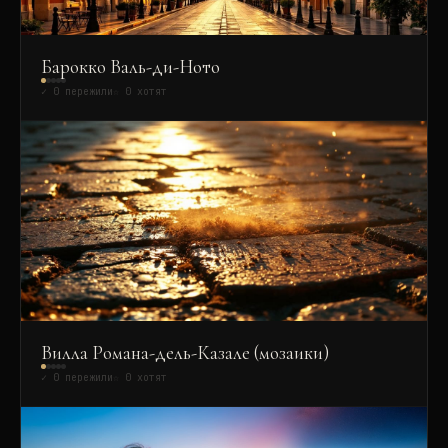
Барокко Валь-ди-Ното
✓
0
пережили
☆
0
хотят
Вилла Романа-дель-Казале (мозаики)
✓
0
пережили
☆
0
хотят