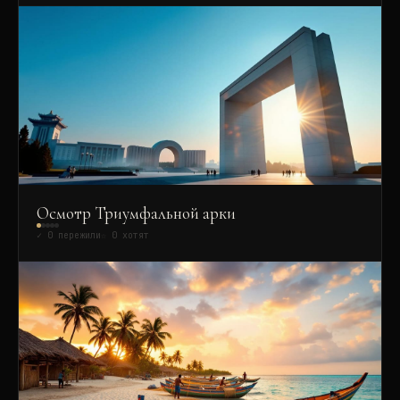
Осмотр Триумфальной арки
✓
0
пережили
☆
0
хотят