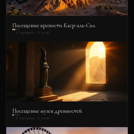
Посещение крепости Каср-аль-Сил
✓
0
пережили
☆
0
хотят
Посещение музея древностей
✓
0
пережили
☆
0
хотят