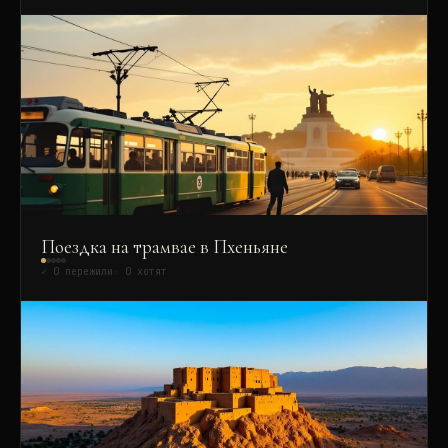
Поездка на трамвае в Пхеньяне
✓
0
пережили
☆
0
хотят