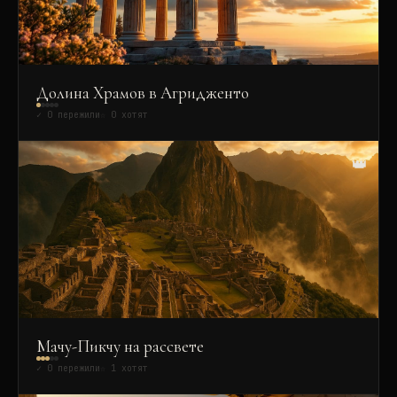
Долина Храмов в Агридженто
✓
0
пережили
☆
0
хотят
👑
Мачу-Пикчу на рассвете
✓
0
пережили
☆
1
хотят