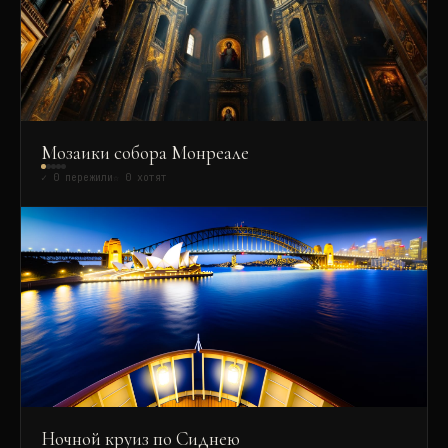
Мозаики собора Монреале
✓
0
пережили
☆
0
хотят
Ночной круиз по Сиднею