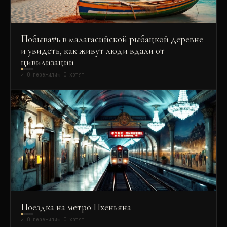
Побывать в малагасийской рыбацкой деревне
и увидеть, как живут люди вдали от
цивилизации
✓
0
пережили
☆
0
хотят
Поездка на метро Пхеньяна
✓
0
пережили
☆
0
хотят