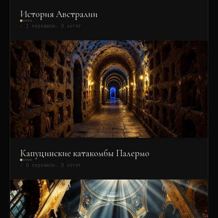
История Австралии
✓
1
пережили
☆
0
хотят
Капуцинские катакомбы Палермо
✓
0
пережили
☆
0
хотят