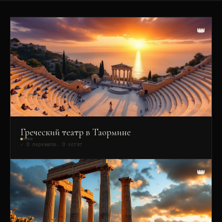
👑
Греческий театр в Таормине
✓
0
пережили
☆
0
хотят
👑