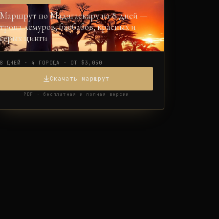
Маршрут по Мадагаскару на 8 дней —
тропа лемуров, баобабов, красных и
серых цинги
8 ДНЕЙ · 4 ГОРОДА · ОТ $3,050
Скачать маршрут
PDF · бесплатная и полная версии