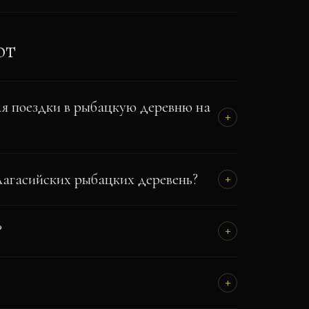
ют
я поездки в рыбацкую деревню на
+
лагасийских рыбацких деревень?
+
?
+
+