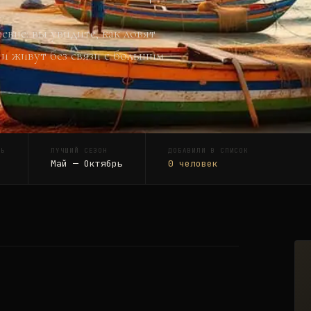
вне: вы увидите, как ловят
 и живут без связи с большим
ТЬ
ЛУЧШИЙ СЕЗОН
ДОБАВИЛИ В СПИСОК
Май — Октябрь
0
человек