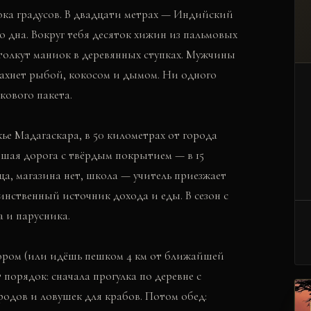
ока градусов. В двадцати метрах — Индийский
го дна. Вокруг тебя десяток хижин из пальмовых
толкут маниок в деревянных ступках. Мужчины
пахнет рыбой, кокосом и дымом. Ни одного
кового пакета.
ье Мадагаскара, в 50 километрах от города
йшая дорога с твёрдым покрытием — в 15
ца, магазина нет, школа — учитель приезжает
инственный источник дохода и еды. В сезон с
а и парусника.
тором (или идёшь пешком 4 км от ближайшей
 порядок: сначала прогулка по деревне с
родов и ловушек для крабов. Потом обед: