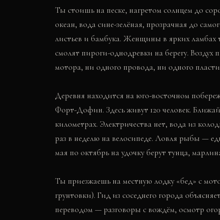
Ты стоишь на песке, нагретом солнцем до сор
океан, вода сине-зелёная, прозрачная до само
листьев и бамбука. Женщины в ярких ламбах 
смолят пироги-однодревки на берегу. Воздух 
мотора, ни одного провода, ни одного пласти
Деревня находится на юго-восточном побереж
Форт-Дофин. Здесь живут 120 человек. Ближа
километрах. Электричества нет, вода из колод
раз в неделю на велосипеде. Ловля рыбы — ед
мая по октябрь на удочку берут тунца, марлин
Ты приезжаешь на местную лодку «бед» с мо
грунтовки). Гид из соседнего города объясняет
переводом — разговоры с вождём, осмотр ого