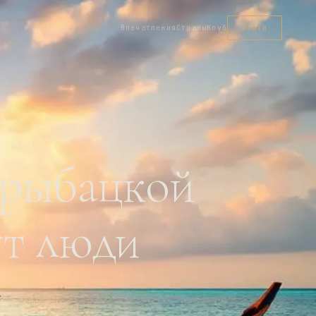
Впечатления
Страны
Клуб
Войти
 рыбацкой
ут люди