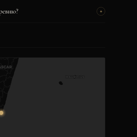
еревню?
+