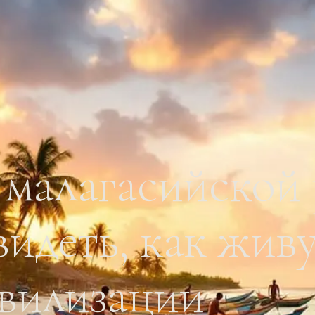
 малагасийской
видеть, как жив
ивилизации