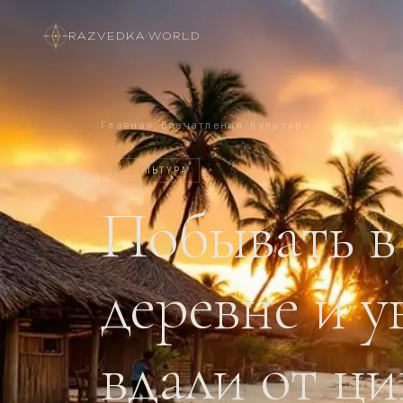
RAZVEDKA
·
WORLD
Главная
/
Впечатления
/
Культура
🛶
КУЛЬТУРА
Побывать в
деревне и у
вдали от ц