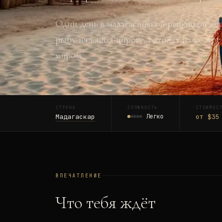
Один день в малагасийской рыбацкой дере
рыбу на каноэ-пироге, готовят на костре
миром.
СТРАНА
СЛОЖНОСТЬ
СТОИМОС
Мадагаскар
Легко
от $35
ВПЕЧАТЛЕНИЕ
Что тебя ждёт