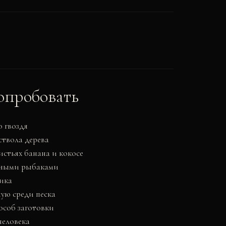
опробовать
 гвоздя
ствола дерева
стьях банана и кокосе
стными рыбаками
чика
ую среди песка
особ заготовки
человека