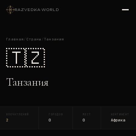
RAZVEDKA
·
WORLD
Главная
/
Страны
/
Танзания
🇹🇿
Танзания
ВПЕЧАТЛЕНИЙ
ГОРОДОВ
МЕСТ
КОНТИНЕНТ
2
0
0
Африка