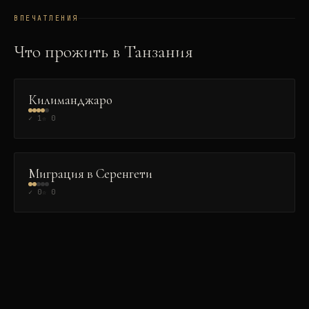
ВПЕЧАТЛЕНИЯ
Что прожить в
Танзания
ЭКСТРИМ
👑
Килиманджаро
✓
1
☆
0
ПРИРОДА
Миграция в Серенгети
✓
0
☆
0