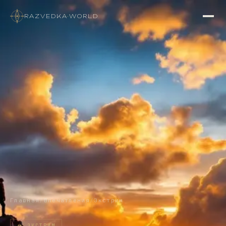
RAZVEDKA
·
WORLD
Главная
/
Впечатления
/
Экстрим
🏔
ЭКСТРИМ