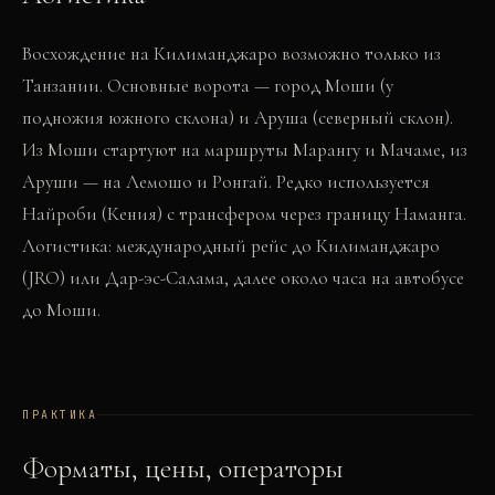
Восхождение на Килиманджаро возможно только из
Танзании. Основные ворота — город Моши (у
подножия южного склона) и Аруша (северный склон).
Из Моши стартуют на маршруты Марангу и Мачаме, из
Аруши — на Лемошо и Ронгай. Редко используется
Найроби (Кения) с трансфером через границу Наманга.
Логистика: международный рейс до Килиманджаро
(JRO) или Дар-эс-Салама, далее около часа на автобусе
до Моши.
ПРАКТИКА
Форматы, цены, операторы