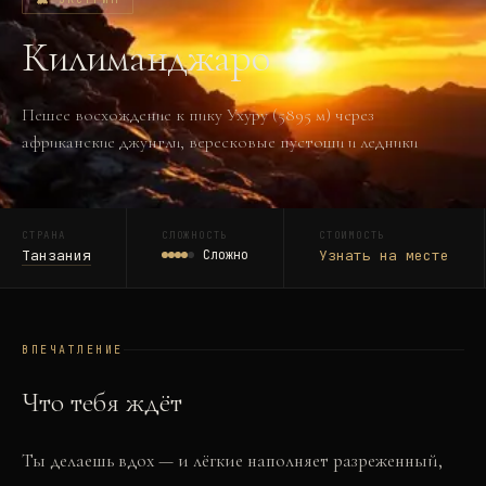
Килиманджаро
Пешее восхождение к пику Ухуру (5895 м) через
африканские джунгли, вересковые пустоши и ледники
СТРАНА
СЛОЖНОСТЬ
СТОИМОСТЬ
Танзания
Сложно
Узнать на месте
ВПЕЧАТЛЕНИЕ
Что тебя ждёт
Ты делаешь вдох — и лёгкие наполняет разреженный,