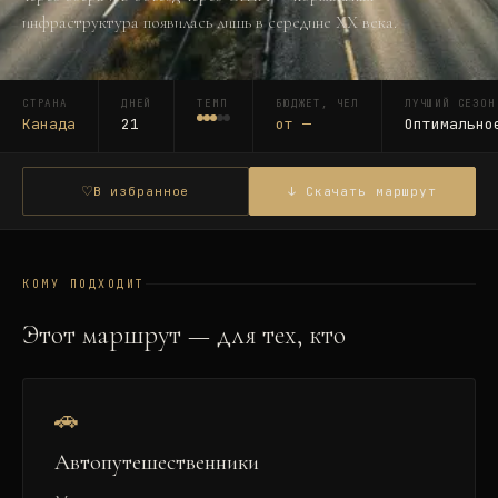
инфраструктура появилась лишь в середине XX века.
СТРАНА
ДНЕЙ
ТЕМП
БЮДЖЕТ, ЧЕЛ
ЛУЧШИЙ СЕЗОН
Канада
21
от
—
Оптимально
♡
В избранное
↓ Скачать маршрут
КОМУ ПОДХОДИТ
Этот маршрут — для тех, кто
🚗
Автопутешественники