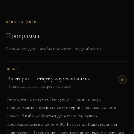
ДЕНЬ ЗА ДНЁМ
Программа
Раскройте день, чтобы прочитать подробности.
ДЕНЬ
1
Виктория — старт у «нулевой мили»
+
Начало маршрута на острове Ванкувер
Виктория на острове Ванкувер — один из двух
официальных «нулевых» километров Трансканадского
шоссе. Чтобы добраться до материка, нужно
воспользоваться паромом BC Ferries до Ванкувера или
Цаввассена. Здесь стоит сфотографироваться у памятного