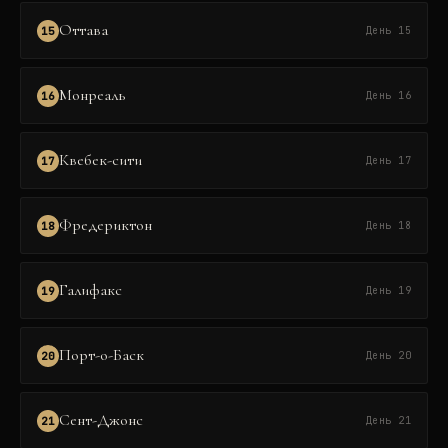
Оттава
15
День 15
Монреаль
16
День 16
Квебек-сити
17
День 17
Фредериктон
18
День 18
Галифакс
19
День 19
Порт-о-Баск
20
День 20
Сент-Джонс
21
День 21