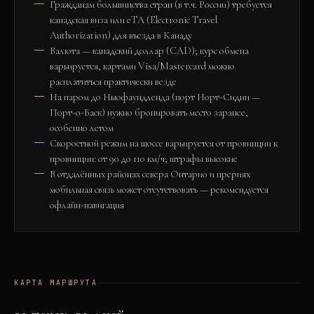
Гражданам большинства стран (в т.ч. России) требуется
канадская виза или eTA (Electronic Travel
Authorization) для въезда в Канаду
Валюта — канадский доллар (CAD); курс обмена
варьируется, картами Visa/Mastercard можно
расплатиться практически везде
На паром до Ньюфаундленда (порт Норт-Сидни —
Порт-о-Баск) нужно бронировать место заранее,
особенно летом
Скоростной режим на шоссе варьируется от провинции к
провинции: от 90 до 110 км/ч; штрафы высокие
В отдалённых районах севера Онтарио и прериях
мобильная связь может отсутствовать — рекомендуется
офлайн-навигация
КАРТА МАРШРУТА