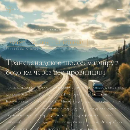
RAZVEDKA
·
WORLD
Главная
/
Маршруты
/
Канада
МАРШРУТ · 21 ДЕНЬ · 10 ПРОВИНЦИЙ
обновлено
5 июня 2026 г.
Трансканадское шоссе: маршрут
8030 км через все провинции
Трансканадское шоссе протяжённостью 8 030 км соединяет все
десять провинций Канады — от Виктории в Британской
Колумбии до Сент-Джонса в Ньюфаундленде. Это один из трёх
самых длинных автомобильных маршрутов в пределах одной
страны в мире. История дороги полна драматизма: первые
автомобилисты преодолевали её часть по рельсам, на кораблях
через озёра и в объезд через США — нормальная