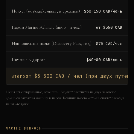
Ночлег (мотель/кемпинг, в среднем)
$60–150 CAD/ночь
Паром Marine Atlantic (авто + 2 чел.)
от $350 CAD
Национальные парки (Discovery Pass, год)
$75 CAD/чел
Питание в дороге
$40–80 CAD/день
от $3 500 CAD / чел (при двух путеше
ИТОГО
Цены ориентировочные, сезон 2024. Бюджет рассчитан на двух человек с
делением затрат на машину и паром. Кемпинг вместо мотелей снизит расходы
на жильё вдвое.
ЧАСТЫЕ ВОПРОСЫ