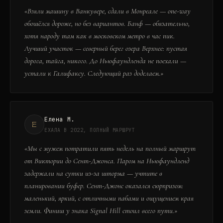
«
Взяли машину в Ванкувере, сдали в Монреале — one-way
обошёлся дороже, но без вариантов. Банф — обязательно,
хотя народу там как в московском метро в час пик.
Лучший участок — северный берег озера Верхнее: пустая
дорога, тайга, никого. До Ньюфаундленда не поехали —
устали к Галифаксу. Следующий раз доделаем.
»
Елена М.
Е
ЕХАЛА В 2022, ПОЛНЫЙ МАРШРУТ
«
Мы с мужем потратили пять недель на полный маршрут
от Виктории до Сент-Джонса. Паром на Ньюфаундленд
задержали на сутки из-за шторма — учтите в
планировании буфер. Сент-Джонс оказался сюрпризом:
маленький, яркий, с отличными пабами и ощущением края
земли. Финиш у знака Signal Hill стоил всего пути.
»