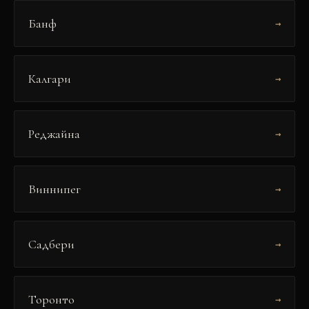
Банф
→
Калгари
→
Реджайна
→
Виннипег
→
Садбери
→
Торонто
→