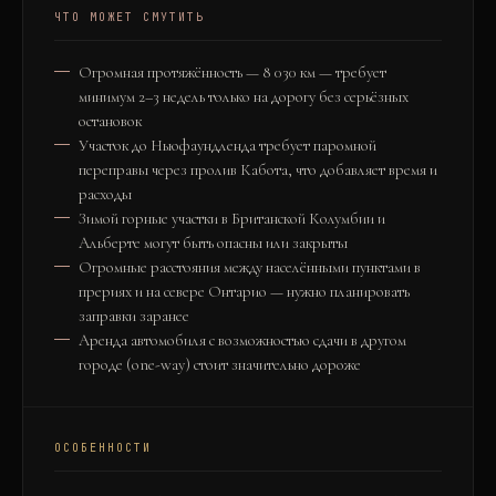
ЧТО МОЖЕТ СМУТИТЬ
Огромная протяжённость — 8 030 км — требует
минимум 2–3 недель только на дорогу без серьёзных
остановок
Участок до Ньюфаундленда требует паромной
переправы через пролив Кабота, что добавляет время и
расходы
Зимой горные участки в Британской Колумбии и
Альберте могут быть опасны или закрыты
Огромные расстояния между населёнными пунктами в
прериях и на севере Онтарио — нужно планировать
заправки заранее
Аренда автомобиля с возможностью сдачи в другом
городе (one-way) стоит значительно дороже
ОСОБЕННОСТИ