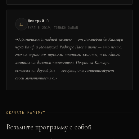
Дмитрий В.
Д
ЕХАЛ В 2019, ТОЛЬКО ЗАПАД
«
Ограничился западной частью — от Виктории до Калгари
через Банф и Йеллоухед. Роджерс Пасс в июне — это нечто:
снег на вершинах, туннели лавинной защиты, и ни единой
машины на десятки километров. Прерии за Калгари
оставил на другой раз — говорят, они гипнотизируют
своей монотонностью.
»
СКАЧАТЬ МАРШРУТ
Возьмите программу с собой