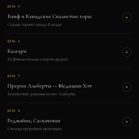
ДЕНЬ
5
Банф и Канадские Скалистые горы
+
Сердце горного запада Канады
ДЕНЬ
6
Калгари
+
Нефтяная столица и ворота прерий
ДЕНЬ
7
Прерии Альберты — Медицин-Хэт
+
Бесконечные равнины на юге Альберты
ДЕНЬ
8
Реджайна, Саскачеван
+
Столица прерийной провинции