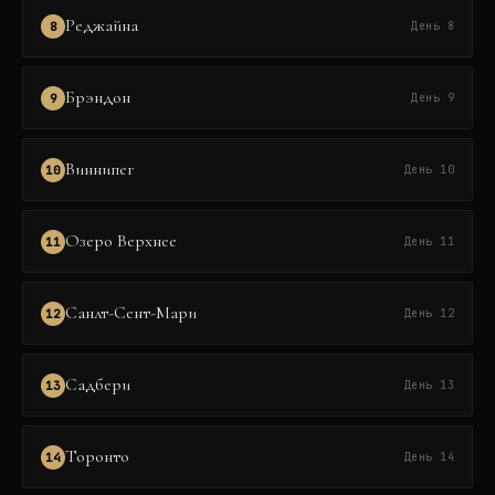
Реджайна
8
День 8
Брэндон
9
День 9
Виннипег
10
День 10
Озеро Верхнее
11
День 11
Санлт-Сент-Мари
12
День 12
Садбери
13
День 13
Торонто
14
День 14