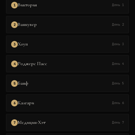
Виктория
1
День 1
Ванкувер
2
День 2
Хоуп
3
День 3
Роджерс Пасс
4
День 4
Банф
5
День 5
Калгари
6
День 6
Медицин-Хэт
7
День 7