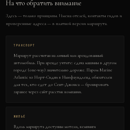
На что обратить внимание
Здесь — только принципы. Имена отелей, контакты гидов и
проверенные адреса — в платной версии маршрута.
ТРАНСПОРТ
Маршрут рассчитан на личный или арендованный
автомобиль. При аренде учтите: сдача машины в другом
городе (one-way) значительно дороже. Паром Marine
Atlantic из Норт-Сидни в Ньюфаундленд обязателен
для тех, кто едет до Сент-Джонса — бронировать
заранее через сайт paсстик компании.
ЖИЛЬЁ
Вдоль маршрута доступны мотели, кемпинги