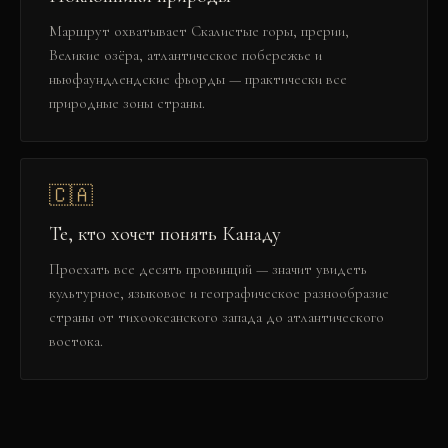
Маршрут охватывает Скалистые горы, прерии,
Великие озёра, атлантическое побережье и
ньюфаундлендские фьорды — практически все
природные зоны страны.
🇨🇦
Те, кто хочет понять Канаду
Проехать все десять провинций — значит увидеть
культурное, языковое и географическое разнообразие
страны от тихоокеанского запада до атлантического
востока.