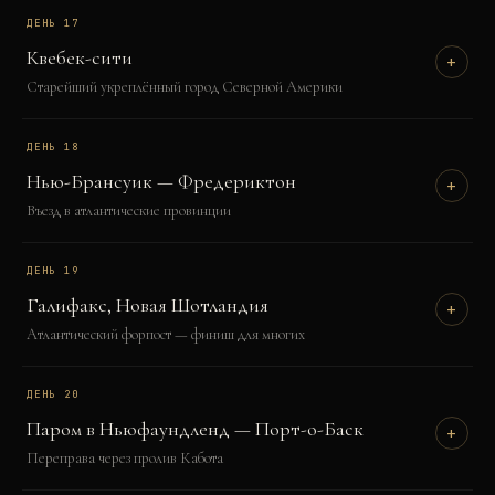
ДЕНЬ
17
Квебек-сити
+
Старейший укреплённый город Северной Америки
ДЕНЬ
18
Нью-Брансуик — Фредериктон
+
Въезд в атлантические провинции
ДЕНЬ
19
Галифакс, Новая Шотландия
+
Атлантический форпост — финиш для многих
ДЕНЬ
20
Паром в Ньюфаундленд — Порт-о-Баск
+
Переправа через пролив Кабота