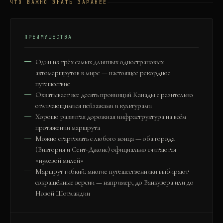
ЧТО ВАЖНО ЗНАТЬ ЗАРАНЕЕ
ПРЕИМУЩЕСТВА
Один из трёх самых длинных однострановых
автомаршрутов в мире — настоящее рекордное
путешествие
Охватывает все десять провинций Канады с разительно
отличающимися пейзажами и культурами
Хорошо развитая дорожная инфраструктура на всём
протяжении маршрута
Можно стартовать с любого конца — оба города
(Виктория и Сент-Джонс) официально считаются
«нулевой милей»
Маршрут гибкий: многие путешественники выбирают
сокращённые версии — например, до Ванкувера или до
Новой Шотландии