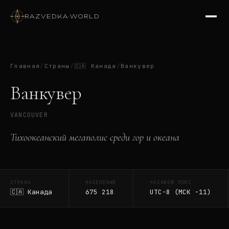
RAZVEDKA
·
WORLD
Главная
/
Страны
/
🇨🇦
Канада
/
Ванкувер
Ванкувер
VANCOUVER
Тихоокеанский мегаполис среди гор и океана
СТРАНА
НАСЕЛЕНИЕ
ЧАСОВОЙ ПОЯС
🇨🇦
Канада
675 218
UTC-8 (МСК −11)