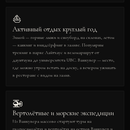
⛵
Активный отдых круглый год
Зимой — горные лыжи и сноуборд на склонах, летом
— каякинг и виндсёрфинг в заливе. Популярны
трекинг в парке Лайтхаус и веломаршрут от
даунтауна до университета UBC. Ванкувер — место,
где можно утром встать на доску, а вечером ужинать
в ресторане с видом на залив.
🚁
Вертолётные и морские экспедиции
Из Ванкувера массово стартуют туры на
гидросамолётах и вертолётах на остров Ванкувер и