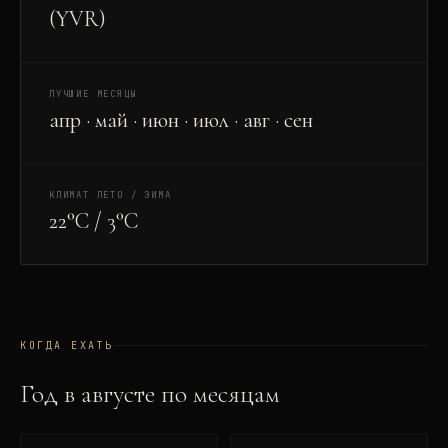
(YVR)
ЛУЧШИЕ МЕСЯЦЫ
апр · май · июн · июл · авг · сен
КЛИМАТ ЛЕТО / ЗИМА
22°C / 3°C
КОГДА ЕХАТЬ
Год в
август
е по месяцам