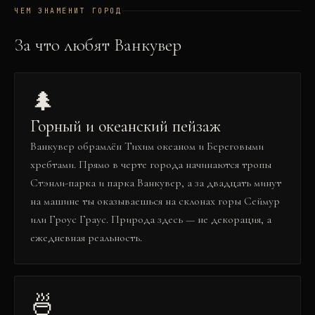
ЧЕМ ЗНАМЕНИТ ГОРОД
За что любят
Ванкувер
🌲
Горный и океанский пейзаж
Ванкувер обрамлён Тихим океаном и Береговыми
хребтами. Прямо в черте города начинаются тропы
Стэнли-парка и парка Ванкувер, а за двадцать минут
на машине ты оказываешься на склонах горы Сеймур
или Гроус Граус. Природа здесь — не декорация, а
ежедневная реальность.
🍜