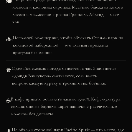
🍽️
лососем и кленовым сиропом. Местные блюда из дикого
лосося и моллюсков с рынка Гранвиль-Айленд — маст-
хэв.
Используй велошеринг, чтобы объехать Стэнли-парк по
🚲
кольцевой набережной — это главная городская
прогулка без машин.
Одевайся слоями: погода меняется за час. Знаменитые
🧣
«дожди Ванкувера» смягчаются, если иметь
непромокаемую куртку и трекинговые ботинки.
В кафе принято оставлять чаевые 15-20%. Кофе-культура
☕
сильна: многие бариста варят напитки с растительным
молоком без доплаты.
Не обходи стороной парк Pacific Spirit — это место, где
🌲