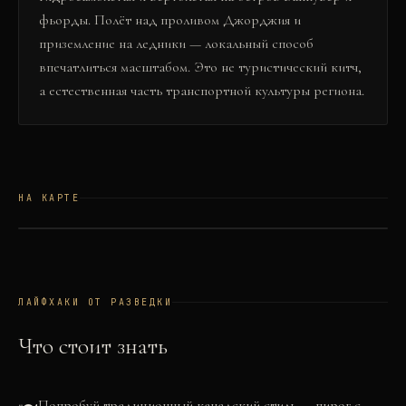
фьорды. Полёт над проливом Джорджия и
приземление на ледники — локальный способ
впечатлиться масштабом. Это не туристический китч,
а естественная часть транспортной культуры региона.
НА КАРТЕ
©
OSM
©
CARTO
+
−
ЛАЙФХАКИ ОТ РАЗВЕДКИ
Что стоит знать
Попробуй традиционный канадский стиль — пирог с