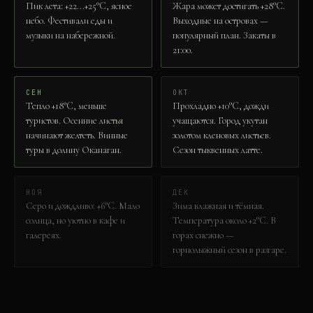
Пик лета: +22...+25°C, ясное
Жара может достигать +28°C.
небо. Фестивали еды и
Выходные на островах —
музыки на набережной.
популярный план. Закаты в
21:00.
СЕН
ОКТ
Тепло +18°C, меньше
Прохладно +10°C, дожди
туристов. Осенние листья
учащаются. Город укутан
начинают желтеть. Винные
золотом кленовых листьев.
туры в долину Оканаган.
Сезон тыквенных латте.
НОЯ
ДЕК
Серо и дождливо: +6°C. Мало
Зима влажная и тёмная.
солнца, но уютно в кафе и
Температура около +2°C. В
галереях.
горах снежно —
горнолыжный сезон в разгаре.