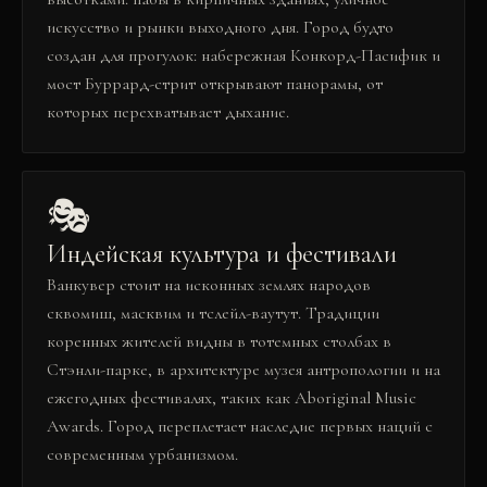
искусство и рынки выходного дня. Город будто
создан для прогулок: набережная Конкорд-Пасифик и
мост Буррард-стрит открывают панорамы, от
которых перехватывает дыхание.
🎭
Индейская культура и фестивали
Ванкувер стоит на исконных землях народов
сквомиш, масквим и тслейл-ваутут. Традиции
коренных жителей видны в тотемных столбах в
Стэнли-парке, в архитектуре музея антропологии и на
ежегодных фестивалях, таких как Aboriginal Music
Awards. Город переплетает наследие первых наций с
современным урбанизмом.