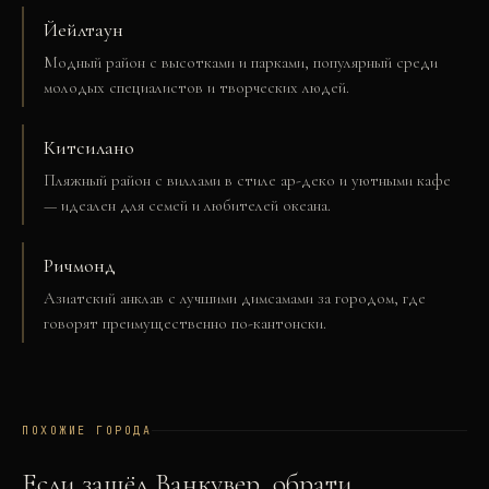
Йейлтаун
Модный район с высотками и парками, популярный среди
молодых специалистов и творческих людей.
Китсилано
Пляжный район с виллами в стиле ар-деко и уютными кафе
— идеален для семей и любителей океана.
Ричмонд
Азиатский анклав с лучшими димсамами за городом, где
говорят преимущественно по-кантонски.
ПОХОЖИЕ ГОРОДА
Если зашёл
Ванкувер
, обрати