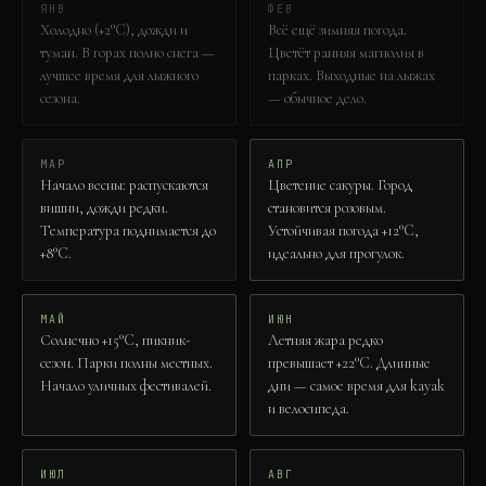
ЯНВ
ФЕВ
Холодно (+2°C), дожди и
Всё ещё зимняя погода.
туман. В горах полно снега —
Цветёт ранняя магнолия в
лучшее время для лыжного
парках. Выходные на лыжах
сезона.
— обычное дело.
МАР
АПР
Начало весны: распускаются
Цветение сакуры. Город
вишни, дожди редки.
становится розовым.
Температура поднимается до
Устойчивая погода +12°C,
+8°C.
идеально для прогулок.
МАЙ
ИЮН
Солнечно +15°C, пикник-
Летняя жара редко
сезон. Парки полны местных.
превышает +22°C. Длинные
Начало уличных фестивалей.
дни — самое время для kayak
и велосипеда.
ИЮЛ
АВГ