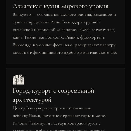
Азиатская кухня мирового уровня
Ванкувер — столица канадского рамена, димсамов и
суши за пределами Азии. Благодаря крупной
китайской и японской диаспорам, здесь готовят так,
как в Токио или Гонконге. Рынки, фуд-корты в
Ричмонде и уличные фестивали раскрывают палитру
вкусов от филиппинского адобо до вьетнамского фо.
🏙️
Город-курорт с современной
архитектурой
Центр Ванкувера застроен стеклянными
небоскрёбами, которые отражают горы и море.
Районы Йейлтаун и Гастаун контрастируют с
высотками: пабы в кирпичных зданиях, уличное