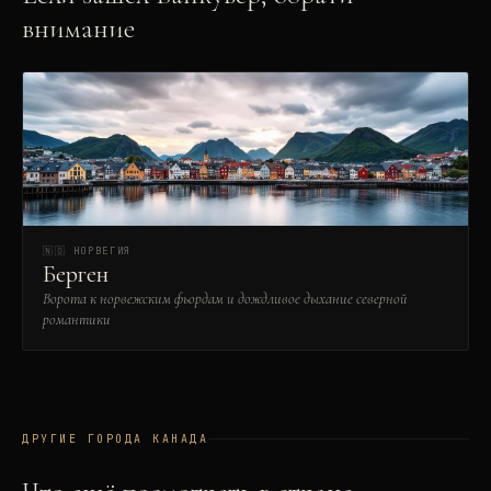
внимание
🇳🇴
НОРВЕГИЯ
Берген
Ворота к норвежским фьордам и дождливое дыхание северной
романтики
ДРУГИЕ ГОРОДА
КАНАДА