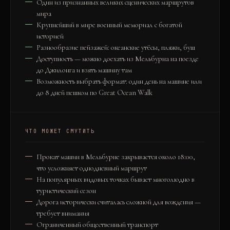
Один из признанных великих сценических маршрутов
мира
Крупнейший в мире военный мемориал с богатой
историей
Разнообразие пейзажей: океанские утёсы, пляжи, буш
Доступность — можно доехать из Мельбурна на поезде
до Джилонга и взять машину там
Возможность выбрать формат: один день на машине или
до 8 дней пешком по Great Ocean Walk
ЧТО МОЖЕТ СМУТИТЬ
Прокат машин в Мельбурне закрывается около 18:00,
что усложняет однодневный маршрут
На популярных видовых точках бывает многолюдно в
туристический сезон
Дорога исторически считалась сложной для вождения —
требует внимания
Ограниченный общественный транспорт