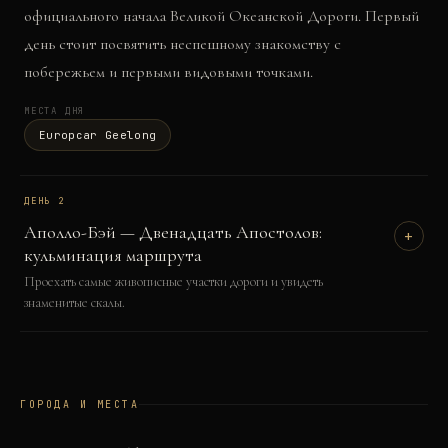
официального начала Великой Океанской Дороги. Первый
день стоит посвятить неспешному знакомству с
побережьем и первыми видовыми точками.
МЕСТА ДНЯ
Europcar Geelong
ДЕНЬ
2
Аполло-Бэй — Двенадцать Апостолов:
+
кульминация маршрута
Проехать самые живописные участки дороги и увидеть
знаменитые скалы.
ГОРОДА И МЕСТА