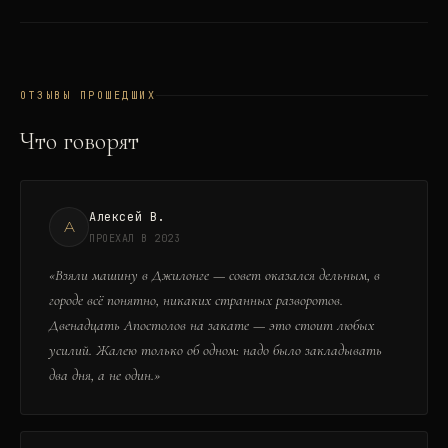
ОТЗЫВЫ ПРОШЕДШИХ
Что говорят
Алексей В.
А
ПРОЕХАЛ В 2023
«
Взяли машину в Джилонге — совет оказался дельным, в
городе всё понятно, никаких странных разворотов.
Двенадцать Апостолов на закате — это стоит любых
усилий. Жалею только об одном: надо было закладывать
два дня, а не один.
»