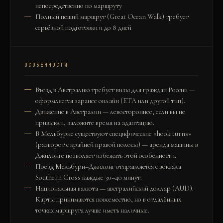
непосредственно по маршруту
Полный пеший маршрут (Great Ocean Walk) требует
серьёзной подготовки и до 8 дней
ОСОБЕННОСТИ
Въезд в Австралию требует визы для граждан России —
оформляется заранее онлайн (ETA или другой тип).
Движение в Австралии — левостороннее; если вы не
привыкли, заложите время на адаптацию.
В Мельбурне существуют специфические «hook turns»
(разворот с крайней правой полосы) — аренда машины в
Джилонге позволяет избежать этой особенности.
Поезд Мельбурн–Джилонг отправляется с вокзала
Southern Cross каждые 30–40 минут.
Национальная валюта — австралийский доллар (AUD).
Карты принимаются повсеместно, но в отдалённых
точках маршрута лучше иметь наличные.