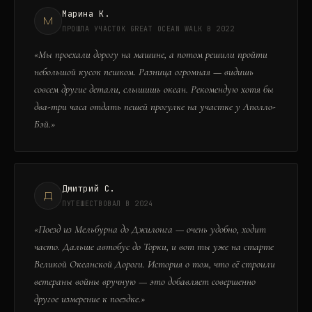
Марина К.
М
ПРОШЛА УЧАСТОК GREAT OCEAN WALK В 2022
«
Мы проехали дорогу на машине, а потом решили пройти
небольшой кусок пешком. Разница огромная — видишь
совсем другие детали, слышишь океан. Рекомендую хотя бы
два-три часа отдать пешей прогулке на участке у Аполло-
Бэй.
»
Дмитрий С.
Д
ПУТЕШЕСТВОВАЛ В 2024
«
Поезд из Мельбурна до Джилонга — очень удобно, ходит
часто. Дальше автобус до Торки, и вот ты уже на старте
Великой Океанской Дороги. История о том, что её строили
ветераны войны вручную — это добавляет совершенно
другое измерение к поездке.
»