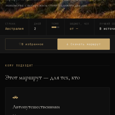
знакомства с побережьем стоит заложить два дня.
СТРАНА
ДНЕЙ
ТЕМП
БЮДЖЕТ, ЧЕЛ
ЛУЧШИЙ С
Австралия
2
от
—
В источ
♡
В избранное
↓ Скачать маршрут
КОМУ ПОДХОДИТ
Этот маршрут — для тех, кто
🚗
Автопутешественники