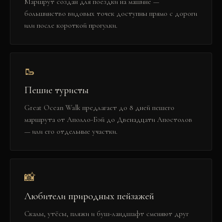
Маршрут создан для поездки на машине —
большинство видовых точек доступны прямо с дороги
или после короткой прогулки.
🥾
Пешие туристы
Great Ocean Walk предлагает до 8 дней пешего
маршрута от Аполло-Бэй до Двенадцати Апостолов
— или его отдельные участки.
📸
Любители природных пейзажей
Скалы, утёсы, пляжи и буш-ландшафт сменяют друг