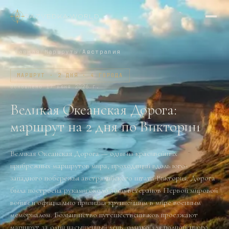
RAZVEDKA
·
WORLD
Главная
/
Маршруты
/
Австралия
МАРШРУТ · 2 ДНЯ · 4 ГОРОДА
обновлено
17 июня 2026 г.
Великая Океанская Дорога:
маршрут на 2 дня по Виктории
Великая Океанская Дорога — один из красивейших
прибрежных маршрутов мира, проходящий вдоль юго-
западного побережья австралийского штата Виктория. Дорога
была построена руками около 3000 ветеранов Первой мировой
войны и официально признана крупнейшим в мире военным
мемориалом. Большинство путешественников проезжают
маршрут за один насыщенный день, однако для полноценного