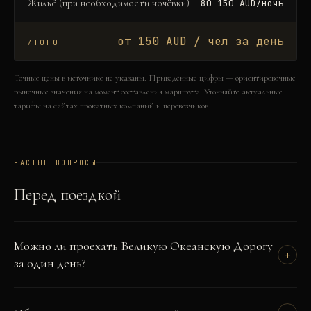
Жильё (при необходимости ночёвки)
80–150 AUD/ночь
от 150 AUD / чел за день
ИТОГО
Точные цены в источнике не указаны. Приведённые цифры — ориентировочные
рыночные значения на момент составления маршрута. Уточняйте актуальные
тарифы на сайтах прокатных компаний и перевозчиков.
ЧАСТЫЕ ВОПРОСЫ
Перед поездкой
Можно ли проехать Великую Океанскую Дорогу
+
за один день?