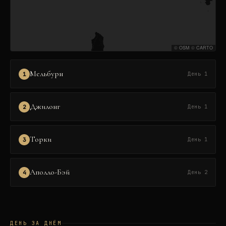
©
OSM
©
CARTO
Мельбурн
1
День 1
Джилонг
2
День 1
Торки
3
День 1
Аполло-Бэй
4
День 2
ДЕНЬ ЗА ДНЁМ