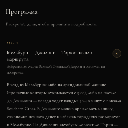
Программа
Раскройте день, чтобы прочитать подробности.
ДЕНЬ
1
Мельбурн — Джилонг — Торки: начало
+
маршрута
Добраться до старта Великой Океанской Дороги и освоиться на
побережье.
Выезд из Мельбурна: либо на арендованной машине
(прокатные конторы открываются с 9:00), либо на поезде
до Джилонга — поезда ходят каждые 30–40 минут с вокзала
Southern Cross. В Джилонге можно арендовать машину,
сэкономив немного денег и избежав городских разворотов
в Мельбурне. Из Джилонга автобусы довозят до Торки —