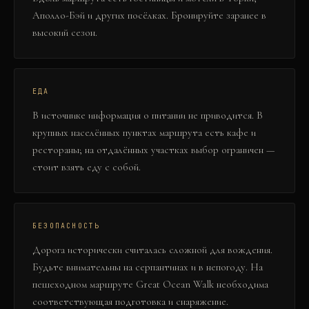
Аполло-Бэй и других посёлках. Бронируйте заранее в
высокий сезон.
ЕДА
В источнике информация о питании не приводится. В
крупных населённых пунктах маршрута есть кафе и
рестораны; на отдалённых участках выбор ограничен —
стоит взять еду с собой.
БЕЗОПАСНОСТЬ
Дорога исторически считалась сложной для вождения.
Будьте внимательны на серпантинах и в непогоду. На
пешеходном маршруте Great Ocean Walk необходима
соответствующая подготовка и снаряжение.