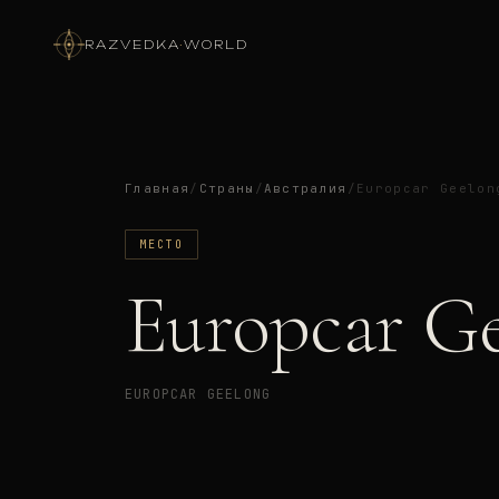
RAZVEDKA
·
WORLD
Главная
/
Страны
/
Австралия
/
Europcar Geelon
МЕСТО
Europcar G
EUROPCAR GEELONG