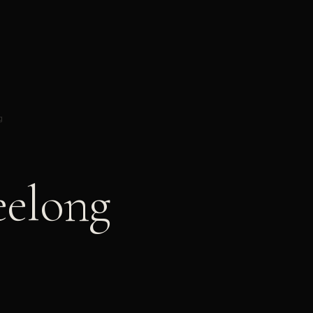
g
eelong