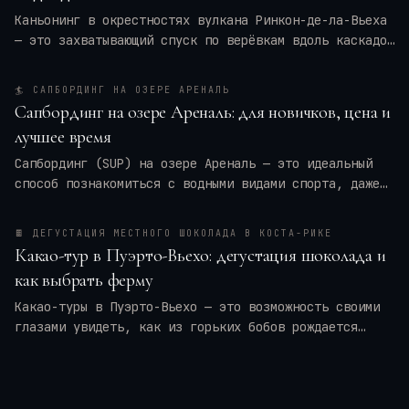
Каньонинг в окрестностях вулкана Ринкон-де-ла-Вьеха
— это захватывающий спуск по верёвкам вдоль каскадов
воды, прыжки в природные бассейны и преодоление
узких ущелий. Для кого это приключение — для
🏄
САПБОРДИНГ НА ОЗЕРЕ АРЕНАЛЬ
новичков или только для профи? Мы разберём программу
Сапбординг на озере Ареналь: для новичков, цена и
тура, требования к физической форме, оптимальные
лучшее время
месяцы и актуальные цены на 2026 год. Вы также
получите практические советы по экипировке и
Сапбординг (SUP) на озере Ареналь — это идеальный
безопасности, чтобы ваше путешествие в
Коста-Рику
способ познакомиться с водными видами спорта, даже
оставило только восторг.
если вы новичок. Спокойные воды, панорамные виды на
вулкан Ареналь и тропические леса создают уникальную
🍫
ДЕГУСТАЦИЯ МЕСТНОГО ШОКОЛАДА В КОСТА-РИКЕ
атмосферу. В этой статье я расскажу, сколько стоят
Какао-тур в Пуэрто-Вьехо: дегустация шоколада и
туры и аренда досок, когда лучше всего ехать, чтобы
как выбрать ферму
избежать ветра и дождей, и как подготовиться к
первому выходу на SUP. Вы узнаете всё, чтобы
Какао-туры в Пуэрто-Вьехо — это возможность своими
спланировать идеальный день на воде в Ла-Фортуне.
глазами увидеть, как из горьких бобов рождается
любимое лакомство. На карибском побережье Коста-Рики
вы пройдете путь от сбора плодов до дегустации
шоколада ручной работы. В этой статье мы разберем,
чем отличаются фермы, сколько стоят экскурсии и как