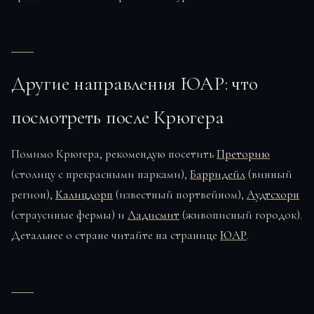
Другие направления ЮАР: что
посмотреть после Крюгера
Помимо Крюгера, рекомендую посетить
Преторию
(столицу с прекрасными парками),
Барридейл
(винный
регион),
Калицдорп
(известный портвейном),
Аудтсхорн
(страусиные фермы) и
Ладисмит
(живописный городок).
Детальнее о стране читайте на странице
ЮАР
.