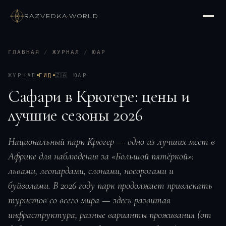
RAZVEDKA
·
WORLD
ГЛАВНАЯ
/
ЖУРНАЛ
/
ЮАР
ЖУРНАЛ
ГИД
🇿🇦
ЮАР
Сафари в Крюгере: цены и
лучшие сезоны 2026
Национальный парк Крюгер — одно из лучших мест в
Африке для наблюдения за «Большой пятёркой»:
львами, леопардами, слонами, носорогами и
буйволами. В 2026 году парк продолжает привлекать
туристов со всего мира — здесь развитая
инфраструктура, разные варианты проживания (от