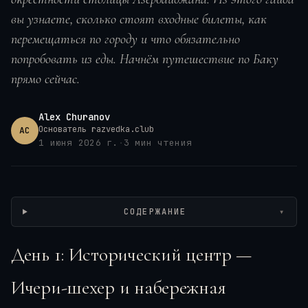
вы узнаете, сколько стоят входные билеты, как
перемещаться по городу и что обязательно
попробовать из еды. Начнём путешествие по
Баку
прямо сейчас.
Alex Churanov
Основатель razvedka.club
AC
1 июня 2026 г.
·
3
мин чтения
Wikimedia / Nailqasimzade nq, CC BY-SA
СОДЕРЖАНИЕ
▾
День 1: Исторический центр —
Ичери-шехер и набережная