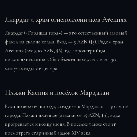
Янардаг и храм огнепоклонников Атешгях
Янардаг («Горящая гора») — это естественный газовый
факел на склоне холма. Вход — 5 AZN ($3). Рядом храм
Атешгях (вход 10 AZN, $6), где зороастрийцы
поклонялись огню. Оба объекта находятся в 20–30
минутах езды от центра.
Пляжи Каспия и посёлок Мардакан
Если позволяет погода, съездите в Мардакан — 30 км от
города. Пляжи платные (лежаки от 15 AZN, $9), вода
прогревается к концу июня. В поселке также стоит
посмотреть старинный замок XIV века.