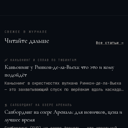
СВЕЖЕЕ В ЖУРНАЛЕ
Читайте дальше
Все статьи →
🛶
КАНЬОНИНГ И СПЛАВ ПО ТЮБИНГАМ
Каньонинг у Ринкон-де-ла-Вьеха: что это и кому
подойдёт
Каньонинг в окрестностях вулкана Ринкон-де-ла-Вьеха
— это захватывающий спуск по верёвкам вдоль каскадов
воды, прыжки в природные бассейны и преодоление
узких ущелий. Для кого это приключение — для
🏄
САПБОРДИНГ НА ОЗЕРЕ АРЕНАЛЬ
новичков или только для профи? Мы разберём программу
Сапбординг на озере Ареналь: для новичков, цена и
тура, требования к физической форме, оптимальные
лучшее время
месяцы и актуальные цены на 2026 год. Вы также
получите практические советы по экипировке и
Сапбординг (SUP) на озере Ареналь — это идеальный