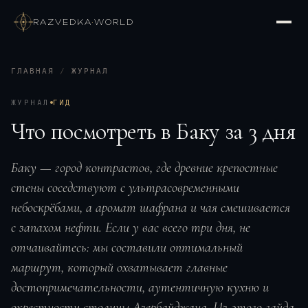
RAZVEDKA
·
WORLD
ГЛАВНАЯ
/
ЖУРНАЛ
ЖУРНАЛ
ГИД
Что посмотреть в Баку за 3 дня
Баку — город контрастов, где древние крепостные
стены соседствуют с ультрасовременными
небоскрёбами, а аромат шафрана и чая смешивается
с запахом нефти. Если у вас всего три дня, не
отчаивайтесь: мы составили оптимальный
маршрут, который охватывает главные
достопримечательности, аутентичную кухню и
окрестности столицы Азербайджана. Из этого гайда