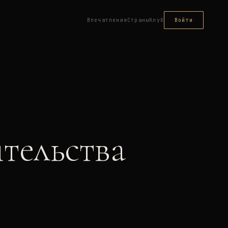
Впечатления
Страны
Клуб
Войти
тельства