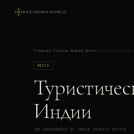
RAZVEDKA
·
WORLD
Главная
/
Страны
/
Индия
/
Дели
/
Туристический 
МЕСТО
Туристичес
Индии
THE GOVERNMENT OF INDIA TOURIST OFFICE