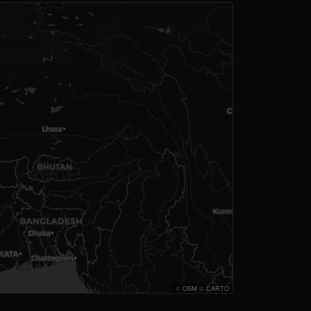
©
OSM
©
CARTO