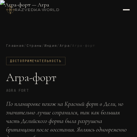
RAZVEDKA
·
WORLD
Главная
/
Страны
/
Индия
/
Агра
/
Агра-форт
ДОСТОПРИМЕЧАТЕЛЬНОСТЬ
Агра-форт
AGRA FORT
По планировке похож на Красный форт в Дели, но
значительно лучше сохранился, так как большая
часть Делийского форта была разрушена
британцами после восстания. Являясь одновременно