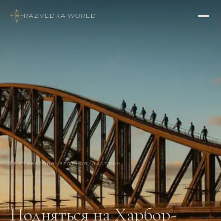
RAZVEDKA
·
WORLD
Главная
/
Впечатления
/
Экстрим
🌉
ЭКСТРИМ
Подняться на Харбор-