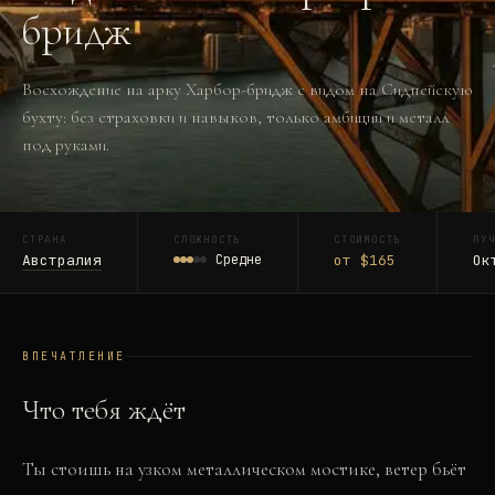
бридж
Восхождение на арку Харбор-бридж с видом на Сиднейскую
бухту: без страховки и навыков, только амбиции и металл
под руками.
СТРАНА
СЛОЖНОСТЬ
СТОИМОСТЬ
ЛУ
Австралия
Средне
от $165
Ок
ВПЕЧАТЛЕНИЕ
Что тебя ждёт
Ты стоишь на узком металлическом мостике, ветер бьёт