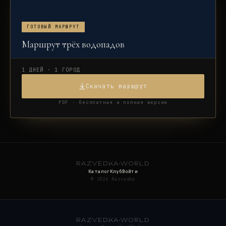
ГОТОВЫЙ МАРШРУТ
Маршрут трёх водопадов
1 ДНЕЙ · 1 ГОРОД
Скачать маршрут
PDF · бесплатная и полная версии
RAZVEDKA
·
WORLD
Каталог
Клуб
Войти
©
2026
Razvedka
RAZVEDKA
·
WORLD