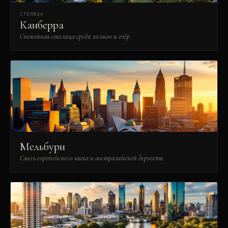
СТОЛИЦА
Канберра
Спокойная столица среди холмов и озёр
Мельбурн
Смесь европейского шика и австралийской дерзости