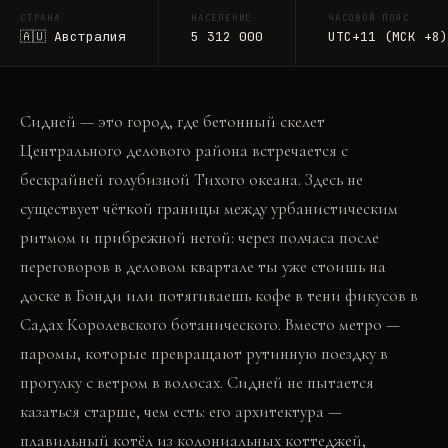
СТРАНА
НАСЕЛЕНИЕ
ЧАСОВОЙ ПОЯС
🇦🇺
Австралия
5 312 000
UTC+11 (МСК +8)
Сидней — это город, где бетонный скелет
Центрального делового района встречается с
бескрайней голубизной Тихого океана. Здесь не
существует чёткой границы между урбанистическим
ритмом и прибрежной негой: через полчаса после
переговоров в деловом квартале ты уже стоишь на
доске в Бонди или потягиваешь кофе в тени фикусов в
Садах Королевского ботанического. Вместо метро —
паромы, которые превращают рутинную поездку в
прогулку с ветром в волосах. Сидней не пытается
казаться старше, чем есть: его архитектура —
плавильный котёл из колониальных коттеджей,