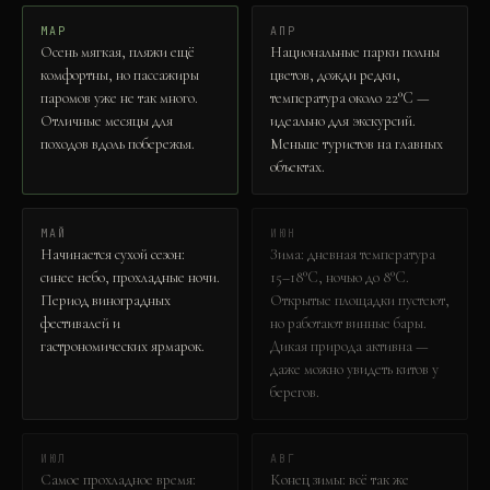
МАР
АПР
Осень мягкая, пляжи ещё
Национальные парки полны
комфортны, но пассажиры
цветов, дожди редки,
паромов уже не так много.
температура около 22°C —
Отличные месяцы для
идеально для экскурсий.
походов вдоль побережья.
Меньше туристов на главных
объектах.
МАЙ
ИЮН
Начинается сухой сезон:
Зима: дневная температура
синее небо, прохладные ночи.
15–18°C, ночью до 8°C.
Период виноградных
Открытые площадки пустеют,
фестивалей и
но работают винные бары.
гастрономических ярмарок.
Дикая природа активна —
даже можно увидеть китов у
берегов.
ИЮЛ
АВГ
Самое прохладное время:
Конец зимы: всё так же