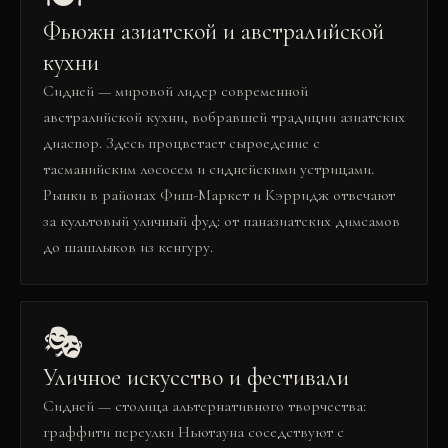
Фьюжн азиатской и австралийской
кухни
Сидней — мировой лидер современной
австралийской кухни, вобравшей традиции азиатских
диаспор. Здесь процветает сыроедение с
тасманийским лососем и сиднейскими устрицами.
Рынки в районах Фиш-Маркет и Кэрридж отвечают
за культовый уличный фуд: от паназиатских димсамов
до шашлыков из кенгуру.
🎭
Уличное искусство и фестивали
Сидней — столица альтернативного творчества:
граффити переулки Ньютауна соседствуют с