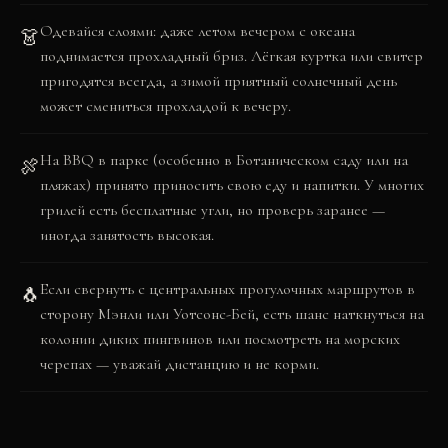
Одевайся слоями: даже летом вечером с океана
👗
поднимается прохладный бриз. Лёгкая куртка или свитер
пригодятся всегда, а зимой приятный солнечный день
может смениться прохладой к вечеру.
На BBQ в парке (особенно в Ботаническом саду или на
🍖
пляжах) принято приносить свою еду и напитки. У многих
грилей есть бесплатные угли, но проверь заранее —
иногда занятость высокая.
Если свернуть с центральных прогулочных маршрутов в
🐧
сторону Мэнли или Уотсонс-Бей, есть шанс наткнуться на
колонии диких пингвинов или посмотреть на морских
черепах — уважай дистанцию и не корми.