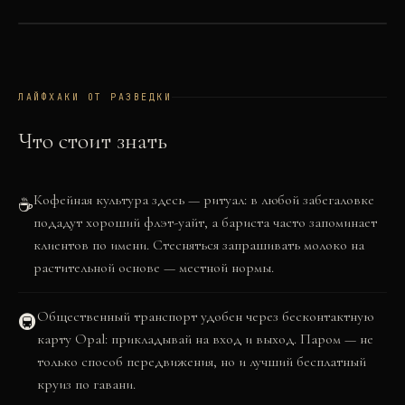
©
OSM
©
CARTO
+
−
ЛАЙФХАКИ ОТ РАЗВЕДКИ
Что стоит знать
Кофейная культура здесь — ритуал: в любой забегаловке
☕
подадут хороший флэт-уайт, а бариста часто запоминает
клиентов по имени. Стесняться запрашивать молоко на
растительной основе — местной нормы.
Общественный транспорт удобен через бесконтактную
🚇
карту Opal: прикладывай на вход и выход. Паром — не
только способ передвижения, но и лучший бесплатный
круиз по гавани.