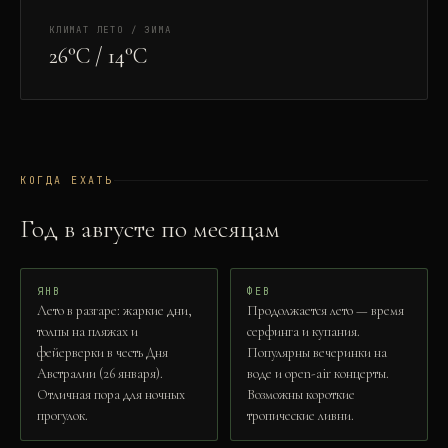
КЛИМАТ ЛЕТО / ЗИМА
26°C / 14°C
КОГДА ЕХАТЬ
Год в
август
е по месяцам
ЯНВ
ФЕВ
Лето в разгаре: жаркие дни,
Продолжается лето — время
толпы на пляжах и
серфинга и купания.
фейерверки в честь Дня
Популярны вечеринки на
Австралии (26 января).
воде и open-air концерты.
Отличная пора для ночных
Возможны короткие
прогулок.
тропические ливни.