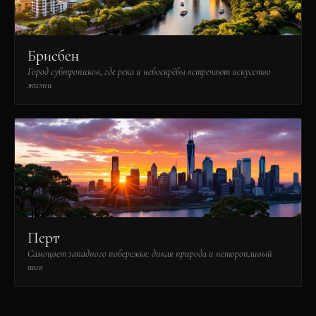
Брисбен
Город субтропиков, где река и небоскрёбы встречают искусство
жизни
Перт
Самоцвет западного побережья: дикая природа и неторопливый
шик