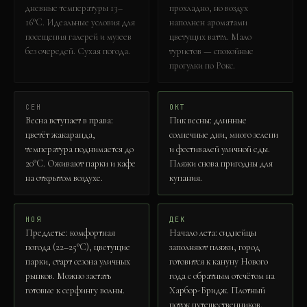
дневные температуры 13–
прохладно, но воздух
16°C. Идеальные условия для
наполнен ароматами
посещения галерей и музеев
цветущих ваттл. Мало
без очередей. Сухая погода.
туристов — спокойные
прогулки по Рокс.
СЕН
ОКТ
Весна вступает в права:
Пик весны: длинные
цветёт жакаранда,
солнечные дни, много зелени
температура поднимается до
и фестивалей уличной еды.
20°C. Оживают парки и кафе
Пляжи снова пригодны для
на открытом воздухе.
купания.
НОЯ
ДЕК
Предлетье: комфортная
Начало лета: сиднейцы
погода (22–25°C), цветущие
заполняют пляжи, город
парки, старт сезона уличных
готовится к кануну Нового
рынков. Можно застать
года с обратным отсчётом на
готовые к серфингу волны.
Харбор-Бридж. Плотный
поток путешественников.