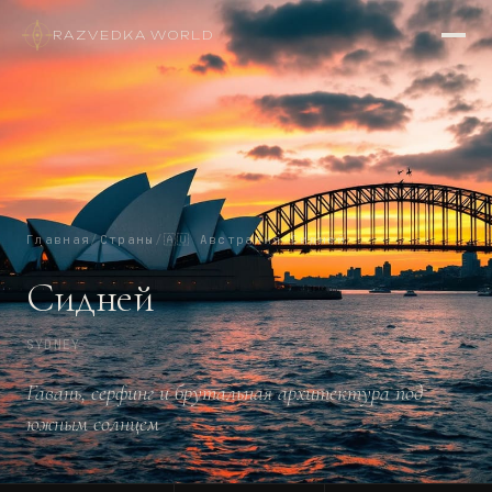
RAZVEDKA
·
WORLD
Главная
/
Страны
/
🇦🇺
Австралия
/
Сидней
Сидней
SYDNEY
Гавань, серфинг и брутальная архитектура под
южным солнцем