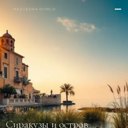
RAZVEDKA
·
WORLD
Главная
/
Впечатления
/
Культура
🏛
КУЛЬТУРА
Сиракузы и остров