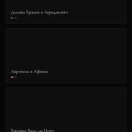
Долина Храмов в Агридженто
Акрополь в Афинах
Барокко Валь-ди-Ното