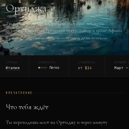
Ортиджа
Ты идёшь по мосту к Ортидже, где 2500 лет назад
основали Сиракузы. Греческий театр, собор в храме Афины
и рынок с утренним уловом — за один день пешком.
СТРАНА
СЛОЖНОСТЬ
СТОИМОСТЬ
ЛУЧШИЙ 
Италия
Легко
от $14
Март —
ВПЕЧАТЛЕНИЕ
Что тебя ждёт
Ты переходишь мост на Ортиджу и через минуту