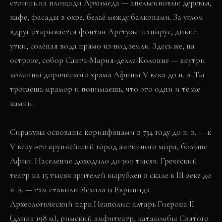
стоишь на площади Архимеда — апельсиновые деревья,
кафе, фасады в охре, бельё между балконами. За углом
вдруг открывается фонтан Аретузы: папирус, дикие
утки, солёная вода прямо из-под земли. Здесь же, на
острове, собор Санта-Мария-делле-Колонне — внутри
колонны дорического храма Афины V века до н. э. Ты
трогаешь мрамор и понимаешь, что это одни и те же
камни.
Сиракузы основаны коринфянами в 734 году до н. э. — к
V веку это крупнейший город античного мира, больше
Афин. Население доходило до 300 тысяч. Греческий
театр на 15 тысяч зрителей вырублен в скале в III веке до
н. э. — там ставили Эсхила и Еврипида.
Археологический парк Неаполис: алтарь Гиерона II
(длина 198 м), римский амфитеатр, катакомбы Святого