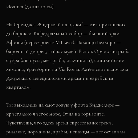
Иоанна (длина 10 км).
На Ортидже: 28 церквей на 0,5 км² — от норманнских
до барокко. Кафедральный собор — бывший храм
Афины (перестроен в VII веке). Палаццо Беллоро —
барочный дворец, сейчас музей. Рынок Ортиджи: рыба
с утра (анчоусы, меч-рыба, осьминоги), сицилийские
лимоны, траттории на Via Roma. Латинские кварталы
Джудекка с венецианскими арками и еврейским
кварталом.
Ты выходишь на смотровую у форта Виджелире —
кристально чистое море, Этна на горизонте.
Чувствуешь, что здесь время спрессовано: греки,
римляне, норманны, арабы, испанцы — все оставили