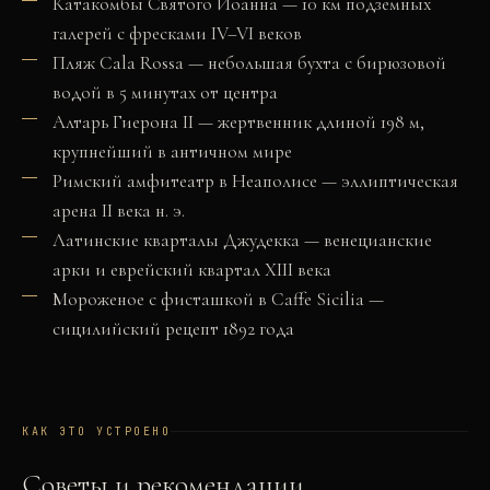
Катакомбы Святого Иоанна — 10 км подземных
галерей с фресками IV–VI веков
Пляж Cala Rossa — небольшая бухта с бирюзовой
водой в 5 минутах от центра
Алтарь Гиерона II — жертвенник длиной 198 м,
крупнейший в античном мире
Римский амфитеатр в Неаполисе — эллиптическая
арена II века н. э.
Латинские кварталы Джудекка — венецианские
арки и еврейский квартал XIII века
Мороженое с фисташкой в Caffe Sicilia —
сицилийский рецепт 1892 года
КАК ЭТО УСТРОЕНО
Советы и рекомендации