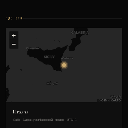
ГДЕ ЭТО
+
−
©
OSM
©
CARTO
Италия
Хаб:
Сиракузы
Часовой пояс:
UTC+1