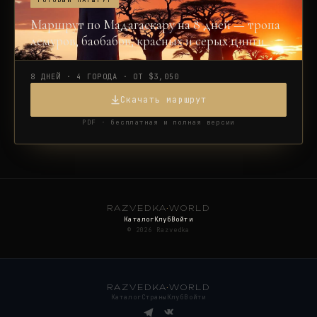
ГОТОВЫЙ МАРШРУТ
Маршрут по Мадагаскару на 8 дней — тропа
лемуров, баобабов, красных и серых цинги
8 ДНЕЙ · 4 ГОРОДА · ОТ $3,050
Скачать маршрут
PDF · бесплатная и полная версии
RAZVEDKA
·
WORLD
Каталог
Клуб
Войти
©
2026
Razvedka
RAZVEDKA
·
WORLD
Каталог
Страны
Клуб
Войти