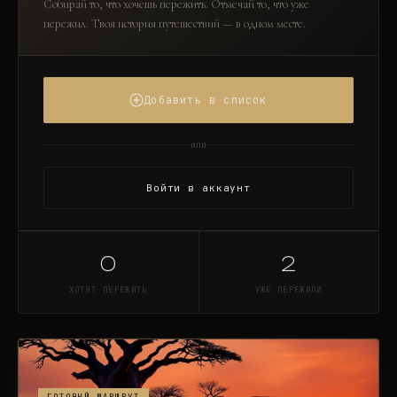
Собирай то, что хочешь пережить. Отмечай то, что уже
пережил. Твоя история путешествий — в одном месте.
Добавить в список
или
Войти в аккаунт
0
2
ХОТЯТ ПЕРЕЖИТЬ
УЖЕ ПЕРЕЖИЛИ