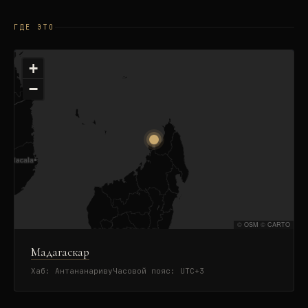
ГДЕ ЭТО
+
−
©
OSM
©
CARTO
Мадагаскар
Хаб:
Антананариву
Часовой пояс:
UTC+3