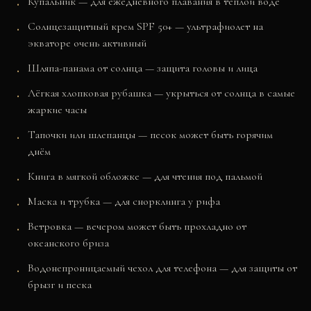
Купальник — для ежедневного плавания в тёплой воде
Солнцезащитный крем SPF 50+ — ультрафиолет на
экваторе очень активный
Шляпа-панама от солнца — защита головы и лица
Лёгкая хлопковая рубашка — укрыться от солнца в самые
жаркие часы
Тапочки или шлепанцы — песок может быть горячим
днём
Книга в мягкой обложке — для чтения под пальмой
Маска и трубка — для снорклинга у рифа
Ветровка — вечером может быть прохладно от
океанского бриза
Водонепроницаемый чехол для телефона — для защиты от
брызг и песка