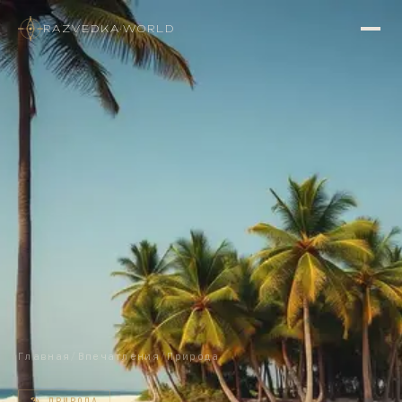
RAZVEDKA
·
WORLD
Главная
/
Впечатления
/
Природа
🏖️
ПРИРОДА