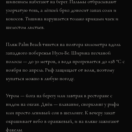
шипением набегают на берег. Пальмы отбрасывают
узорчатую тень, а лёгкий бриз доносит запах соли и
кокосов. Тишина нарушается только криками чаек и
шелестом листьев.
Пляж Palm Beach тянется на полтора километра вдоль
западного побережья Нуси-Бе. Ширина песчаной
полосы — до 30 метров, а вода прогревается до +28 °C с
ноября по апрель. Риф защищает от волн, поэтому
купаться можно в любую погоду.
Утром — йога на берегу или завтрак в ресторане с
видом на океан. Днём — плавание, снорклинг у рифа
или просто ленивый сон в шезлонге. К вечеру закат
окрашивает небо в оранжевый, и на пляже зажигают
факелы.