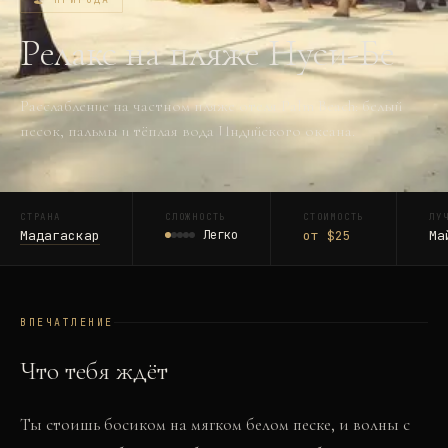
Релакс на пляже Нуси-Бе
Расслабление на частном пляже отеля Palm Beach: белый
песок, пальмы и тёплая вода Индийского океана.
СТРАНА
СЛОЖНОСТЬ
СТОИМОСТЬ
ЛУ
Мадагаскар
Легко
от $25
Ма
ВПЕЧАТЛЕНИЕ
Что тебя ждёт
Ты стоишь босиком на мягком белом песке, и волны с