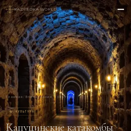
RAZVEDKA
·
WORLD
Главная
/
Впечатления
/
Культура
💀
КУЛЬТУРА
Капуцинские катакомбы