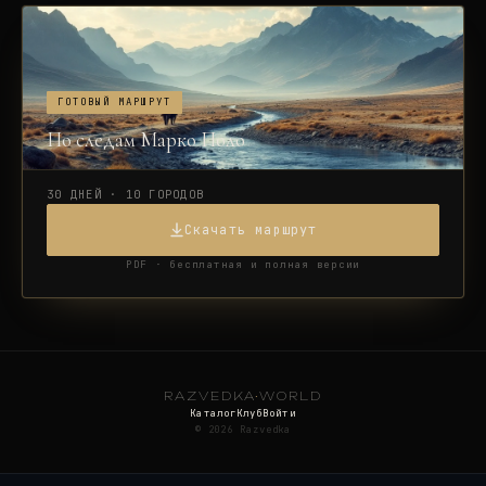
ГОТОВЫЙ МАРШРУТ
По следам Марко Поло
30 ДНЕЙ · 10 ГОРОДОВ
Скачать маршрут
PDF · бесплатная и полная версии
RAZVEDKA
·
WORLD
Каталог
Клуб
Войти
©
2026
Razvedka