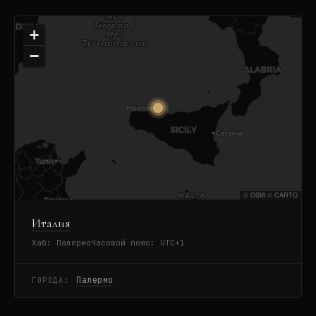
+
−
©
OSM
©
CARTO
Италия
Хаб:
Палермо
Часовой пояс:
UTC+1
Палермо
ГОРОДА: