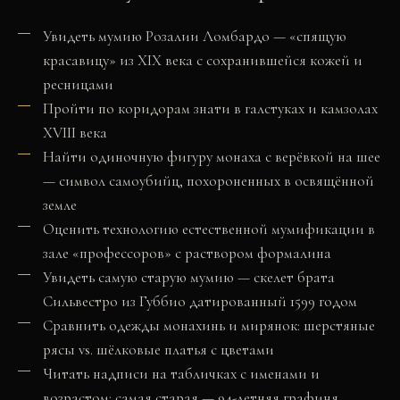
Увидеть мумию Розалии Ломбардо — «спящую
красавицу» из XIX века с сохранившейся кожей и
ресницами
Пройти по коридорам знати в галстуках и камзолах
XVIII века
Найти одиночную фигуру монаха с верёвкой на шее
— символ самоубийц, похороненных в освящённой
земле
Оценить технологию естественной мумификации в
зале «профессоров» с раствором формалина
Увидеть самую старую мумию — скелет брата
Сильвестро из Губбио датированный 1599 годом
Сравнить одежды монахинь и мирянок: шерстяные
рясы vs. шёлковые платья с цветами
Читать надписи на табличках с именами и
возрастом: самая старая — 94-летняя графиня