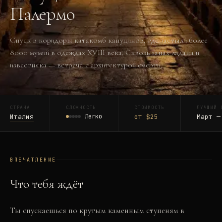
Палермо
Спуск в коридоры катакомб капуцинов, где застыли более
8000 мумий в одеждах XVIII века. Сквозь запах ладана и
известняка — встреча с архитектурой смерти.
СТРАНА
СЛОЖНОСТЬ
СТОИМОСТЬ
ЛУЧШИЙ 
Италия
Легко
от $25
Март —
ВПЕЧАТЛЕНИЕ
Что тебя ждёт
Ты спускаешься по крутым каменным ступеням в