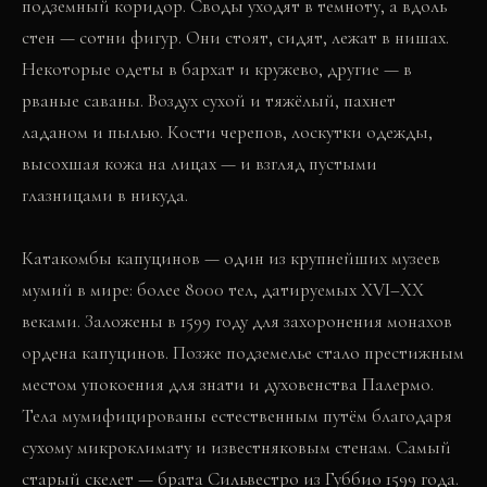
подземный коридор. Своды уходят в темноту, а вдоль
стен — сотни фигур. Они стоят, сидят, лежат в нишах.
Некоторые одеты в бархат и кружево, другие — в
рваные саваны. Воздух сухой и тяжёлый, пахнет
ладаном и пылью. Кости черепов, лоскутки одежды,
высохшая кожа на лицах — и взгляд пустыми
глазницами в никуда.
Катакомбы капуцинов — один из крупнейших музеев
мумий в мире: более 8000 тел, датируемых XVI–XX
веками. Заложены в 1599 году для захоронения монахов
ордена капуцинов. Позже подземелье стало престижным
местом упокоения для знати и духовенства Палермо.
Тела мумифицированы естественным путём благодаря
сухому микроклимату и известняковым стенам. Самый
старый скелет — брата Сильвестро из Губбио 1599 года.