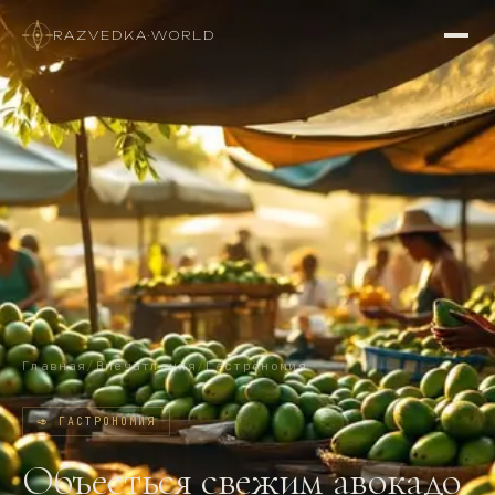
RAZVEDKA
·
WORLD
Главная
/
Впечатления
/
Гастрономия
🥑
ГАСТРОНОМИЯ
Объесться свежим авокадо