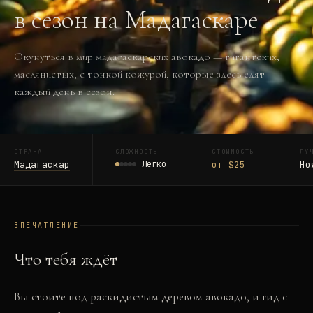
в сезон на Мадагаскаре
Окунуться в мир мадагаскарских авокадо — гигантских,
маслянистых, с тонкой кожурой, которые здесь едят
каждый день в сезон.
СТРАНА
СЛОЖНОСТЬ
СТОИМОСТЬ
ЛУ
Мадагаскар
Легко
от $25
Но
ВПЕЧАТЛЕНИЕ
Что тебя ждёт
Вы стоите под раскидистым деревом авокадо, и гид с