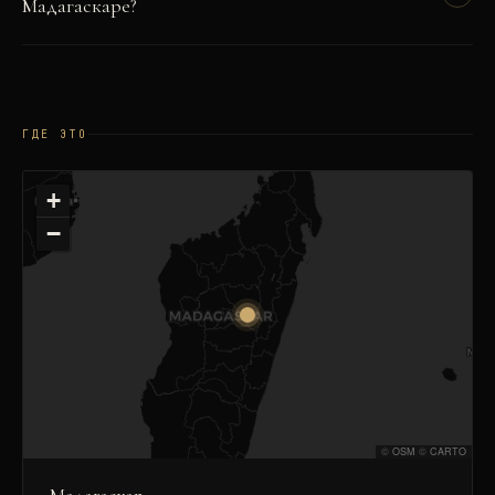
Мадагаскаре?
ГДЕ ЭТО
+
−
©
OSM
©
CARTO