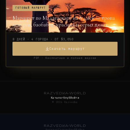
ГОТОВЫЙ МАРШРУТ
Маршрут по Мадагаскару на 8 дней — тропа
лемуров, баобабов, красных и серых цинги
8 ДНЕЙ · 4 ГОРОДА · ОТ $3,050
Скачать маршрут
PDF · бесплатная и полная версии
RAZVEDKA
·
WORLD
Каталог
Клуб
Войти
©
2026
Razvedka
RAZVEDKA
·
WORLD
Каталог
Страны
Клуб
Войти