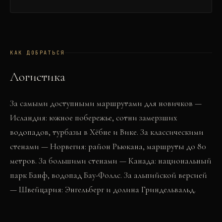
КАК ДОБРАТЬСЯ
Логистика
За самыми доступными маршрутами для новичков —
Исландия: южное побережье, сотни замерзших
водопадов, турбазы в Хёбне и Вике. За классическими
стенами — Норвегия: район Рьюкана, маршруты до 80
метров. За большими стенами — Канада: национальный
парк Банф, водопад Бау-Фоллс. За альпийской версией
— Швейцария: Энгельберг и долина Гриндельвальд.