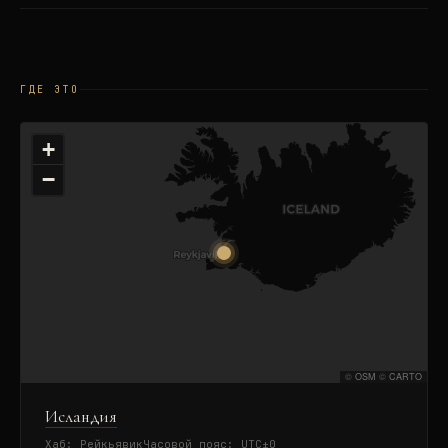
ГДЕ ЭТО
+
−
©
OSM
©
CARTO
Исландия
Хаб:
Рейкьявик
Часовой пояс:
UTC±0