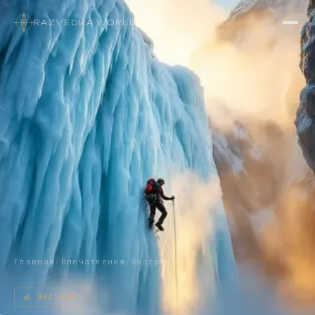
RAZVEDKA
·
WORLD
Главная
/
Впечатления
/
Экстрим
🧊
ЭКСТРИМ