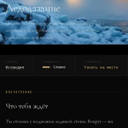
Ледолазание
Подъём по отвесной стене замерзшего водопада с
кошками и ледорубами. Только ты, лёд и тишина
разбиваемых кристаллов.
СТРАНА
СЛОЖНОСТЬ
СТОИМОСТЬ
Исландия
Сложно
Узнать на месте
ВПЕЧАТЛЕНИЕ
Что тебя ждёт
Ты стоишь у подножия ледяной стены. Вокруг — ни