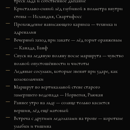
треск льда и собственное дыхание
Кристально-синий лёд глубиной в полметра внутри
стены — Исландия, Свартифосс
Прохождение нависающего карниза — техника и
адреналин
Вечерний заход при закате — лёд горит оранжевым
— Канада, Банф
Спуск на ледяную поляну после маршрута — чувство
полной опустошённости и чистоты
Ледяные сосульки, которые звенят при ударе, как
колокольчики
Маршрут по вертикальной стене старого
замерзшего водопада — Норвегия, Рьюкан
Раннее утро на льду — солнце только касается
вершин, лёд ещё матовый
Встреча с другими ледолазами на тропе — короткие
улыбки и тишина