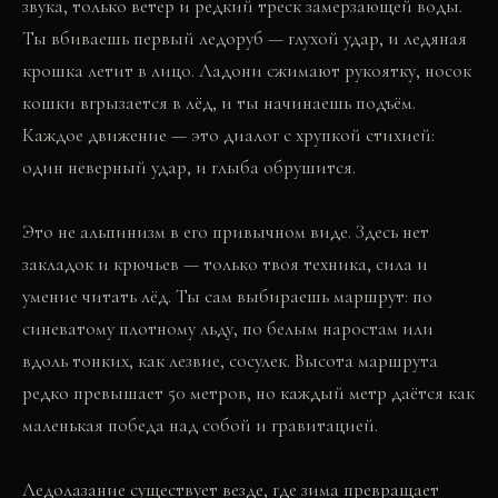
звука, только ветер и редкий треск замерзающей воды.
Ты вбиваешь первый ледоруб — глухой удар, и ледяная
крошка летит в лицо. Ладони сжимают рукоятку, носок
кошки вгрызается в лёд, и ты начинаешь подъём.
Каждое движение — это диалог с хрупкой стихией:
один неверный удар, и глыба обрушится.
Это не альпинизм в его привычном виде. Здесь нет
закладок и крючьев — только твоя техника, сила и
умение читать лёд. Ты сам выбираешь маршрут: по
синеватому плотному льду, по белым наростам или
вдоль тонких, как лезвие, сосулек. Высота маршрута
редко превышает 50 метров, но каждый метр даётся как
маленькая победа над собой и гравитацией.
Ледолазание существует везде, где зима превращает