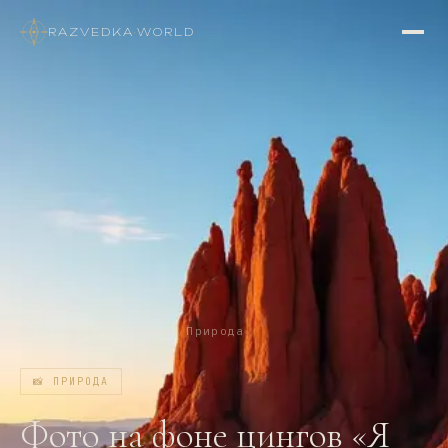
RAZVEDKA
·
WORLD
Главная
/
Впечатления
/
Природа
📸
ПРИРОДА
Фото на фоне цингов «Я