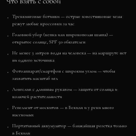
Что взять с собой
Треккинговые ботинки — острые известняковые иглы
режут любые кроссовки за час
Головной убор (кепка или широкополая шляпа) —
открытое солнце, SPF 50 обязателен
Не менее 3 литров воды на человека — на маршруте нет
ни одного источника
Фотоаппарат/смартфон с широким углом — чтобы
захватить масштаб игл
Лонгслив с длинным рукавом — защита от солнца и
колючей растительности
Репеллент от москитов — в Бекили и у реки много
насекомых
Портативный аккумулятор — ближайшая розетка только
в Бекили