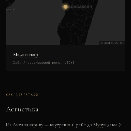
©
OSM
©
CARTO
Мадагаскар
Хаб:
Ансава
Часовой пояс:
UTC+3
КАК ДОБРАТЬСЯ
Логистика
Из Антананариву — внутренний рейс до Мурундавы (1