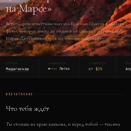
на Марсе»
Встать среди известняковых игл Красных Цингов и сделать
фото, которое никто не отличит от снимка с поверхности
Марса. Двухчасовой трек по лунному ландшафту.
СТРАНА
СЛОЖНОСТЬ
СТОИМОСТЬ
ЛУ
Мадагаскар
Легко
от $25
Ап
ВПЕЧАТЛЕНИЕ
Что тебя ждёт
Ты стоишь на краю каньона, и перед тобой — тысячи