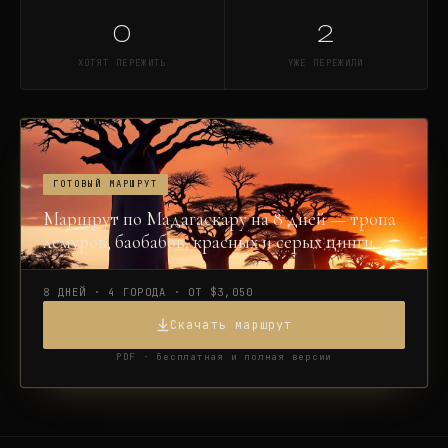
0
2
ХОТЯТ ПЕРЕЖИТЬ
УЖЕ ПЕРЕЖИЛИ
ГОТОВЫЙ МАРШРУТ
Маршрут по Мадагаскару на 8 дней — тропа
лемуров, баобабов, красных и серых цинги
8 ДНЕЙ · 4 ГОРОДА · ОТ $3,050
Скачать маршрут
PDF · бесплатная и полная версии