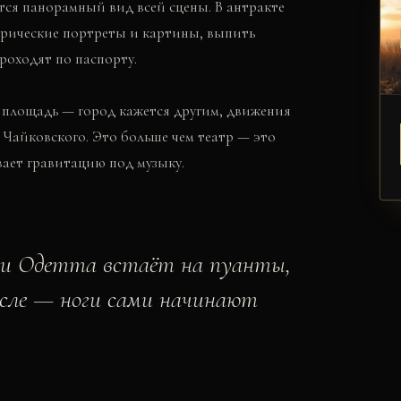
ается панорамный вид всей сцены. В антракте
орические портреты и картины, выпить
роходят по паспорту.
 площадь — город кажется другим, движения
ы Чайковского. Это больше чем театр — это
евает гравитацию под музыку.
с и Одетта встаёт на пуанты,
есле — ноги сами начинают