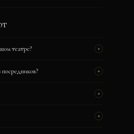
ют
ьшом театре?
+
з посредников?
+
+
+