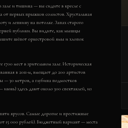
 зале и тишина — вы сидите в кресле с
а от первых прыжков солистов. Хрустальная
оту и лепнину на потолке. Запах старого
ечерней публики. Вы видите, как мышцы
ышите шёпот оркестровой ямы и хлопок
е 1700 мест в зрительном зале. Историческая
ованная в 2011-м, вмещает до 200 артистов
ы — 30 метров, а глубина подмостков
— июнь) здесь дают около 300 спектаклей, из
пяти ярусов. Самые дорогие и престижные
(от 15 000 рублей). Бюджетный вариант — места