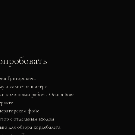
опробовать
рия Григоровича
у и солистов в метре
ми колоннами работы Осипа Бове
тракте
ператорском фойе
ктор с отдельным входом
льно для обзора кордебалета