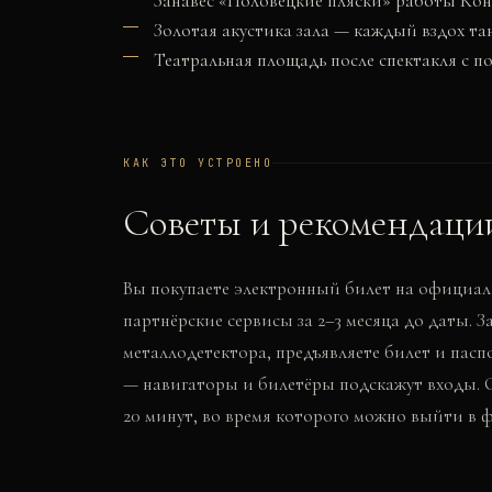
Занавес «Половецкие пляски» работы Ко
Золотая акустика зала — каждый вздох та
Театральная площадь после спектакля с п
КАК ЭТО УСТРОЕНО
Советы и рекомендаци
Вы покупаете электронный билет на официаль
партнёрские сервисы за 2–3 месяца до даты. З
металлодетектора, предъявляете билет и пасп
— навигаторы и билетёры подскажут входы. С
20 минут, во время которого можно выйти в 