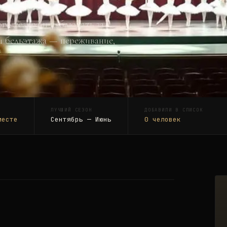
го театра и наблюдать за
и бельэтажа — переживание,
ЛУЧШИЙ СЕЗОН
ДОБАВИЛИ В СПИСОК
месте
Сентябрь — Июнь
0
человек