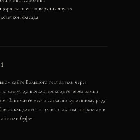
нстантина Коровина
нцора слышен на верхних ярусах
одсветкой фасада
и
ном сайте Большого театра или через
а 30 минут до начала проходите через рамки
орт. Занимаете место согласно купленному ряду
пектакль длится 2–3 часа с одним антрактом в
фойе или буфет.