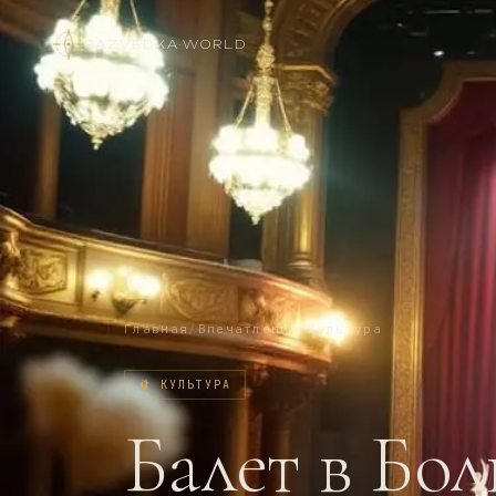
RAZVEDKA
·
WORLD
Главная
/
Впечатления
/
Культура
🩰
КУЛЬТУРА
Балет в Бо