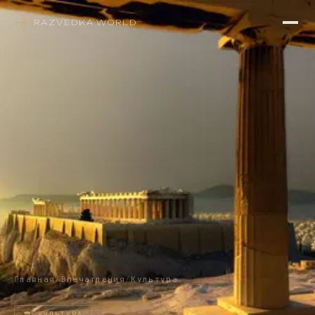
RAZVEDKA
·
WORLD
Главная
/
Впечатления
/
Культура
🏛
КУЛЬТУРА