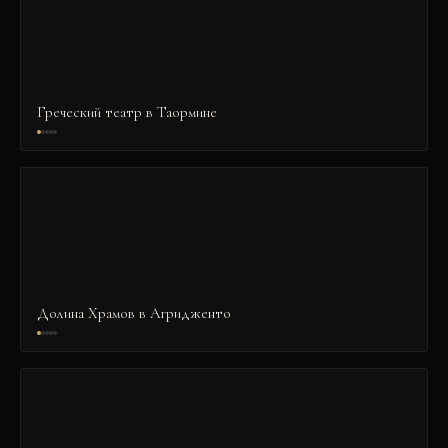
Греческий театр в Таормине
Долина Храмов в Агридженто