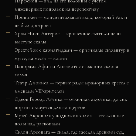
Парфенон — вид на его колонны с учётом
инженерных поправок на перспективу
Пропилеи — монументальный вход, который так и
не был достроен
Храм Ники Аптерос — крошечное святилище на
выступе скалы
Эрехтейон с кариатидами — оригиналы скульптур в
музее, на месте — копии
Панорама Афин и Ликавитос с южного склона
холма
Театр Диониса — первые ряды мраморных кресел с
именами VIP-зрителей
Одеон Герода Аттика — отличная акустика, до сих
пор используется для концертов
Музей Акрополя у подножия холма — стеклянные
полы над раскопами
Склон Ареопага — скала, где заседал древний суд,