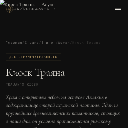
RAZVEDKA
·
WORLD
Главная
/
Страны
/
Египет
/
Асуан
/
Киоск Траяна
ДОСТОПРИМЕЧАТЕЛЬНОСТЬ
Киоск Траяна
TRAJAN'S KIOSK
Храм с открытым небом на острове Агилкия в
водохранилище старой асуанской плотины. Один из
крупнейших древнеегипетских памятников, стоящих
в наши дни, он условно приписывается римскому