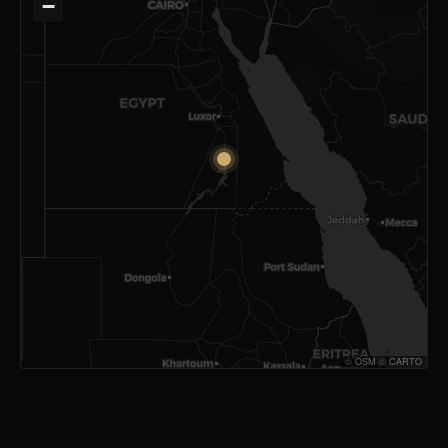
−
©
OSM
©
CARTO