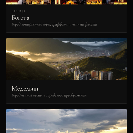
СТОЛИЦА
Богота
Город контрастов: горы, граффити и вечный фиеста
Медельин
Город вечной весны и городского преображения