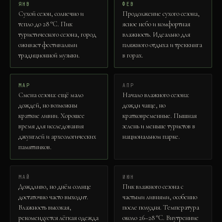
ЯНВ
ФЕВ
Сухой сезон, солнечно и
Продолжение сухого сезона,
тепло до 28 °C. Пик
ясное небо и комфортная
туристического сезона, город
влажность. Идеально для
оживает фестивалями
пляжного отдыха и треккинга
традиционной музыки.
в горах.
МАР
АПР
Смена сезона: ещё мало
Начало влажного сезона:
дождей, но возможны
дожди чаще, но
краткие ливни. Хорошее
кратковременные. Пышная
время для исследования
зелень и меньше туристов в
джунглей и археологических
национальном парке.
памятников.
МАЙ
ИЮН
Дождливо, но днём солнце
Пик влажного сезона с
достаточно часто выходит.
частыми ливнями, особенно
Влажность высокая,
после полудня. Температура
рекомендуется лёгкая одежда
около 26–28 °C. Внутренние