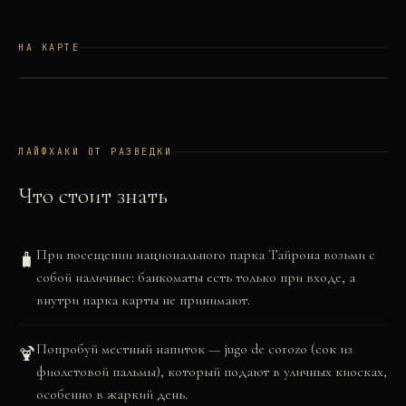
НА КАРТЕ
©
OSM
©
CARTO
+
−
ЛАЙФХАКИ ОТ РАЗВЕДКИ
Что стоит знать
При посещении национального парка Тайрона возьми с
🧳
собой наличные: банкоматы есть только при входе, а
внутри парка карты не принимают.
Попробуй местный напиток — jugo de corozo (сок из
🍹
фиолетовой пальмы), который подают в уличных киосках,
особенно в жаркий день.