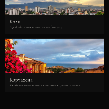
Кали
Город, где сальса звучит на каждом углу
Картахена
Карибская колониальная жемчужина с ритмом сальсы