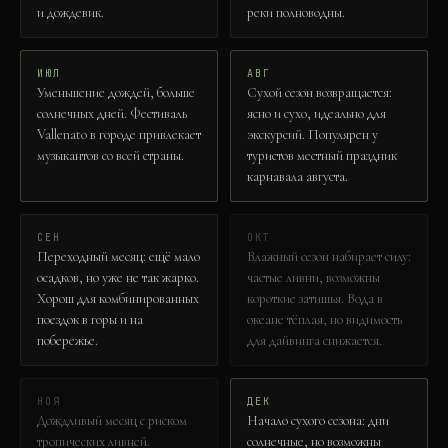
и дождевик.
реки полноводны.
ИЮЛ
АВГ
Уменьшение дождей, больше
Сухой сезон возвращается:
солнечных дней. Фестиваль
ясно и сухо, идеально для
Vallenato в городе привлекает
экскурсий. Популярен у
музыкантов со всей страны.
туристов местный праздник
карнавала августа.
СЕН
ОКТ
Переходный месяц: ещё мало
Влажный сезон набирает силу:
осадков, но уже не так жарко.
частые ливни, возможны
Хорош для комбинированных
короткие затишья. Вода в
поездок в горы и на
океане тёплая, но видимость
побережье.
для дайвинга снижается.
НОЯ
ДЕК
Дождливый месяц с риском
Начало сухого сезона: дни
тропических ливней.
солнечные, но возможны