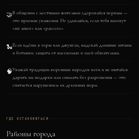
В общении с местными жителями здоровайся первым —
🤝
это признак уважения. Не удивляйся, если тебя назовут
«mi amor» или «parcero».
Если идёшь в горы или джунгли, надевай длинные штаны
🐍
и ботинки: защита от насекомых и змей обязательна.
Уважай традиции коренных народов коги и не пытайся
🧠
дарить им подарки или снимать без разрешения — это
считается нарушением их духовных норм.
ГДЕ ОСТАНОВИТЬСЯ
Районы города