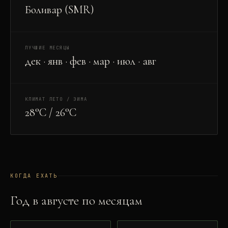
Боливар (SMR)
ЛУЧШИЕ МЕСЯЦЫ
дек · янв · фев · мар · июл · авг
КЛИМАТ ЛЕТО / ЗИМА
28°C / 26°C
КОГДА ЕХАТЬ
Год в
август
е по месяцам