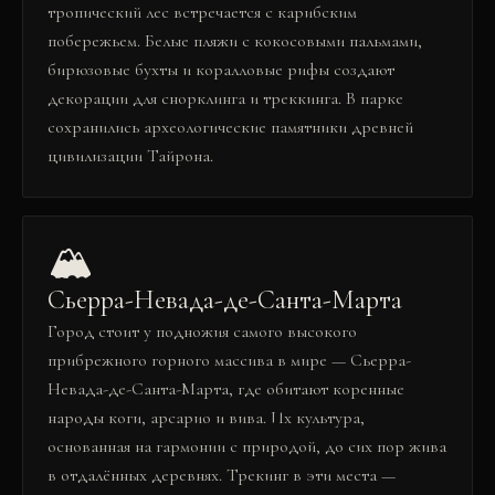
тропический лес встречается с карибским
побережьем. Белые пляжи с кокосовыми пальмами,
бирюзовые бухты и коралловые рифы создают
декорации для снорклинга и треккинга. В парке
сохранились археологические памятники древней
цивилизации Тайрона.
🏔️
Сьерра-Невада-де-Санта-Марта
Город стоит у подножия самого высокого
прибрежного горного массива в мире — Сьерра-
Невада-де-Санта-Марта, где обитают коренные
народы коги, арсарио и вива. Их культура,
основанная на гармонии с природой, до сих пор жива
в отдалённых деревнях. Трекинг в эти места —