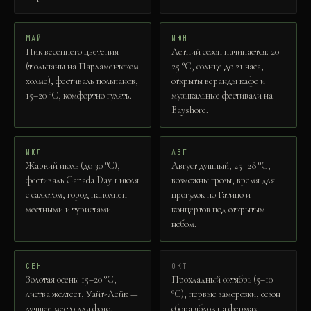
МАЙ
ИЮН
Пик весеннего цветения
Летний сезон начинается: 20–
(тюльпаны на Парламентском
25 °C, солнце до 21 часа,
холме), фестиваль тюльпанов,
открыты веранды кафе и
15–20 °C, комфортно гулять.
музыкальные фестивали на
Bayshore.
ИЮЛ
АВГ
Жаркий июль (до 30 °C),
Август душный, 25–28 °C,
фестиваль Canada Day 1 июля
возможны грозы, время для
с салютом, город наполнен
прогулок по Гатино и
местными и туристами.
концертов под открытым
небом.
СЕН
ОКТ
Золотая осень: 15–20 °C,
Прохладный октябрь (5–10
листва желтеет, Уайт-Лейк —
°C), первые заморозки, сезон
лучшее место для фото,
сбора яблок на фермах