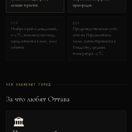
меньше туристов.
пригородов.
НОЯ
ДЕК
Ноябрь серый и дождливый,
Предрождественская суета:
0–5 °C, возможен снегопад,
огни на Парламентском
город готовится к зиме, мало
холме, каток открывается к
событий.
Рождеству, средняя
температура –5 °C.
ЧЕМ ЗНАМЕНИТ ГОРОД
За что любят
Оттава
🏛️