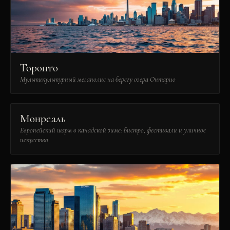
Торонто
Мультикультурный мегаполис на берегу озера Онтарио
Монреаль
Европейский шарм в канадской зиме: бистро, фестивали и уличное
искусство