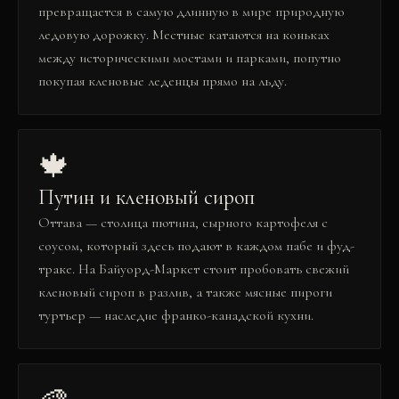
превращается в самую длинную в мире природную
ледовую дорожку. Местные катаются на коньках
между историческими мостами и парками, попутно
покупая кленовые леденцы прямо на льду.
🍁
Путин и кленовый сироп
Оттава — столица пютина, сырного картофеля с
соусом, который здесь подают в каждом пабе и фуд-
траке. На Байуорд-Маркет стоит пробовать свежий
кленовый сироп в разлив, а также мясные пироги
туртьер — наследие франко-канадской кухни.