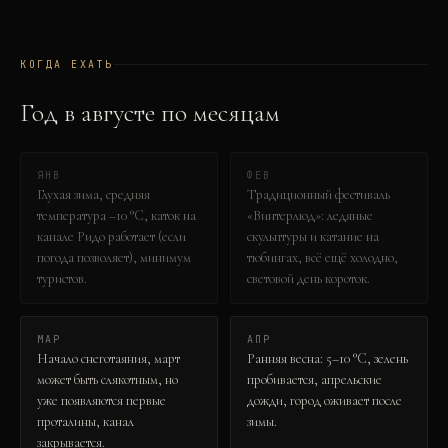
КОГДА ЕХАТЬ
Год в
август
е по месяцам
ЯНВ
ФЕВ
Глухая зима, средняя
Традиционный фестиваль
температура –10 °C, каток на
«Винтерлюд»: ледяные
канале Ридо работает (если
скульптуры и катание на
погода позволяет), минимум
тюбингах, всё ещё холодно,
туристов.
световой день короток.
МАР
АПР
Начало снеготаяния, март
Ранняя весна: 5–10 °C, зелень
может быть слякотным, но
пробивается, апрельские
уже появляются первые
дожди, город оживает после
проталины, канал
зимы.
закрывается.