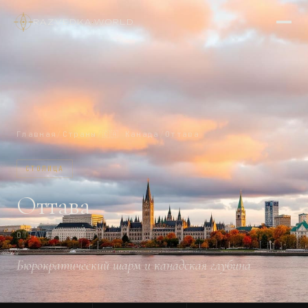
RAZVEDKA
·
WORLD
Главная
/
Страны
/
🇨🇦
Канада
/
Оттава
СТОЛИЦА
Оттава
OTTAWA
Бюрократический шарм и канадская глубина