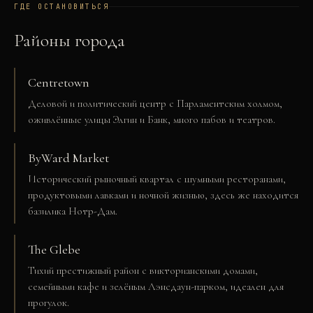
ГДЕ ОСТАНОВИТЬСЯ
Районы города
Centretown
Деловой и политический центр с Парламентским холмом,
оживлённые улицы Элгин и Банк, много пабов и театров.
ByWard Market
Исторический рыночный квартал с шумными ресторанами,
продуктовыми лавками и ночной жизнью, здесь же находится
базилика Нотр-Дам.
The Glebe
Тихий престижный район с викторианскими домами,
семейными кафе и зелёным Лэнсдаун-парком, идеален для
прогулок.