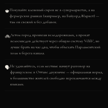
Покупайте кленовый сироп не в супермаркетах, а на
🍁
фермерских рынках (например, на Байуорд-Маркет) —
там он свежий и без добавок.
Летом город пронизан велодорожками, а прокат
🚲
велосипедов действует через общую систему Vélib’, но
лучше брать на час-два, чтобы объехать Парламентский
холм и берега канала.
Не удивляйтесь, если местные начнут разговор на
🗣️
французском: в Оттаве двуязычие — официальная норма,
и большинство жителей свободно переключаются между
языками.