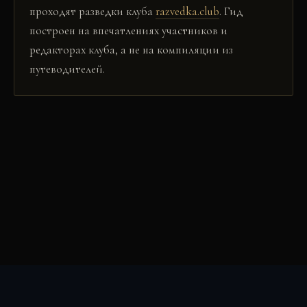
проходят разведки клуба
razvedka.club
. Гид
построен на впечатлениях участников и
редакторах клуба, а не на компиляции из
путеводителей.
RAZVEDKA
·
WORLD
Каталог
Страны
Клуб
Войти