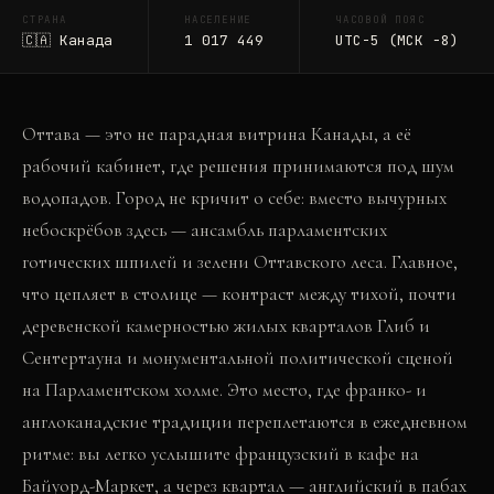
СТРАНА
НАСЕЛЕНИЕ
ЧАСОВОЙ ПОЯС
🇨🇦
Канада
1 017 449
UTC-5 (МСК −8)
Оттава — это не парадная витрина Канады, а её
рабочий кабинет, где решения принимаются под шум
водопадов. Город не кричит о себе: вместо вычурных
небоскрёбов здесь — ансамбль парламентских
готических шпилей и зелени Оттавского леса. Главное,
что цепляет в столице — контраст между тихой, почти
деревенской камерностью жилых кварталов Глиб и
Сентертауна и монументальной политической сценой
на Парламентском холме. Это место, где франко- и
англоканадские традиции переплетаются в ежедневном
ритме: вы легко услышите французский в кафе на
Байуорд-Маркет, а через квартал — английский в пабах