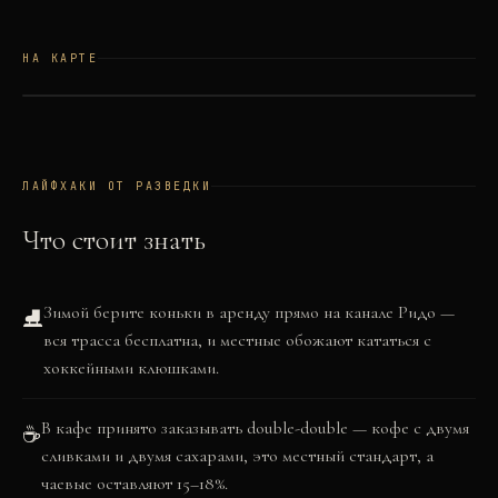
НА КАРТЕ
©
OSM
©
CARTO
+
−
ЛАЙФХАКИ ОТ РАЗВЕДКИ
Что стоит знать
Зимой берите коньки в аренду прямо на канале Ридо —
⛸️
вся трасса бесплатна, и местные обожают кататься с
хоккейными клюшками.
В кафе принято заказывать double-double — кофе с двумя
☕
сливками и двумя сахарами, это местный стандарт, а
чаевые оставляют 15–18%.