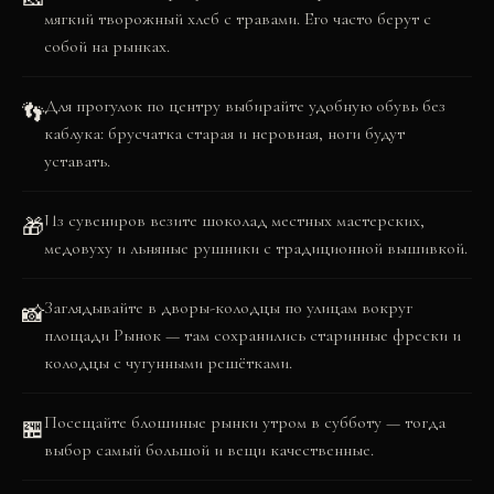
мягкий творожный хлеб с травами. Его часто берут с
собой на рынках.
Для прогулок по центру выбирайте удобную обувь без
👣
каблука: брусчатка старая и неровная, ноги будут
уставать.
Из сувениров везите шоколад местных мастерских,
🎁
медовуху и льняные рушники с традиционной вышивкой.
Заглядывайте в дворы-колодцы по улицам вокруг
📸
площади Рынок — там сохранились старинные фрески и
колодцы с чугунными решётками.
Посещайте блошиные рынки утром в субботу — тогда
🏪
выбор самый большой и вещи качественные.