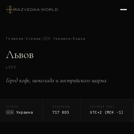
RAZVEDKA
·
WORLD
Главная
/
Страны
/
🇺🇦
Украина
/
Львов
Львов
LVIV
Город кофе, шоколада и австрийского шарма
СТРАНА
НАСЕЛЕНИЕ
ЧАСОВОЙ ПОЯС
🇺🇦
Украина
717 803
UTC+2 (МСК −1)