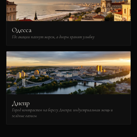
Одесса
Где акации пахнут морем, а дворы хранят улыбку
Днепр
Город контрастов на берегу Днепра: индустриальная мощь и
зелёные оазисы