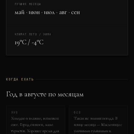
ЛУЧШИЕ МЕСЯЦЫ
май · июн · июл · авг · сен
КЛИМАТ ЛЕТО / ЗИМА
19°C / -4°C
КОГДА ЕХАТЬ
Год в
август
е по месяцам
ЯНВ
ФЕВ
Холодно и влажно, возможен
Такая же зимняя погода. В
снег. Город спокоен, мало
конце месяца — Масленица с
туристов. Хорошее время для
уличными гуляниями и