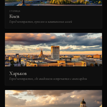
СТОЛИЦА
Киев
Город контрастов, куполов и каштановых аллей
Харьков
Город контрастов, где академизм встречается с авангардом