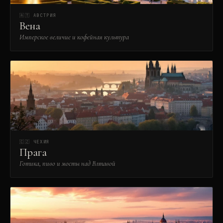
🇦🇹
АВСТРИЯ
Вена
Имперское величие и кофейная культура
🇨🇿
ЧЕХИЯ
Прага
Готика, пиво и мосты над Влтавой