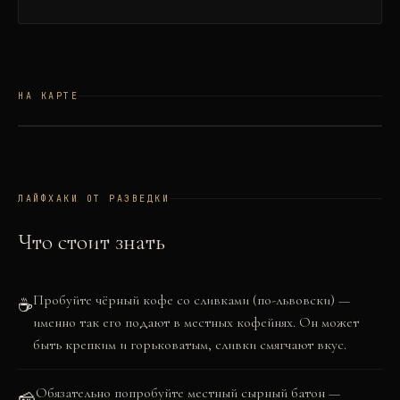
НА КАРТЕ
©
OSM
©
CARTO
+
−
ЛАЙФХАКИ ОТ РАЗВЕДКИ
Что стоит знать
Пробуйте чёрный кофе со сливками (по-львовски) —
☕
именно так его подают в местных кофейнях. Он может
быть крепким и горьковатым, сливки смягчают вкус.
Обязательно попробуйте местный сырный батон —
🧀