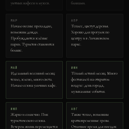
уютных кофеен и музеев.
блинами.
МАР
АПР
Начало весны: прохладно,
Теплее, цветут деревья.
возможны дожди.
Хорошо для прогулок по
Пробуждаются зелёные
центру и в Личаковском
парки. Туристов становится
парке.
больше.
МАЙ
ИЮН
Идеальный весенний месяц:
Тёплый летний месяц. Много
тепло, зелено, много света.
фестивалей на открытом
Начало сезона уличных кафе.
воздухе: день города,
музыкальные события.
ИЮЛ
АВГ
Жарко и солнечно. Пик
Также тепло, возможны
туристического сезона.
кратковременные грозы.
Вечером жизнь перемещается
Отличное время для поездок