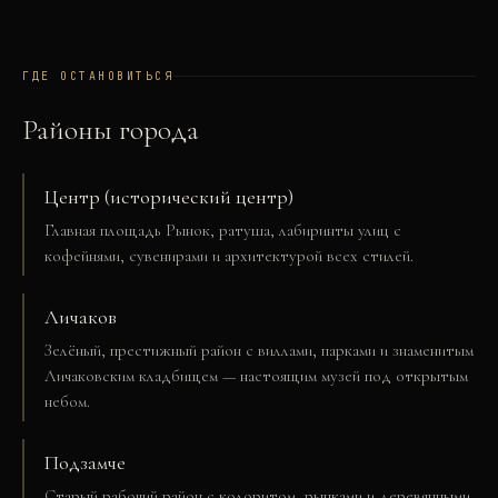
ГДЕ ОСТАНОВИТЬСЯ
Районы города
Центр (исторический центр)
Главная площадь Рынок, ратуша, лабиринты улиц с
кофейнями, сувенирами и архитектурой всех стилей.
Личаков
Зелёный, престижный район с виллами, парками и знаменитым
Личаковским кладбищем — настоящим музей под открытым
небом.
Подзамче
Старый рабочий район с колоритом, рынками и деревянными