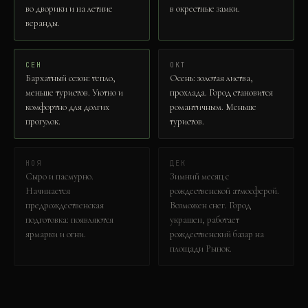
во дворики и на летние
в окрестные замки.
веранды.
СЕН
ОКТ
Бархатный сезон: тепло,
Осень: золотая листва,
меньше туристов. Уютно и
прохлада. Город становится
комфортно для долгих
романтичным. Меньше
прогулок.
туристов.
НОЯ
ДЕК
Сыро и пасмурно.
Зимний месяц с
Начинается
рождественской атмосферой.
предрождественская
Возможен снег. Город
подготовка: появляются
украшен, работает
ярмарки и огни.
рождественский базар на
площади Рынок.