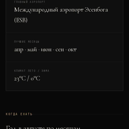
ГЛАВНЫЙ АЭРОПОРТ
Международный аэропорт Эсенбога
(ESB)
ЛУЧШИЕ МЕСЯЦЫ
апр · май · июн · сен · окт
КЛИМАТ ЛЕТО / ЗИМА
23°C / 0°C
КОГДА ЕХАТЬ
Год в
август
е по месяцам