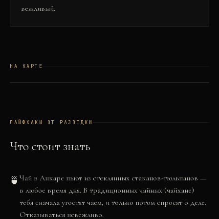
вежливый.
НА КАРТЕ
©
OSM
©
CARTO
+
−
ЛАЙФХАКИ ОТ РАЗВЕДКИ
Что стоит знать
Чай в Анкаре пьют из стеклянных стаканов-тюльпанов —
🍵
в любое время дня. В традиционных чайных (чайхане)
тебя сначала угостят чаем, и только потом спросят о деле.
Отказываться невежливо.