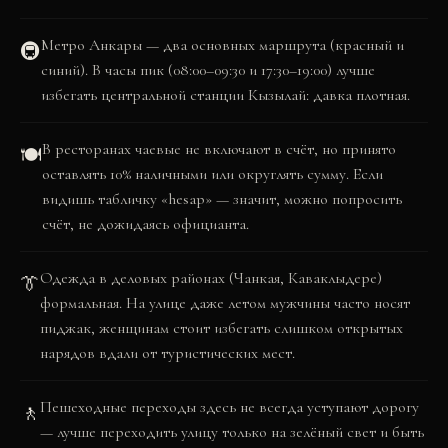
Метро Анкары — два основных маршрута (красный и
🚇
синий). В часы пик (08:00–09:30 и 17:30–19:00) лучше
избегать центральной станции Кызылай: давка плотная.
В ресторанах чаевые не включают в счёт, но принято
🍽️
оставлять 10% наличными или округлять сумму. Если
видишь табличку «hesap» — значит, можно попросить
счёт, не дожидаясь официанта.
Одежда в деловых районах (Чанкая, Каваклыдере)
👔
формальная. На улице даже летом мужчины часто носят
пиджак, женщинам стоит избегать слишком открытых
нарядов вдали от туристических мест.
Пешеходные переходы здесь не всегда уступают дорогу
🚶
— лучше переходить улицу только на зелёный свет и быть