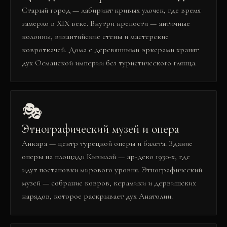
Старый город — лабиринт кривых улочек, где время
замерло в XIX веке. Внутри крепости — античные
колонны, византийские стены и мастерские
ковроткачей. Дома с деревянными эркерами хранят
дух Османской империи без туристического глянца.
🎭
Этнографический музей и опера
Анкара — центр турецкой оперы и балета. Здание
оперы на площади Кызылай — ар-деко 1930-х, где
идут постановки мирового уровня. Этнографический
музей — собрание ковров, керамики и дервишских
нарядов, которое раскрывает дух Анатолии.