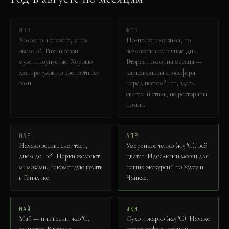
ЯНВ
ФЕВ
Холодно и снежно, днём
По-прежнему зима, но
около 0°. Тихий сезон —
возможны солнечные дни.
музеи полупустые. Хорошо
Вторая половина месяца —
для прогулок по крепости без
карнавальная атмосфера
толп.
перед постом? нет, здесь
светский стиль, но рестораны
полны.
МАР
АПР
Начало весны: снег тает,
Умеренное тепло (+15°C), всё
днём до +10°. Парки желтеют
цветёт. Идеальный месяц для
мимозами. Рекомендую гулять
пеших экскурсий по Улусу и
в Генчлике.
Чанкае.
МАЙ
ИЮН
Май — пик весны: +20°C,
Сухо и жарко (+25°C). Начало