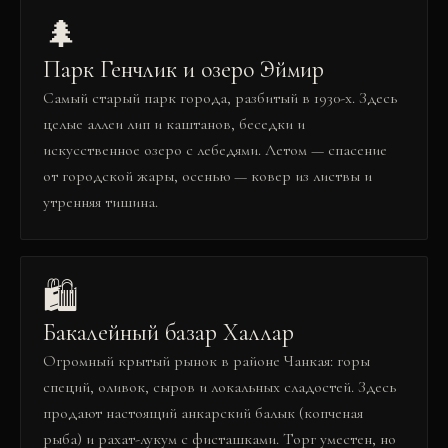
🌲
Парк Генчлик и озеро Эймир
Самый старый парк города, разбитый в 1930-х. Здесь
целые аллеи лип и каштанов, беседки и
искусственное озеро с лебедями. Летом — спасение
от городской жары, осенью — ковер из листвы и
утренняя тишина.
🛍️
Бакалейный базар Халлар
Огромный крытый рынок в районе Чанкая: горы
специй, оливок, сыров и локальных сладостей. Здесь
продают настоящий анкарский балык (копченая
рыба) и рахат-лукум с фисташками. Торг уместен, но