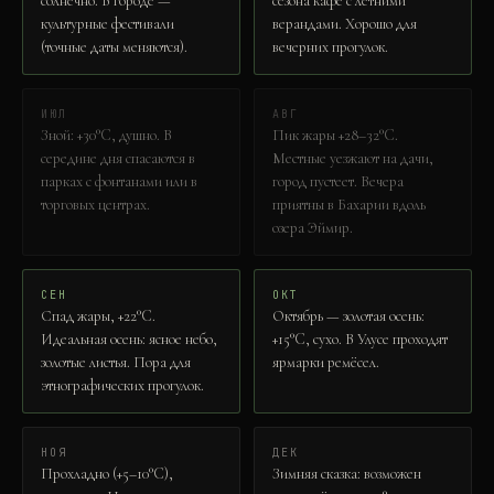
солнечно. В городе —
сезона кафе с летними
культурные фестивали
верандами. Хорошо для
(точные даты меняются).
вечерних прогулок.
ИЮЛ
АВГ
Зной: +30°C, душно. В
Пик жары +28–32°C.
середине дня спасаются в
Местные уезжают на дачи,
парках с фонтанами или в
город пустеет. Вечера
торговых центрах.
приятны в Бахарии вдоль
озера Эймир.
СЕН
ОКТ
Спад жары, +22°C.
Октябрь — золотая осень:
Идеальная осень: ясное небо,
+15°C, сухо. В Улусе проходят
золотые листья. Пора для
ярмарки ремёсел.
этнографических прогулок.
НОЯ
ДЕК
Прохладно (+5–10°C),
Зимняя сказка: возможен