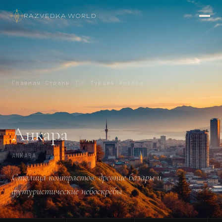
RAZVEDKA
·
WORLD
Главная
/
Страны
/
🇹🇷
Турция
/
Анкара
СТОЛИЦА
Анкара
ANKARA
Столица контрастов: древние базары и
футуристические небоскрёбы