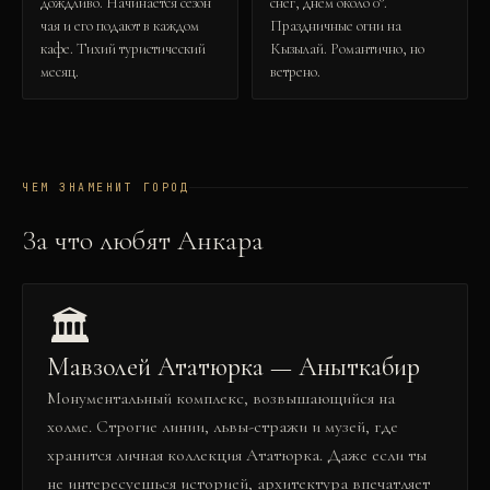
дождливо. Начинается сезон
снег, днём около 0°.
чая и его подают в каждом
Праздничные огни на
кафе. Тихий туристический
Кызылай. Романтично, но
месяц.
ветрено.
ЧЕМ ЗНАМЕНИТ ГОРОД
За что любят
Анкара
🏛️
Мавзолей Ататюрка — Аныткабир
Монументальный комплекс, возвышающийся на
холме. Строгие линии, львы-стражи и музей, где
хранится личная коллекция Ататюрка. Даже если ты
не интересуешься историей, архитектура впечатляет