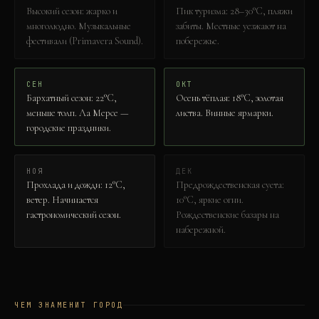
Высокий сезон: жарко и
Пик туризма: 28–30°C, пляжи
многолюдно. Музыкальные
забиты. Местные уезжают на
фестивали (Primavera Sound).
побережье.
СЕН
ОКТ
Бархатный сезон: 22°C,
Осень тёплая: 18°C, золотая
меньше толп. Ла Мерсе —
листва. Винные ярмарки.
городские праздники.
НОЯ
ДЕК
Прохлада и дожди: 12°C,
Предрождественская суета:
ветер. Начинается
10°C, яркие огни.
гастрономический сезон.
Рождественские базары на
набережной.
ЧЕМ ЗНАМЕНИТ ГОРОД