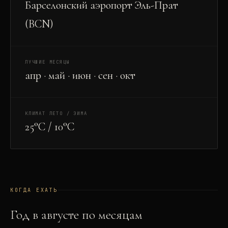
Барселонский аэропорт Эль-Прат
(BCN)
ЛУЧШИЕ МЕСЯЦЫ
апр · май · июн · сен · окт
КЛИМАТ ЛЕТО / ЗИМА
25°C / 10°C
КОГДА ЕХАТЬ
Год в
август
е по месяцам