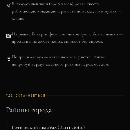
В полуденный зной (14–16 часов) делай сиесту;
🌞
работающие кондиционеры есть не везде, но в музеях —
лучше.
На рынке Бокерия фото счётчиков лучше без вспышки —
📸
продавцы не любят, когда снимают без спроса.
Попроси «каву» — каталонское игристое; также
🍷
попробуй вермут местного розлива перед обедом.
ГДЕ ОСТАНОВИТЬСЯ
Районы города
Готический квартал (Barri Gòtic)