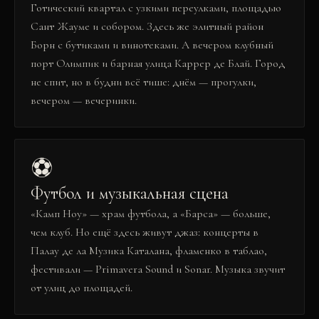
Готический квартал с узкими переулками, площадью
Сант Жауме и собором. Здесь же элитный район
Борн с бутиками и винотеками. А вечером клубный
порт Олимпик и барная улица Каррер де Блай. Город
не спит, но в будни всё тише: днём — прогулки,
вечером — вечеринки.
⚽
Футбол и музыкальная сцена
«Камп Ноу» — храм футбола, а «Барса» — больше,
чем клуб. Но ещё здесь живут джаз: концерты в
Палау де ла Музика Каталана, фламенко в таблао,
фестивали — Primavera Sound и Sonar. Музыка звучит
от улиц до площадей.