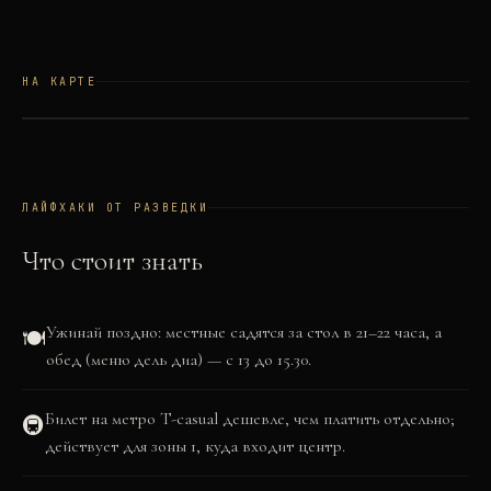
НА КАРТЕ
©
OSM
©
CARTO
+
−
ЛАЙФХАКИ ОТ РАЗВЕДКИ
Что стоит знать
Ужинай поздно: местные садятся за стол в 21–22 часа, а
🍽️
обед (меню дель диа) — с 13 до 15.30.
Билет на метро T-casual дешевле, чем платить отдельно;
🚇
действует для зоны 1, куда входит центр.