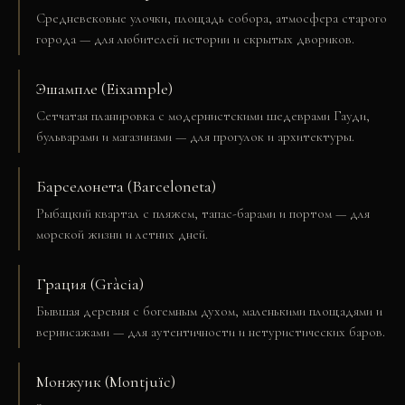
Средневековые улочки, площадь собора, атмосфера старого
города — для любителей истории и скрытых двориков.
Эшампле (Eixample)
Сетчатая планировка с модернистскими шедеврами Гауди,
бульварами и магазинами — для прогулок и архитектуры.
Барселонета (Barceloneta)
Рыбацкий квартал с пляжем, тапас-барами и портом — для
морской жизни и летних дней.
Грация (Gràcia)
Бывшая деревня с богемным духом, маленькими площадями и
вернисажами — для аутентичности и нетуристических баров.
Монжуик (Montjuïc)