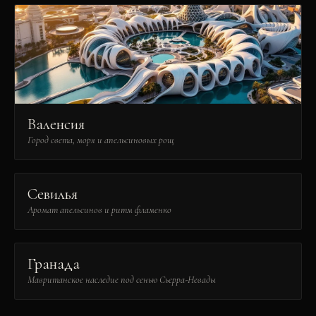
Валенсия
Город света, моря и апельсиновых рощ
Севилья
Аромат апельсинов и ритм фламенко
Гранада
Мавританское наследие под сенью Сьерра-Невады