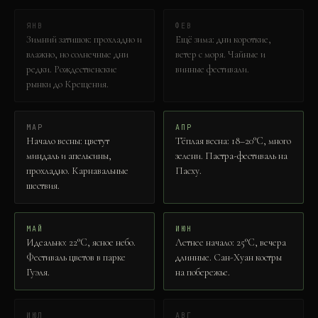
ЯНВ
ФЕВ
Зимний затишок: прохладно и
Ещё зима: дни короткие,
влажно, но солнечные дни
ветер с моря. Чайные и
редки. Рождественские
винные фестивали.
рынки до Крещения.
МАР
АПР
Начало весны: цветут
Тёплая весна: 18–20°C, много
миндаль и апельсины,
зелени. Пастра-фестиваль на
прохладно. Карнавальные
Пасху.
шествия.
МАЙ
ИЮН
Идеально: 22°C, ясное небо.
Летнее начало: 25°C, вечера
Фестиваль цветов в парке
длинные. Сан-Хуан костры
Гуэля.
на побережье.
ИЮЛ
АВГ