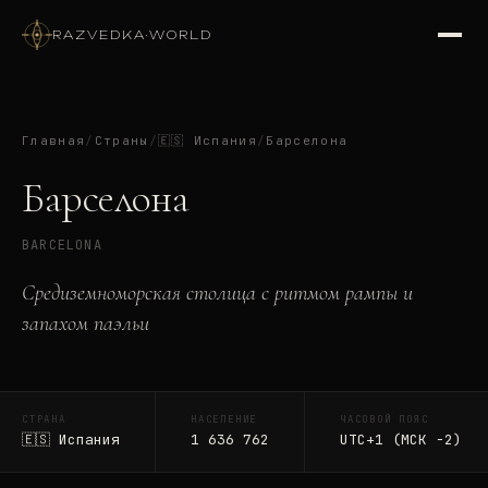
RAZVEDKA
·
WORLD
Главная
/
Страны
/
🇪🇸
Испания
/
Барселона
Барселона
BARCELONA
Средиземноморская столица с ритмом рампы и
запахом паэльи
СТРАНА
НАСЕЛЕНИЕ
ЧАСОВОЙ ПОЯС
🇪🇸
Испания
1 636 762
UTC+1 (МСК −2)