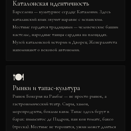
Каталонская идентичность
Барселона — культурное сердце Каталонии. Здесь
каталанский язык звучит наравне с испанским.
Местные гордятся традициями — человеческие башни
кастельс, народные танцы сардана на площадях.
Музей каталонской истории и Дворец Женералитета
напоминают о вековой автономии.
🍽️
Рынки и тапас-культура
Рынок Бокерия на Рамбле — не просто рынок, а
гастрономический театр. Сыры, хамон,
морепродукты, бокалы кавы. Тапас здесь берут в
барах: пимьентос де Падрон, пан кон томате, бакео
(треска). Местные не торопятся, ужин может длиться