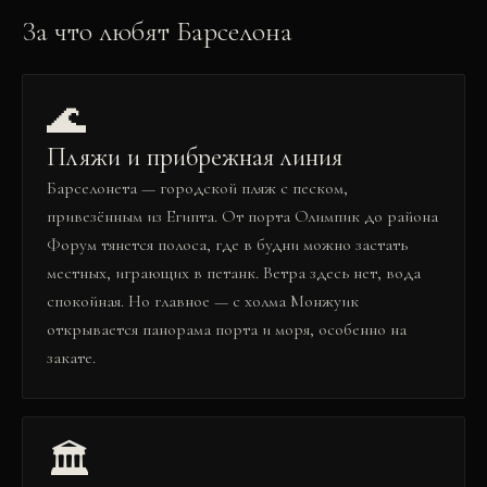
За что любят
Барселона
🌊
Пляжи и прибрежная линия
Барселонета — городской пляж с песком,
привезённым из Египта. От порта Олимпик до района
Форум тянется полоса, где в будни можно застать
местных, играющих в петанк. Ветра здесь нет, вода
спокойная. Но главное — с холма Монжуик
открывается панорама порта и моря, особенно на
закате.
🏛️