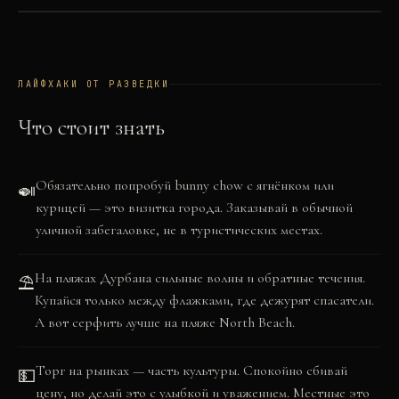
©
OSM
©
CARTO
+
−
ЛАЙФХАКИ ОТ РАЗВЕДКИ
Что стоит знать
Обязательно попробуй bunny chow с ягнёнком или
🍛
курицей — это визитка города. Заказывай в обычной
уличной забегаловке, не в туристических местах.
На пляжах Дурбана сильные волны и обратные течения.
⛱️
Купайся только между флажками, где дежурят спасатели.
А вот серфить лучше на пляже North Beach.
Торг на рынках — часть культуры. Спокойно сбивай
💵
цену, но делай это с улыбкой и уважением. Местные это