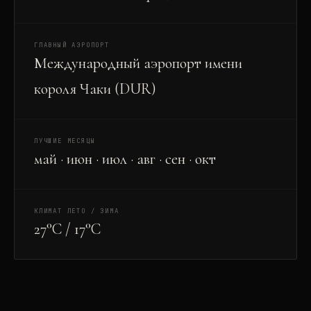
ГЛАВНЫЙ АЭРОПОРТ
Международный аэропорт имени
короля Чаки (DUR)
ЛУЧШИЕ МЕСЯЦЫ
май · июн · июл · авг · сен · окт
КЛИМАТ ЛЕТО / ЗИМА
27°C / 17°C