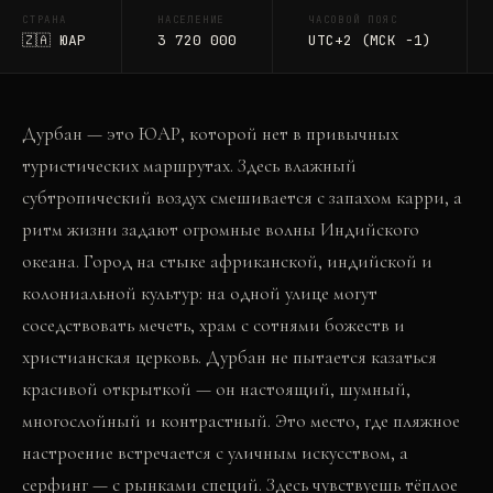
СТРАНА
НАСЕЛЕНИЕ
ЧАСОВОЙ ПОЯС
🇿🇦
ЮАР
3 720 000
UTC+2 (МСК −1)
Дурбан — это ЮАР, которой нет в привычных
туристических маршрутах. Здесь влажный
субтропический воздух смешивается с запахом карри, а
ритм жизни задают огромные волны Индийского
океана. Город на стыке африканской, индийской и
колониальной культур: на одной улице могут
соседствовать мечеть, храм с сотнями божеств и
христианская церковь. Дурбан не пытается казаться
красивой открыткой — он настоящий, шумный,
многослойный и контрастный. Это место, где пляжное
настроение встречается с уличным искусством, а
серфинг — с рынками специй. Здесь чувствуешь тёплое