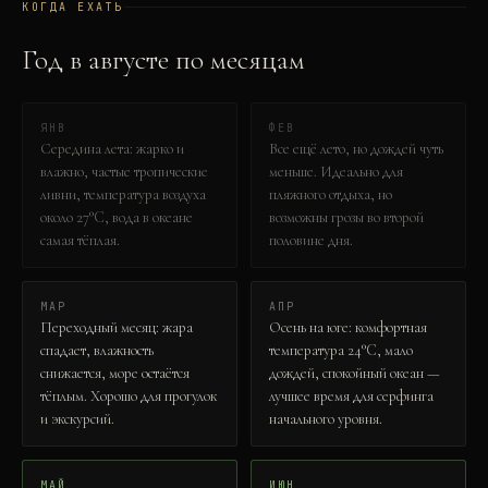
КОГДА ЕХАТЬ
Год в
август
е по месяцам
ЯНВ
ФЕВ
Середина лета: жарко и
Все ещё лето, но дождей чуть
влажно, частые тропические
меньше. Идеально для
ливни, температура воздуха
пляжного отдыха, но
около 27°C, вода в океане
возможны грозы во второй
самая тёплая.
половине дня.
МАР
АПР
Переходный месяц: жара
Осень на юге: комфортная
спадает, влажность
температура 24°C, мало
снижается, море остаётся
дождей, спокойный океан —
тёплым. Хорошо для прогулок
лучшее время для серфинга
и экскурсий.
начального уровня.
МАЙ
ИЮН