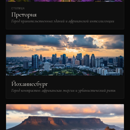
СТОЛИЦА
Претория
Город правительственных зданий и африканской интеллигенции
Йоханнесбург
Город контрастов: африканская энергия и урбанистический ритм