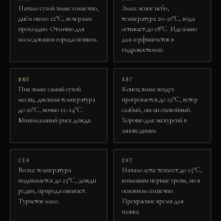
Начало сухой зимы: солнечно,
Зима: ясное небо,
днём около 22°C, вечерами
температура 20–21°C, вода
прохладно. Отлично для
остывает до 18°C. Идеально
исследования города пешком.
для серфингистов в
гидрокостюмах.
ИЮЛ
АВГ
Пик зимы: самый сухой
Конец зимы: воздух
месяц, дневная температура
прогревается до 22°C, ветер
до 20°C, ночью 12–14°C.
слабый, океан спокойный.
Минимальный риск дождя.
Хорошо для экскурсий в
заповедники.
СЕН
ОКТ
Весна: температура
Начало лета: теплеет до 25°C,
поднимается до 23°C, дожди
возможны первые грозы, но в
редки, природа оживает.
основном солнечно.
Туристов мало.
Прекрасное время для
пляжа.