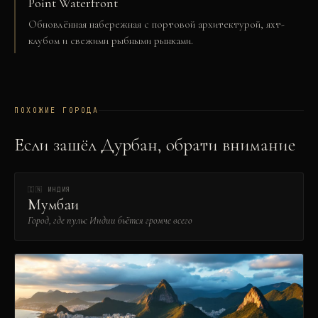
Point Waterfront
Обновлённая набережная с портовой архитектурой, яхт-
клубом и свежими рыбными рынками.
ПОХОЖИЕ ГОРОДА
Если зашёл
Дурбан
, обрати внимание
🇮🇳
ИНДИЯ
Мумбаи
Город, где пульс Индии бьётся громче всего