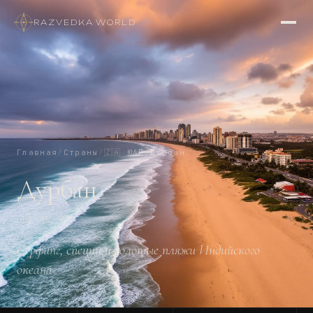
RAZVEDKA
·
WORLD
Главная
/
Страны
/
🇿🇦
ЮАР
/
Дурбан
Дурбан
DURBAN
Сёрфинг, специи и золотые пляжи Индийского
океана