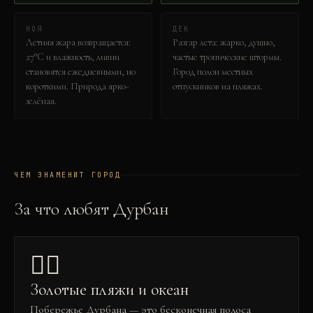
НОЯ
ДЕК
Летняя жара возвращается:
Разгар лета: жарко, душно,
27°C и влажность, ливни
частые тропические штормы.
становятся ежедневными, но
Город полон местных
короткими. Природа ярко-
отпускников на пляжах.
зелёная.
ЧЕМ ЗНАМЕНИТ ГОРОД
За что любят
Дурбан
🏄‍♂️
Золотые пляжи и океан
Побережье Дурбана — это бесконечная полоса