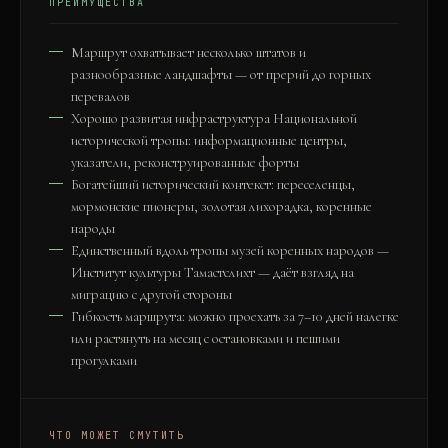
ПРЕИМУЩЕСТВА
Маршрут охватывает несколько штатов и
разнообразные ландшафты — от прерий до горных
перевалов
Хорошо развитая инфраструктура Национальной
исторической тропы: информационные центры,
указатели, реконструированные форты
Богатейший исторический контекст: переселенцы,
мормонские пионеры, золотая лихорадка, коренные
народы
Единственный вдоль тропы музей коренных народов —
Институт культуры Тамастслихт — даёт взгляд на
миграцию с другой стороны
Гибкость маршрута: можно проехать за 7–10 дней налегке
или растянуть на месяц с остановками и пешими
прогулками
ЧТО МОЖЕТ СМУТИТЬ