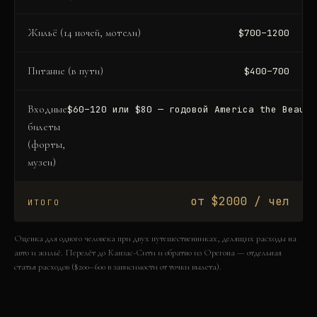
Жильё (14 ночей, мотели)
$700–1200
Питание (в пути)
$400–700
Входные
$60–120 или $80 — годовой America the Beauti
билеты
(форты,
музеи)
от $2000 / чел
ИТОГО
Оценка для одного человека при двух путешественниках, делящих расходы на
авто и жильё. Перелёт до Канзас-Сити и обратно из Орегона — отдельная
статья расходов ($200–600 в зависимости от точки вылета).