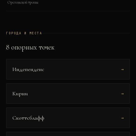
Орегонской тропы
ГОРОДА И МЕСТА
8
опорных точек
Индепенденс
→
Кирни
→
Скоттсблафф
→