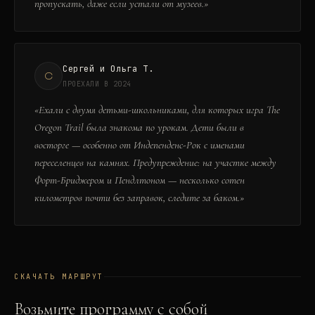
пропускать, даже если устали от музеев.
»
Сергей и Ольга Т.
С
ПРОЕХАЛИ В 2024
«
Ехали с двумя детьми-школьниками, для которых игра The
Oregon Trail была знакома по урокам. Дети были в
восторге — особенно от Индепенденс-Рок с именами
переселенцев на камнях. Предупреждение: на участке между
Форт-Бриджером и Пендлтоном — несколько сотен
километров почти без заправок, следите за баком.
»
СКАЧАТЬ МАРШРУТ
Возьмите программу с собой