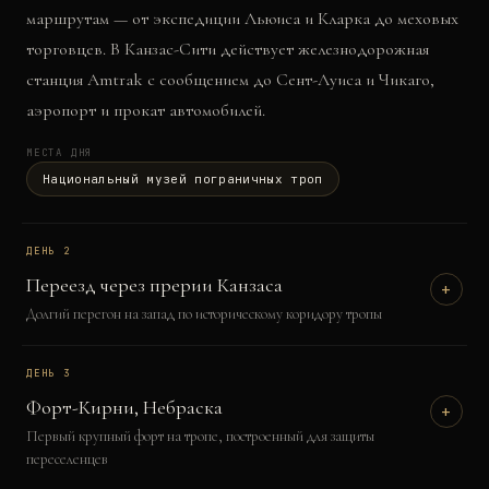
маршрутам — от экспедиции Льюиса и Кларка до меховых
торговцев. В Канзас-Сити действует железнодорожная
станция Amtrak с сообщением до Сент-Луиса и Чикаго,
аэропорт и прокат автомобилей.
МЕСТА ДНЯ
Национальный музей пограничных троп
ДЕНЬ
2
Переезд через прерии Канзаса
+
Долгий перегон на запад по историческому коридору тропы
ДЕНЬ
3
Форт-Кирни, Небраска
+
Первый крупный форт на тропе, построенный для защиты
переселенцев