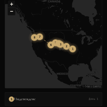
+
−
7
8
5
4
3
6
2
1
©
OSM
©
CARTO
Индепенденс
1
День 1