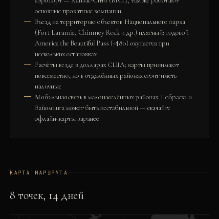
аэропорт — Канзас-Сити (MCI), там же работают
основные прокатные компании
Въезд на территорию объектов Национального парка
(Fort Laramie, Chimney Rock и др.) платный; годовой
America the Beautiful Pass (~$80) окупается при
нескольких остановках
Расчёты везде в долларах США; карты принимают
повсеместно, но в отдалённых районах стоит иметь
наличные
Мобильная связь в малонаселённых районах Небраски и
Вайоминга может быть нестабильной — скачайте
офлайн-карты заранее
КАРТА МАРШРУТА
8
точек,
14
дней