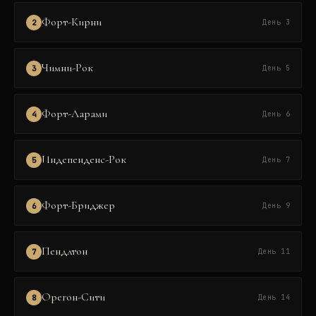
Форт-Кирни
2
День 3
Чимни-Рок
3
День 5
Форт-Ларами
4
День 6
Индепенденс-Рок
5
День 7
Форт-Бриджер
6
День 9
Пендлтон
7
День 11
Орегон-Сити
8
День 14