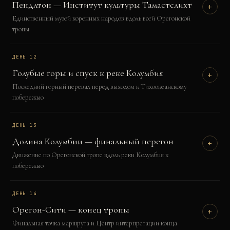
Пендлтон — Институт культуры Тамастслихт
+
Единственный музей коренных народов вдоль всей Орегонской
тропы
ДЕНЬ
12
Голубые горы и спуск к реке Колумбия
+
Последний горный перевал перед выходом к Тихоокеанскому
побережью
ДЕНЬ
13
Долина Колумбии — финальный перегон
+
Движение по Орегонской тропе вдоль реки Колумбия к
побережью
ДЕНЬ
14
Орегон-Сити — конец тропы
+
Финальная точка маршрута и Центр интерпретации конца