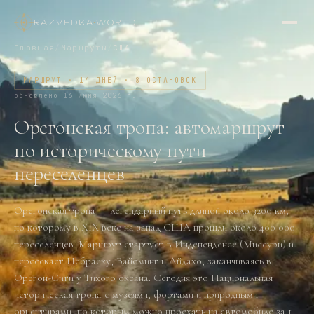
RAZVEDKA
·
WORLD
Главная
/
Маршруты
/
США
МАРШРУТ · 14 ДНЕЙ · 8 ОСТАНОВОК
обновлено
16 июня 2026 г.
Орегонская тропа: автомаршрут
по историческому пути
переселенцев
Орегонская тропа — легендарный путь длиной около 3200 км,
по которому в XIX веке на запад США прошли около 400 000
переселенцев. Маршрут стартует в Индепенденсе (Миссури) и
пересекает Небраску, Вайоминг и Айдахо, заканчиваясь в
Орегон-Сити у Тихого океана. Сегодня это Национальная
историческая тропа с музеями, фортами и природными
ориентирами, по которым можно проехать на автомобиле за 1–