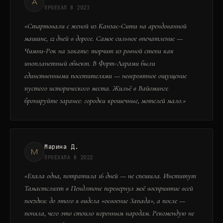
А
ПРОЕХАЛ В 2023
«
Стартовали с женой из Канзас-Сити на арендованной
машине, 12 дней в дороге. Самое сильное впечатление —
Чимни-Рок на закате: торчит из ровной степи как
инопланетный объект. В Форт-Ларами были
единственными посетителями — невероятное ощущение
пустого исторического места. Жильё в Вайоминге
бронируйте заранее: городки крошечные, мотелей мало.
»
Марина Д.
М
ПРОЕХАЛА В 2022
«
Ехала одна, потратила 16 дней — не спешила. Институт
Тамастслихт в Пендлтоне перевернул моё восприятие всей
поездки: до этого я видела «освоение Запада», а после —
поняла, чего это стоило коренным народам. Рекомендую не