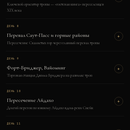
Ключевой ориентир тропы — «гостевая книга» переселенцев
XIX века
ДЕНЬ
8
Перевал Саут-Пасс и горные районы
+
Пересечение Скалистых гор через главный перевал тропы
ДЕНЬ
9
Форт-Бриджер, Вайоминг
+
Торговая станция Джима Бриджера на развилке троп
ДЕНЬ
10
Пересечение Айдахо
+
Долгий перегон по южному Айдахо вдоль реки Снейк
ДЕНЬ
11