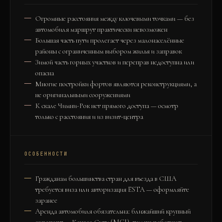
Огромные расстояния между ключевыми точками — без
автомобиля маршрут практически невозможен
Большая часть пути пролегает через малонаселённые
районы с ограниченным выбором жилья и заправок
Зимой часть горных участков и переправ недоступна или
опасна
Многие постройки фортов являются реконструкциями, а
не оригинальными сооружениями
К скале Чимни-Рок нет прямого доступа — осмотр
только с расстояния и из визит-центра
ОСОБЕННОСТИ
Гражданам большинства стран для въезда в США
требуется виза или авторизация ESTA — оформляйте
заранее
Аренда автомобиля обязательна: ближайший крупный