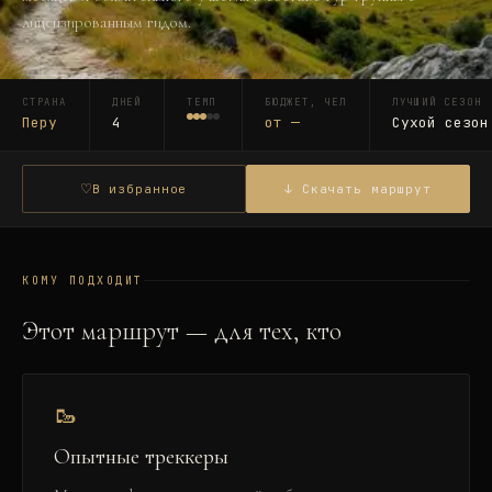
лицензированным гидом.
СТРАНА
ДНЕЙ
ТЕМП
БЮДЖЕТ, ЧЕЛ
ЛУЧШИЙ СЕЗОН
Перу
4
от
—
Сухой сезон
♡
В избранное
↓ Скачать маршрут
КОМУ ПОДХОДИТ
Этот маршрут — для тех, кто
🥾
Опытные треккеры