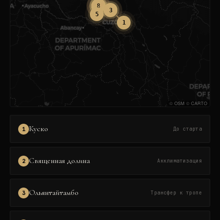
6
4
7
8
2
3
5
1
©
OSM
©
CARTO
Куско
1
До старта
Священная долина
2
Акклиматизация
Ольянтайтамбо
3
Трансфер к тропе