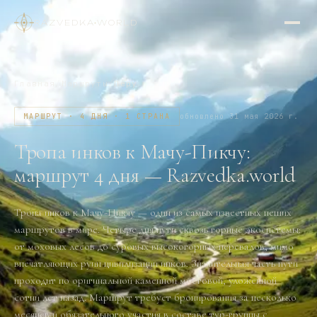
RAZVEDKA
·
WORLD
Главная
/
Маршруты
/
Перу
МАРШРУТ · 4 ДНЯ · 1 СТРАНА
обновлено
31 мая 2026 г.
Тропа инков к Мачу-Пикчу:
маршрут 4 дня — Razvedka.world
Тропа инков к Мачу-Пикчу — один из самых известных пеших
маршрутов в мире. Четыре дня пути сквозь горные экосистемы:
от моховых лесов до суровых высокогорных перевалов, мимо
впечатляющих руин цивилизации инков. Значительная часть пути
проходит по оригинальной каменной мостовой, уложенной
сотни лет назад. Маршрут требует бронирования за несколько
месяцев и обязательного участия в составе тур-группы с