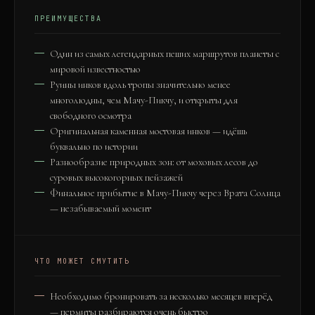
ПРЕИМУЩЕСТВА
Один из самых легендарных пеших маршрутов планеты с
мировой известностью
Руины инков вдоль тропы значительно менее
многолюдны, чем Мачу-Пикчу, и открыты для
свободного осмотра
Оригинальная каменная мостовая инков — идёшь
буквально по истории
Разнообразие природных зон: от моховых лесов до
суровых высокогорных пейзажей
Финальное прибытие в Мачу-Пикчу через Врата Солнца
— незабываемый момент
ЧТО МОЖЕТ СМУТИТЬ
Необходимо бронировать за несколько месяцев вперёд
— пермиты разбираются очень быстро