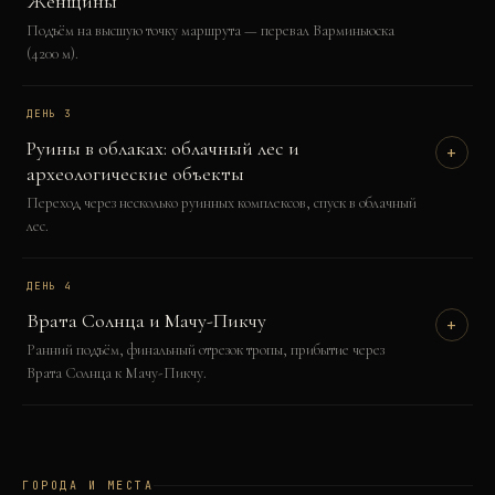
Женщины
Подъём на высшую точку маршрута — перевал Варминьюска
(4200 м).
ДЕНЬ
3
Руины в облаках: облачный лес и
+
археологические объекты
Переход через несколько руинных комплексов, спуск в облачный
лес.
ДЕНЬ
4
Врата Солнца и Мачу-Пикчу
+
Ранний подъём, финальный отрезок тропы, прибытие через
Врата Солнца к Мачу-Пикчу.
ГОРОДА И МЕСТА