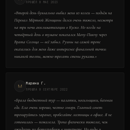
ПРОШЁЛ В МАЕ 2023
«
Второй день буквально выбил меня из колеи — подъём на
Перевал Мёртвой Женщины дался очень тяжело, несмотря
на три ночи акклиматизации в Куско. Но когда на
четвёртый день в тумане показался Мачу-Пикчу через
Врата Солнца — всё забыл. Руины на самой тропе
оказались для меня даже интереснее финальной точки:
никакой толпы, можно трогать стены руками.
»
Марина Г.
М
ПРОШЛА В СЕНТЯБРЕ 2022
«
Брала бюджетный тур — палатки, носильщики, базовая
еда. Ела очень хорошо, честно говоря. Главный совет:
тренируйтесь заранее, пробегайте лестницы в офисе. Я не
готовилась — пожалела. Тропа физически тяжелее, чем
ожидаешь по фотографиям в интернете. Но виды и