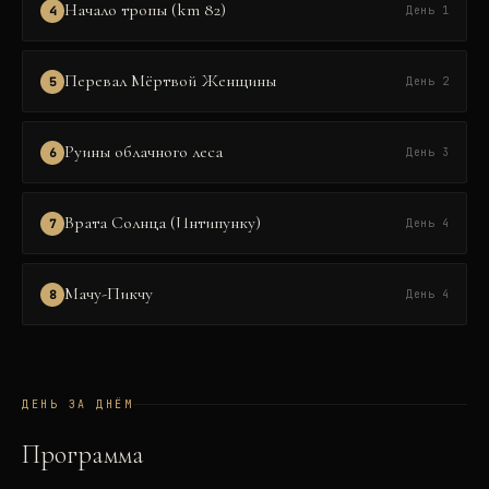
Начало тропы (km 82)
4
День 1
Перевал Мёртвой Женщины
5
День 2
Руины облачного леса
6
День 3
Врата Солнца (Интипунку)
7
День 4
Мачу-Пикчу
8
День 4
ДЕНЬ ЗА ДНЁМ
Программа