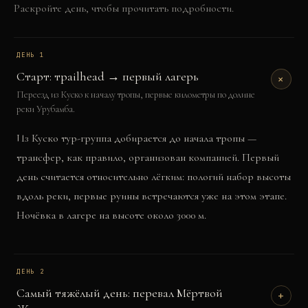
Раскройте день, чтобы прочитать подробности.
ДЕНЬ
1
Старт: трailhead → первый лагерь
+
Переезд из Куско к началу тропы, первые километры по долине
реки Урубамба.
Из Куско тур-группа добирается до начала тропы —
трансфер, как правило, организован компанией. Первый
день считается относительно лёгким: пологий набор высоты
вдоль реки, первые руины встречаются уже на этом этапе.
Ночёвка в лагере на высоте около 3000 м.
ДЕНЬ
2
Самый тяжёлый день: перевал Мёртвой
+