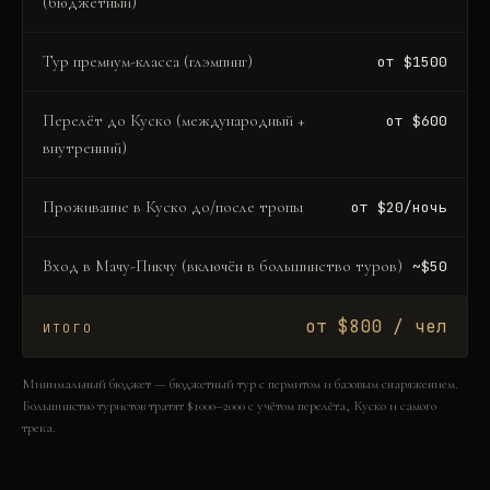
(бюджетный)
Тур премиум-класса (глэмпинг)
от $1500
Перелёт до Куско (международный +
от $600
внутренний)
Проживание в Куско до/после тропы
от $20/ночь
Вход в Мачу-Пикчу (включён в большинство туров)
~$50
от $800 / чел
ИТОГО
Минимальный бюджет — бюджетный тур с пермитом и базовым снаряжением.
Большинство туристов тратят $1000–2000 с учётом перелёта, Куско и самого
трека.