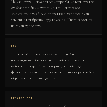
На маршруте — палаточные лагеря. Стиль варьируется
от базового бюджетного до так называемого
«глэмпинга» с удобными кроватями и хорошей едой —
зависит от выбранной тур-компании. Никаких гостиниц
на самой тропе нет.
ЕДА
Питание обеспечивается тур-компанией и
носильщиками. Качество и разнообразие зависит от
выбранного тура. Воду на маршруте необходимо
фильтровать или обеззараживать — пить из ручьёв без
обработки не рекомендуется.
БЕЗОПАСНОСТЬ
Главная угроза — горная болезнь. Обязательная