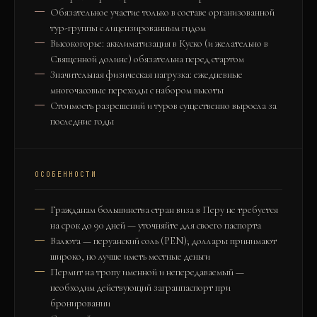
Обязательное участие только в составе организованной
тур-группы с лицензированным гидом
Высокогорье: акклиматизация в Куско (и желательно в
Священной долине) обязательна перед стартом
Значительная физическая нагрузка: ежедневные
многочасовые переходы с набором высоты
Стоимость разрешений и туров существенно выросла за
последние годы
ОСОБЕННОСТИ
Гражданам большинства стран виза в Перу не требуется
на срок до 90 дней — уточняйте для своего паспорта
Валюта — перуанский соль (PEN); доллары принимают
широко, но лучше иметь местные деньги
Пермит на тропу именной и непередаваемый —
необходим действующий загранпаспорт при
бронировании