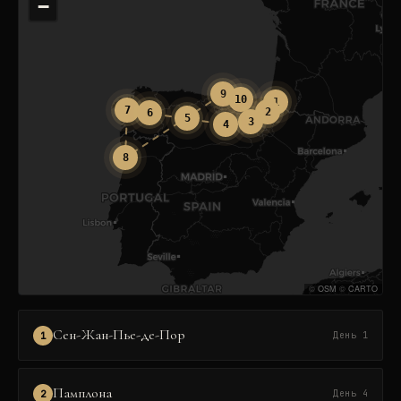
−
9
10
1
7
2
6
5
3
4
8
©
OSM
©
CARTO
Сен-Жан-Пье-де-Пор
1
День 1
Памплона
2
День 4