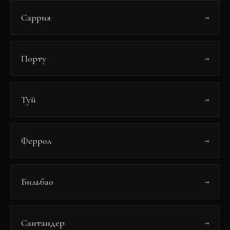
Саррия
→
Порту
→
Туй
→
Феррол
→
Бильбао
→
Сантандер
→