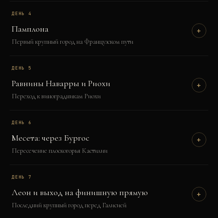
ДЕНЬ
4
Памплона
+
Первый крупный город на Французском пути
ДЕНЬ
5
Равнины Наварры и Риохи
+
Переход к виноградникам Риохи
ДЕНЬ
6
Месета: через Бургос
+
Пересечение плоскогорья Кастилии
ДЕНЬ
7
Леон и выход на финишную прямую
+
Последний крупный город перед Галисией