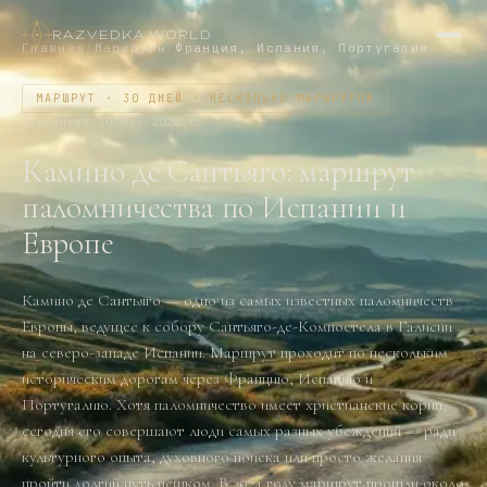
RAZVEDKA
·
WORLD
Главная
/
Маршруты
/
Франция, Испания, Португалия
МАРШРУТ · 30 ДНЕЙ · НЕСКОЛЬКО МАРШРУТОВ
обновлено
30 мая 2026 г.
Камино де Сантьяго: маршрут
паломничества по Испании и
Европе
Камино де Сантьяго — одно из самых известных паломничеств
Европы, ведущее к собору Сантьяго-де-Компостела в Галисии
на северо-западе Испании. Маршрут проходит по нескольким
историческим дорогам через Францию, Испанию и
Португалию. Хотя паломничество имеет христианские корни,
сегодня его совершают люди самых разных убеждений — ради
культурного опыта, духовного поиска или просто желания
пройти долгий путь пешком. В 2024 году маршрут прошли около