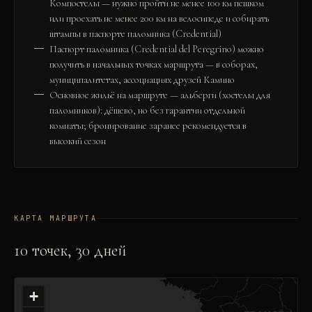
Компостелы — нужно пройти не менее 100 км пешком
или проехать не менее 200 км на велосипеде и собирать
штампы в паспорте паломника (Credential)
Паспорт паломника (Credential del Peregrino) можно
получить в начальных точках маршрута — в соборах,
муниципалитетах, ассоциациях друзей Камино
Основное жильё на маршруте — альберги (хостелы для
паломников): дёшево, но без гарантии отдельной
комнаты; бронирование заранее рекомендуется в
высокий сезон
КАРТА МАРШРУТА
10
точек,
30
дней
+