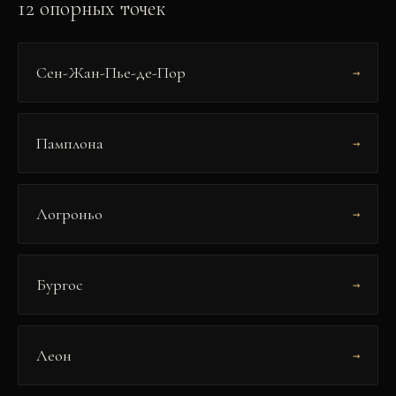
12
опорных точек
Сен-Жан-Пье-де-Пор
→
Памплона
→
Логроньо
→
Бургос
→
Леон
→