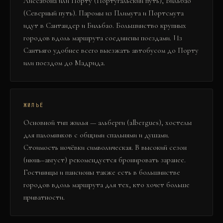
Лиссабона или Порту (Португальский путь), Бильбао
(Северный путь). Паромы из Плимута и Портсмута
идут в Сантандер и Бильбао. Большинство крупных
городов вдоль маршрута соединены поездами. Из
Сантьяго удобнее всего выезжать автобусом до Порту
или поездом до Мадрида.
ЖИЛЬЁ
Основной тип жилья — альберги (albergues), хостелы
для паломников с общими спальнями и душами.
Стоимость ночёвки символическая. В высокий сезон
(июнь–август) рекомендуется бронировать заранее.
Гостиницы и пансионы также есть в большинстве
городов вдоль маршрута для тех, кто хочет больше
приватности.