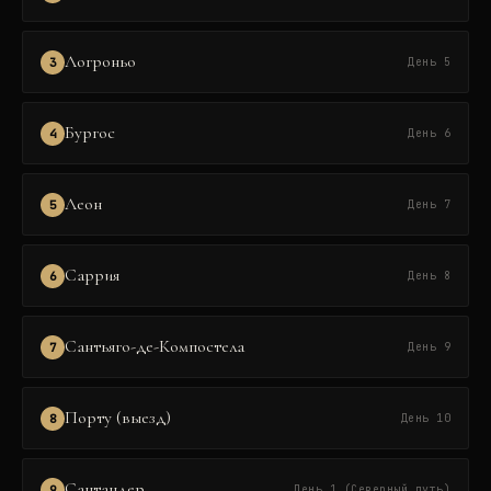
Логроньо
3
День 5
Бургос
4
День 6
Леон
5
День 7
Саррия
6
День 8
Сантьяго-де-Компостела
7
День 9
Порту (выезд)
8
День 10
Сантандер
9
День 1 (Северный путь)