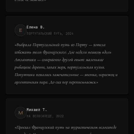
Елена В.
Е
ПОРТУГАЛЬСКИЙ ПУТЬ, 2024
«
Выбрала Португальский путь из Порту — хотела
избежать толп Французского. Две недели пешком вдоль
Атлантики — совершенно другой опыт: маленькие
рыбацкие деревни, запах моря, португальская кухня.
Попутчики попались замечательные — японка, норвежец и
аргентинская пара. До сих пор переписываемся.
»
Михаил Т.
М
НА ВЕЛОСИПЕДЕ, 2022
«
Проехал Французский путь на туристическом велосипеде