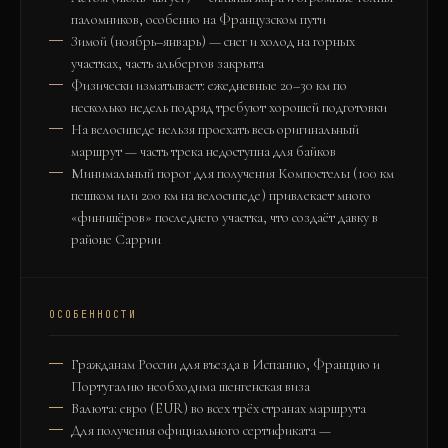
паломников, особенно на Французском пути
Зимой (ноябрь–январь) — снег и холод на горных
участках, часть альбергов закрыта
Физически изматывает: ежедневные 20–30 км по
несколько недель подряд требуют хорошей подготовки
На велосипеде нельзя проехать весь оригинальный
маршрут — часть трека недоступна для байков
Минимальный порог для получения Компостелы (100 км
пешком или 200 км на велосипеде) привлекает много
«финишёров» последнего участка, что создаёт давку в
районе Саррии
ОСОБЕННОСТИ
Гражданам России для въезда в Испанию, Францию и
Португалию необходима шенгенская виза
Валюта: евро (EUR) во всех трёх странах маршрута
Для получения официального сертификата —