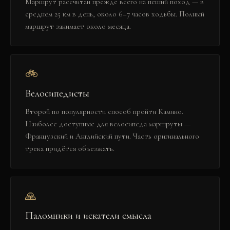
Маршрут рассчитан прежде всего на пеший поход — в
среднем 25 км в день, около 6–7 часов ходьбы. Полный
маршрут занимает около месяца.
🚲
Велосипедисты
Второй по популярности способ пройти Камино.
Наиболее доступные для велосипеда маршруты —
Французский и Английский пути. Часть оригинального
трека придётся объезжать.
🙏
Паломники и искатели смысла