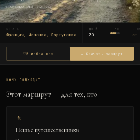
полумиллиона человек.
СТРАНА
ДНЕЙ
ТЕМП
БЮД
Франция, Испания, Португалия
30
о
♡
В избранное
↓ Скачать маршрут
КОМУ ПОДХОДИТ
Этот маршрут — для тех, кто
🚶
Пешие путешественники