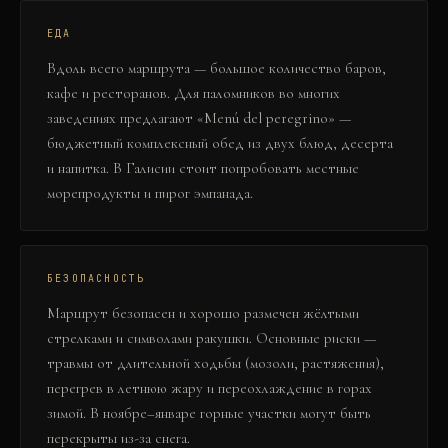
ЕДА
Вдоль всего маршрута — большое количество баров,
кафе и ресторанов. Для паломников во многих
заведениях предлагают «Menú del peregrino» —
бюджетный комплексный обед из двух блюд, десерта
и напитка. В Галисии стоит попробовать местные
морепродукты и пирог эмпанада.
БЕЗОПАСНОСТЬ
Маршрут безопасен и хорошо размечен жёлтыми
стрелками и символами ракушки. Основные риски —
травмы от длительной ходьбы (мозоли, растяжения),
перегрев в летнюю жару и переохлаждение в горах
зимой. В ноябре–январе горные участки могут быть
перекрыты из-за снега.