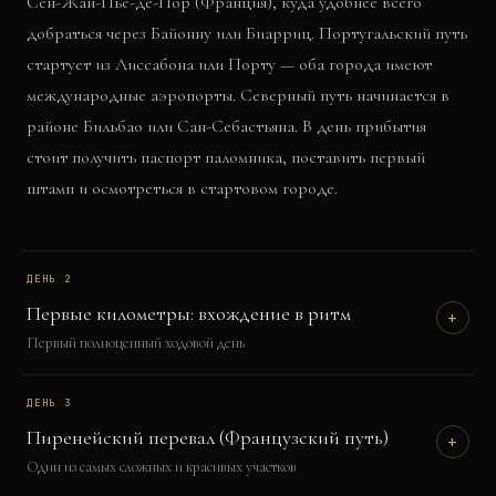
Сен-Жан-Пье-де-Пор (Франция), куда удобнее всего
добраться через Байонну или Биарриц. Португальский путь
стартует из Лиссабона или Порту — оба города имеют
международные аэропорты. Северный путь начинается в
районе Бильбао или Сан-Себастьяна. В день прибытия
стоит получить паспорт паломника, поставить первый
штамп и осмотреться в стартовом городе.
ДЕНЬ
2
Первые километры: вхождение в ритм
+
Первый полноценный ходовой день
ДЕНЬ
3
Пиренейский перевал (Французский путь)
+
Один из самых сложных и красивых участков