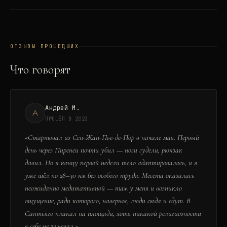
ОТЗЫВЫ ПРОШЕДШИХ
Что говорят
Андрей М.
А
ПРОШЁЛ В 2023
«
Стартовал из Сен-Жан-Пье-де-Пор в начале мая. Первый
день через Пиренеи почти убил — ноги гудели, рюкзак
давил. Но к концу первой недели тело адаптировалось, и я
уже шёл по 28–30 км без особого труда. Месета оказалась
неожиданно медитативной — там у меня и возникло
ощущение, ради которого, наверное, люди сюда и едут. В
Сантьяго плакал на площади, хотя никакой религиозности
в себе не замечал.
»