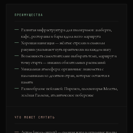
ПРЕИМУЩЕСТВА
Развитая инфраструктура для пилигримов: альберги,
кафе, рестораны и бары вдоль всего маршрута
Хорошая навигация — жёлтые стрелки и символы
ракушки указывают путь практически на каждом шагу
Возможность самостоятельно выбирать темп, маршрут и
точку старта — никаких обязательных расписаний
Уникальная атмосфера: органичные знакомства с
паломниками из десятков стран, которые остаются в
памяти
Разнообразие пейзажей: Пиренеи, плоскогорья Месеты,
зелёная Галисия, атлантическое побережье
ЧТО МОЖЕТ СМУТИТЬ
Летом (июль–август) — сильная жара и огромные толпы