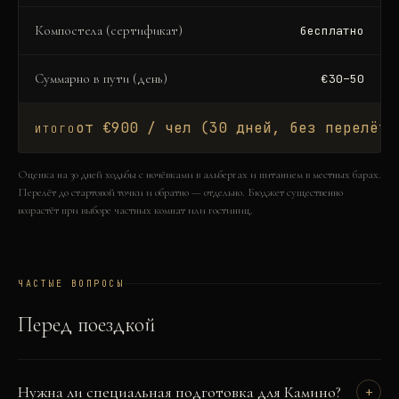
Компостела (сертификат)
бесплатно
Суммарно в пути (день)
€30–50
от €900 / чел (30 дней, без перелёта
ИТОГО
Оценка на 30 дней ходьбы с ночёвками в альбергах и питанием в местных барах.
Перелёт до стартовой точки и обратно — отдельно. Бюджет существенно
возрастёт при выборе частных комнат или гостиниц.
ЧАСТЫЕ ВОПРОСЫ
Перед поездкой
Нужна ли специальная подготовка для Камино?
+