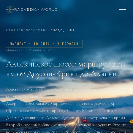
RAZVEDKA
·
WORLD
Главная
/
Маршруты
/
Канада, США
МАРШРУТ · 10 ДНЕЙ · 6 ГОРОДОВ
обновлено
12 июня 2026 г.
Аляскинское шоссе: маршрут 2232
км от Доусон-Крика до Аляски
Аляскинское шоссе — легендарная трасса протяжённостью 2232
км, соединяющая Аляску с остальной частью Северной
Америки через Канаду. Маршрут начинается в Доусон-Крик
(Британская Колумбия), проходит через Юкон и завершается в
Дельта-Джанкшн на Аляске. Дорога была построена во время
Второй мировой войны для нужд американских военных. Это не
воскресная прогулка — трасса требует серьёзной подготовки и