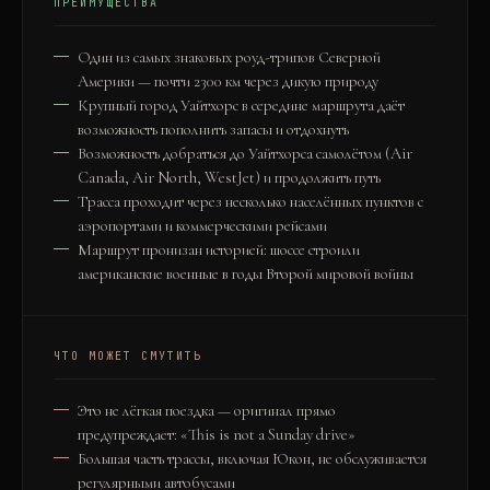
ПРЕИМУЩЕСТВА
Один из самых знаковых роуд-трипов Северной
Америки — почти 2300 км через дикую природу
Крупный город Уайтхорс в середине маршрута даёт
возможность пополнить запасы и отдохнуть
Возможность добраться до Уайтхорса самолётом (Air
Canada, Air North, WestJet) и продолжить путь
Трасса проходит через несколько населённых пунктов с
аэропортами и коммерческими рейсами
Маршрут пронизан историей: шоссе строили
американские военные в годы Второй мировой войны
ЧТО МОЖЕТ СМУТИТЬ
Это не лёгкая поездка — оригинал прямо
предупреждает: «This is not a Sunday drive»
Большая часть трассы, включая Юкон, не обслуживается
регулярными автобусами