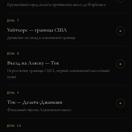
Крупнейший город на всём протяжении шоссе до Фэрбенкса
ДЕНЬ
7
Уайтхорс — граница США
+
Движение на запад к аляскинской границе
ДЕНЬ
8
Въезд на Аляску — Ток
+
Пересечение границы США, первый аляскинский населённый
пункт
ДЕНЬ
9
Ток — Дельта-Джанкшн
+
Финальный отрезок Аляскинского шоссе
ДЕНЬ
10