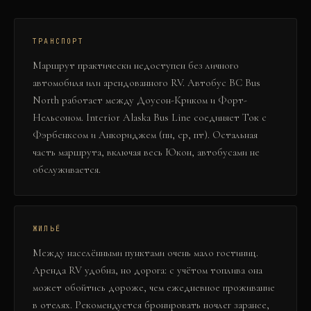
ТРАНСПОРТ
Маршрут практически недоступен без личного
автомобиля или арендованного RV. Автобус BC Bus
North работает между Доусон-Криком и Форт-
Нельсоном. Interior Alaska Bus Line соединяет Ток с
Фэрбенксом и Анкориджем (пн, ср, пт). Остальная
часть маршрута, включая весь Юкон, автобусами не
обслуживается.
ЖИЛЬЁ
Между населёнными пунктами очень мало гостиниц.
Аренда RV удобна, но дорога: с учётом топлива она
может обойтись дороже, чем ежедневное проживание
в отелях. Рекомендуется бронировать ночлег заранее,