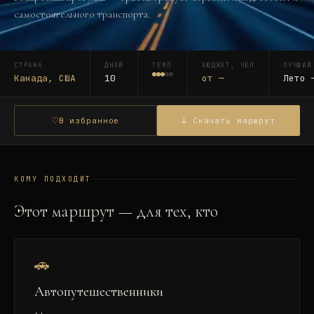
самостоятельного транспорта.
СТРАНА
ДНЕЙ
ТЕМП
БЮДЖЕТ, ЧЕЛ
ЛУЧШИЙ
Канада, США
10
от
—
Лето 
♡
В избранное
↓ Скачать маршрут
КОМУ ПОДХОДИТ
Этот маршрут — для тех, кто
🚗
Автопутешественники