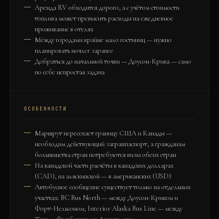
Аренда RV обходится дорого, а с учётом стоимости
топлива может превысить расходы на ежедневное
проживание в отелях
Между городами крайне мало гостиниц — нужно
планировать ночлег заранее
Добраться до начальной точки — Доусон-Крика — само
по себе непростая задача
ОСОБЕННОСТИ
Маршрут пересекает границу США и Канады —
необходим действующий загранпаспорт, а гражданам
большинства стран потребуются визы обеих стран
На канадской части расчёты в канадских долларах
(CAD), на аляскинской — в американских (USD)
Автобусное сообщение существует только на отдельных
участках: BC Bus North — между Доусон-Криком и
Форт-Нельсоном; Interior Alaska Bus Line — между