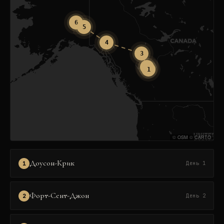
6
5
4
3
2
1
©
OSM
©
CARTO
Доусон-Крик
1
День 1
Форт-Сент-Джон
2
День 2