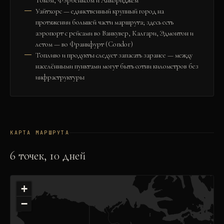
Током, Фэрбенксом и Анкориджем
Уайтхорс — единственный крупный город на
протяжении большей части маршрута; здесь есть
аэропорт с рейсами во Ванкувер, Калгари, Эдмонтон и
летом — во Франкфурт (Condor)
Топливо и продукты следует запасать заранее — между
населёнными пунктами могут быть сотни километров без
инфраструктуры
КАРТА МАРШРУТА
6
точек,
10
дней
+
−