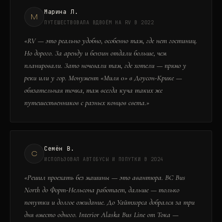
Марина Л.
М
ПУТЕШЕСТВОВАЛА ВДВОЁМ НА RV В 2022
«
RV — это реально удобно, особенно там, где нет гостиниц.
Но дорого. За аренду и бензин отдали больше, чем
планировали. Зато ночевали там, где хотели — прямо у
реки или у гор. Монумент «Миля 0» в Доусон-Крике —
обязательная точка, там всегда куча таких же
путешественников с разных концов света.
»
Семён В.
С
ИСПОЛЬЗОВАЛ АВТОБУСЫ И ПОПУТКИ В 2024
«
Решил проехать без машины — это авантюра. BC Bus
North до Форт-Нельсона работает, дальше — только
попутки и долгое ожидание. До Уайтхорса добрался за три
дня вместо одного. Interior Alaska Bus Line от Тока —