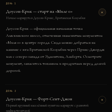
ДЕНЬ
1
Доусон-Крик — старт на «Миле 0»
+
Начало маршрута в Доусон-Крике, Британская Колумбия
Доусон-Крик — официальная начальная точка
Аляскинского шоссе, отмеченная знаменитым монументом
«Миля 0» в центре города. Сюда можно добраться на
машине с юга Британской Колумбии через Принс-Джордж
или с северо-запада от Эдмонтона, Альберта. Осмотрите
монумент, запаситесь топливом и продуктами перед долгой
дорогой.
ДЕНЬ
2
Доусон-Крик — Форт-Сент-Джон
+
Первый крупный населённый пункт на маршруте с развитой
инфраструктурой