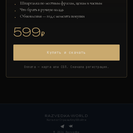
Шпаргалка по местным фразам, ценам и чаевым
Что брать в ручную кладь
Обновления — год с момента покупки
599
₽
Купить и скачать
Оплата — карта или СБП. Сначала регистрация.
RAZVEDKA
·
WORLD
Каталог
Страны
Клуб
Войти
©
2026
Razvedka