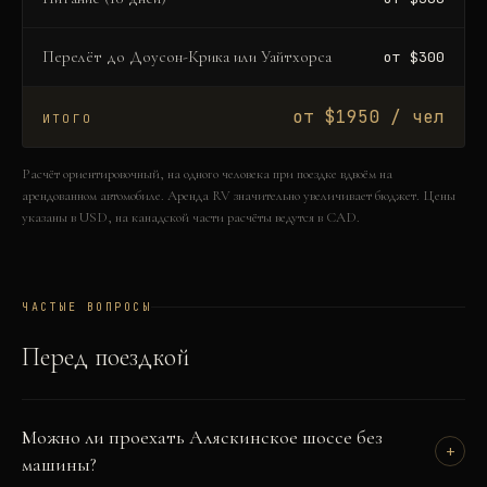
Перелёт до Доусон-Крика или Уайтхорса
от $300
от $1950 / чел
ИТОГО
Расчёт ориентировочный, на одного человека при поездке вдвоём на
арендованном автомобиле. Аренда RV значительно увеличивает бюджет. Цены
указаны в USD, на канадской части расчёты ведутся в CAD.
ЧАСТЫЕ ВОПРОСЫ
Перед поездкой
Можно ли проехать Аляскинское шоссе без
+
машины?