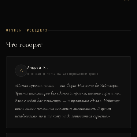
ОТЗЫВЫ ПРОШЕДШИХ
Что говорят
Андрей К.
А
ПРОЕХАЛ В 2023 НА АРЕНДОВАННОМ ДЖИПЕ
«
Самая суровая часть — от Форт-Нельсона до Уайтхорса.
Триста километров без единой заправки, только горы и лес.
Взял с собой две канистры — и правильно сделал. Уайтхорс
после этого показался огромным мегаполисом. В целом —
незабываемо, но к такому надо готовиться серьёзно.
»