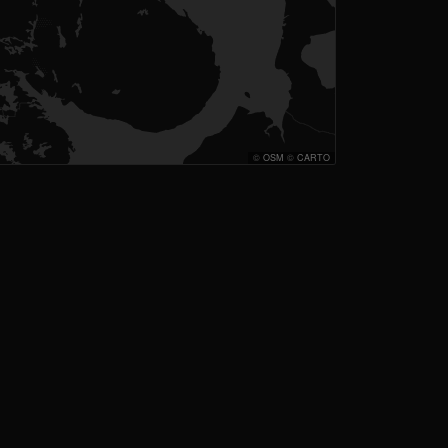
©
OSM
©
CARTO