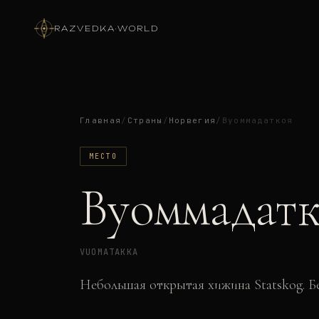
RAZVEDKA
·
WORLD
Главная
/
Страны
/
Норвегия
/
Вуоммадаткоя
МЕСТО
Вуоммадатк
VUOMATAKKA
Небольшая открытая хижина Statskog. Без