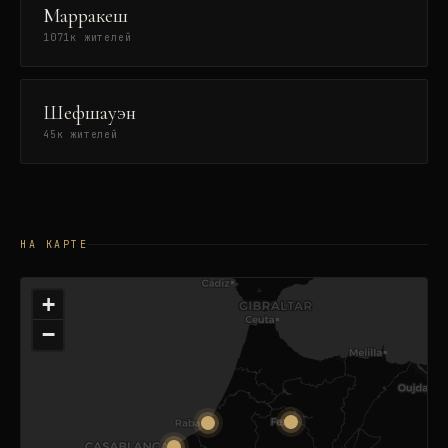
Марракеш
1071
к жителей
Шефшауэн
45
к жителей
НА КАРТЕ
+
−