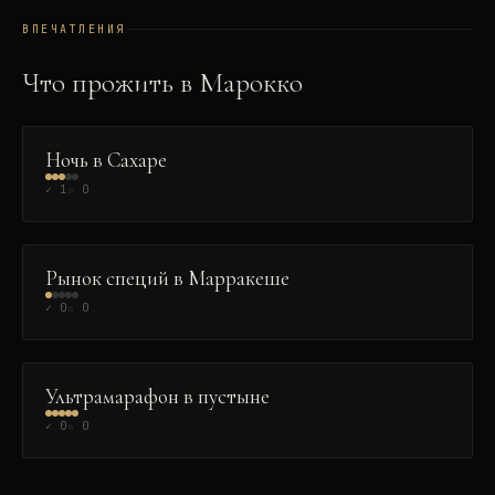
ВПЕЧАТЛЕНИЯ
Что прожить в
Марокко
ПРИРОДА
👑
Ночь в Сахаре
✓
1
☆
0
ГАСТРОНОМИЯ
👑
Рынок специй в Марракеше
✓
0
☆
0
ЭКСТРИМ
👑
Ультрамарафон в пустыне
✓
0
☆
0