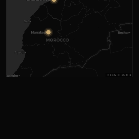
©
OSM
©
CARTO