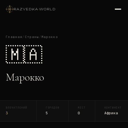
RAZVEDKA
·
WORLD
Главная
/
Страны
/
Марокко
🇲🇦
Марокко
ВПЕЧАТЛЕНИЙ
ГОРОДОВ
МЕСТ
КОНТИНЕНТ
3
5
0
Африка