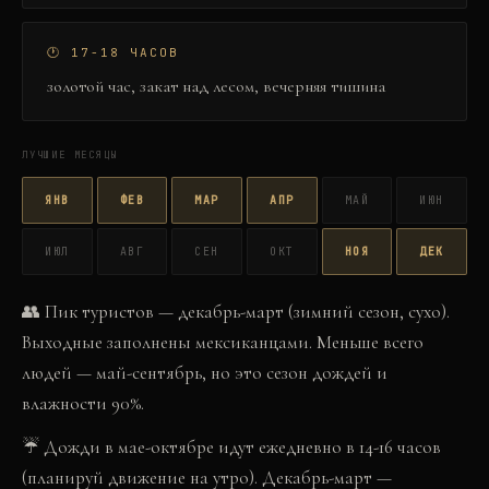
🕐
17-18 ЧАСОВ
золотой час, закат над лесом, вечерняя тишина
ЛУЧШИЕ МЕСЯЦЫ
ЯНВ
ФЕВ
МАР
АПР
МАЙ
ИЮН
ИЮЛ
АВГ
СЕН
ОКТ
НОЯ
ДЕК
👥
Пик туристов — декабрь-март (зимний сезон, сухо).
Выходные заполнены мексиканцами. Меньше всего
людей — май-сентябрь, но это сезон дождей и
влажности 90%.
☔
Дожди в мае-октябре идут ежедневно в 14-16 часов
(планируй движение на утро). Декабрь-март —