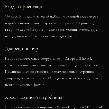
Вход и ориентация
От касс (у подножия горы) идёшь по главной аллее через
ворота национального парка около 15 минут. Тропа идёт
вверх по лесной дороге — уже здесь ловишь атмосферу:
птицы, шум в листве, влажный воздух
фото 1
.
Дворец и центр
Первое значительное сооружение — Дворец (Палас),
четырёхуровневый комплекс с башней, видной издалека.
Поднимаешься по ступеням, осматриваешь внутренние
дворики, балконы и арки. Отсюда открывается вид на весь
центр комплекса
фото 2
.
Храм Надписей и гробница
Справа возвышается пирамида Храма Надписей (Temple of