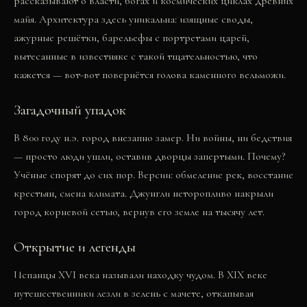
рассказывают о власти, богах и космических циклах древних
майя. Архитектура здесь уникальна: изящные своды,
ажурные решётки, барельефы с портретами царей,
вытесанные в известняке с такой тщательностью, что
кажется — вот-вот повернётся голова каменного вельможи.
Загадочный упадок
В 800 году н.э. город внезапно замер. Ни войны, ни бедствия
— просто люди ушли, оставив дворцы запертыми. Почему?
Учёные спорят до сих пор. Версии: обмеление рек, восстание
крестьян, смена климата. Джунгли неторопливо накрыли
город корневой сетью, вернув его земле на тысячу лет.
Открытие и легенды
Испанцы XVI века называли находку чудом. В XIX веке
путешественники лезли в зелень с мачете, откапывая