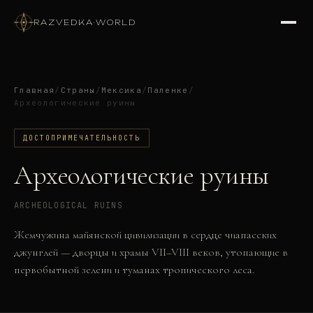
RAZVEDKA
·
WORLD
Главная
/
Страны
/
Мексика
/
Паленке
/
Археологические руины
ДОСТОПРИМЕЧАТЕЛЬНОСТЬ
Археологические руины
ARCHEOLOGICAL RUINS
Жемчужина майянской цивилизации в сердце чиапасских
джунглей — дворцы и храмы VII–VIII веков, утопающие в
первобытной зелени и туманах тропического леса.