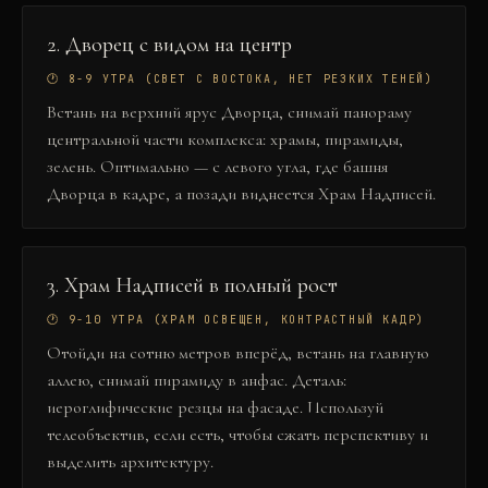
2
.
Дворец с видом на центр
🕐
8-9 УТРА (СВЕТ С ВОСТОКА, НЕТ РЕЗКИХ ТЕНЕЙ)
Встань на верхний ярус Дворца, снимай панораму
центральной части комплекса: храмы, пирамиды,
зелень. Оптимально — с левого угла, где башня
Дворца в кадре, а позади виднеется Храм Надписей.
3
.
Храм Надписей в полный рост
🕐
9-10 УТРА (ХРАМ ОСВЕЩЕН, КОНТРАСТНЫЙ КАДР)
Отойди на сотню метров вперёд, встань на главную
аллею, снимай пирамиду в анфас. Деталь:
иероглифические резцы на фасаде. Используй
телеобъектив, если есть, чтобы сжать перспективу и
выделить архитектуру.