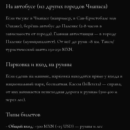
На автобусе (из других городов Чиапаса)
Если ты уже в Чиапасе (например, в Сан-Кристобале или
Оахаке), берёшь автобус до Паленке (2-8 часов в
зависимости от города). Главная автостанция — в городе
Паленке (муниципалитет). От неё до руин ~8 км. Такси/
туристический шаттл 150-250 MXN.
Парковка и вход на руины
Если едешь на машине, парковка находится прямо у входа в
национальный парк, бесплатная. Кассы (billetera) — справа,
от них начинается пешеходная дорога к руинам (300-400 м
через лес).
Типы билетов
-
Общий вход
: ~300 MXN (~15 USD) — руины и лес