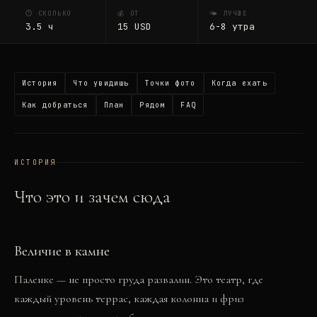
⏱ СКОЛЬКО
💰 ОТ
🌤 ЛУЧШЕ
3.5
ч
15
USD
6-8 утра
История
Что увидишь
Точки фото
Когда ехать
Как добраться
План
Рядом
FAQ
ИСТОРИЯ
Что это и зачем сюда
Величие в камне
Паленке — не просто груда развалин. Это театр, где
каждый уровень террас, каждая колонна и фриз