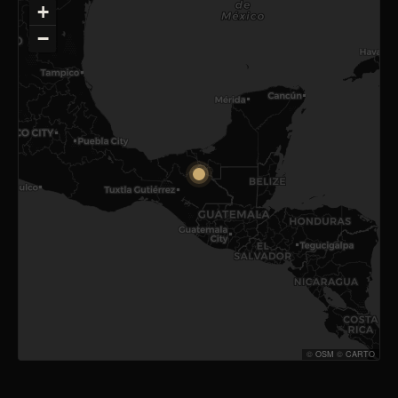
+
−
©
OSM
©
CARTO