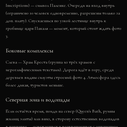
Inscriptions) — символ Паленке. Очереди на вход внутрь
(ограничено 10 человек одновременно, разрешены только за
доп. плату). Спускаешься по узкой лестнице внутрь к
гробнице царя Пакаля — момент, который стоит ждать
фото
3
.
Боковые комплексы
Слева — Храм Креста (группа из трёх храмов с
иероглифическими текстами). Дорога идёт в гору, среди
деревьев видны силуэты строений
фото 4
. Атмосфера здесь
более дикая, туристов меньше.
Северная зона и водопады
Если остаётся время, поиди на север (Queen's Bath, руины
жилищ элиты) или вниз, в сторону естественных водопадов
в нацпарке — освежаешься и возвращаешься с ощущением