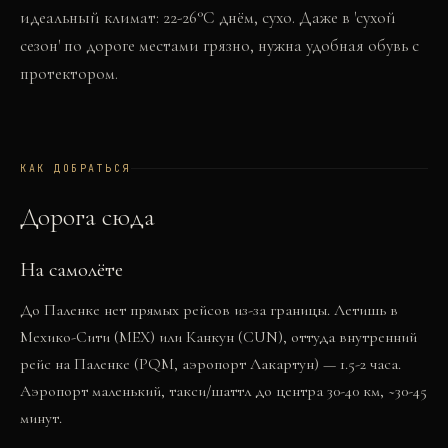
идеальный климат: 22-26°C днём, сухо. Даже в 'сухой
сезон' по дороге местами грязно, нужна удобная обувь с
протектором.
КАК ДОБРАТЬСЯ
Дорога сюда
На самолёте
До Паленке нет прямых рейсов из-за границы. Летишь в
Мехико-Сити (MEX) или Канкун (CUN), оттуда внутренний
рейс на Паленке (PQM, аэропорт Лакартун) — 1.5-2 часа.
Аэропорт маленький, такси/шаттл до центра 30-40 км, ~30-45
минут.