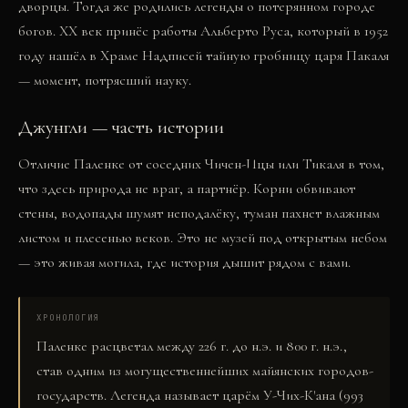
дворцы. Тогда же родились легенды о потерянном городе
богов. XX век принёс работы Альберто Руса, который в 1952
году нашёл в Храме Надписей тайную гробницу царя Пакаля
— момент, потрясший науку.
Джунгли — часть истории
Отличие Паленке от соседних Чичен-Ицы или Тикаля в том,
что здесь природа не враг, а партнёр. Корни обвивают
стены, водопады шумят неподалёку, туман пахнет влажным
листом и плесенью веков. Это не музей под открытым небом
— это живая могила, где история дышит рядом с вами.
ХРОНОЛОГИЯ
Паленке расцветал между 226 г. до н.э. и 800 г. н.э.,
став одним из могущественнейших майянских городов-
государств. Легенда называет царём У-Чих-К'ана (993