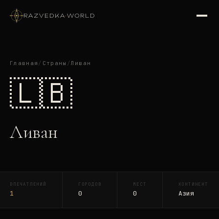
RAZVEDKA
·
WORLD
Главная
/
Страны
/
Ливан
🇱🇧
Ливан
ВПЕЧАТЛЕНИЙ
ГОРОДОВ
МЕСТ
КОНТИНЕНТ
1
0
0
Азия