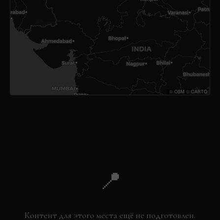
©
OSM
©
CARTO
📍
Контент для этого места ещё не подготовлен.