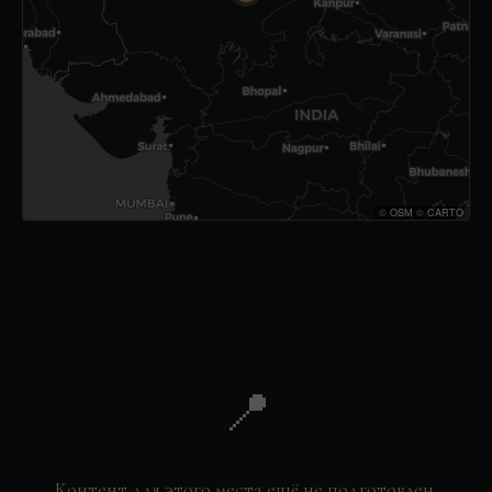
©
OSM
©
CARTO
📍
Контент для этого места ещё не подготовлен.