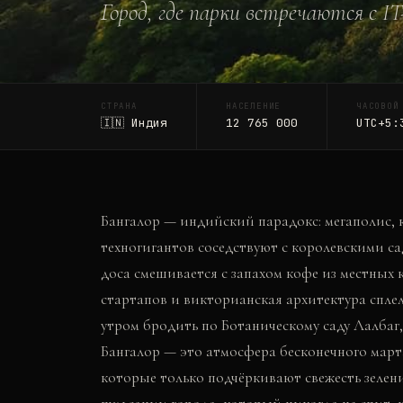
Город, где парки встречаются с 
СТРАНА
НАСЕЛЕНИЕ
ЧАСОВОЙ
🇮🇳
Индия
12 765 000
UTC+5:
Бангалор — индийский парадокс: мегаполис, к
техногигантов соседствуют с королевскими са
доса смешивается с запахом кофе из местных к
стартапов и викторианская архитектура сплел
утром бродить по Ботаническому саду Лалбаг,
Бангалор — это атмосфера бесконечного марта
которые только подчёркивают свежесть зелени