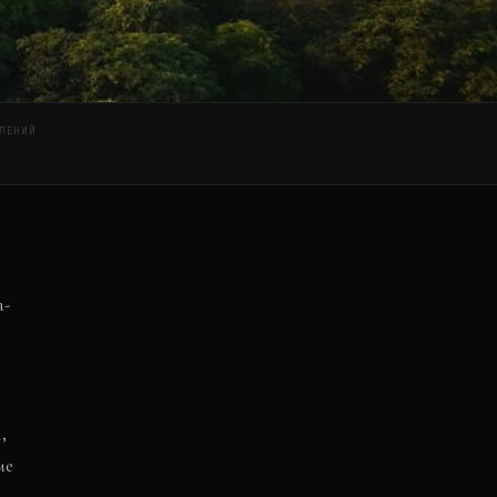
ЛЕНИЙ
а-
,
ме