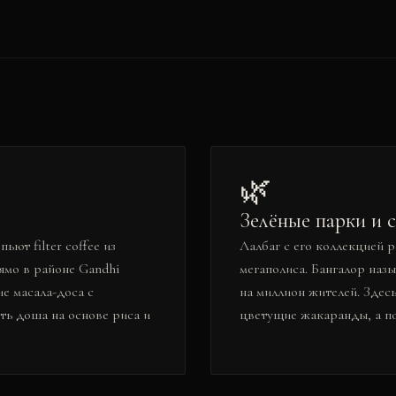
🌿
Зелёные парки и 
ьют filter coffee из
Лалбаг с его коллекцией 
ямо в районе Gandhi
мегаполиса. Бангалор наз
е масала-доса с
на миллион жителей. Здес
ть доша на основе риса и
цветущие жакаранды, а п