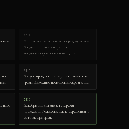
АПР
ссоном
Апрель: жарко и влажно, перед муссоном.
Люди спасаются в парках и
кондиционированных помещениях.
АВГ
, но не
Август: продолжение муссона, возможны
ным.
грозы. Выходные посвящены кафе и кино.
ДЕК
 Лучшее
Декабрь: мягкая зима, вечерами
прохладно. Рождественские украшения и
уличные ярмарки.