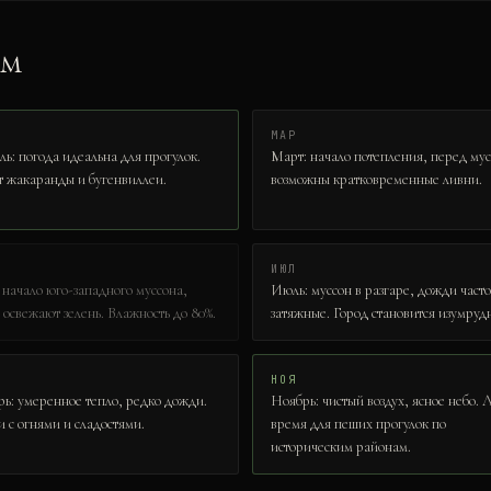
ам
МАР
ь: погода идеальна для прогулок.
Март: начало потепления, перед му
т жакаранды и бугенвиллеи.
возможны кратковременные ливни.
ИЮЛ
начало юго-западного муссона,
Июль: муссон в разгаре, дожди часто
освежают зелень. Влажность до 80%.
затяжные. Город становится изумруд
НОЯ
ь: умеренное тепло, редко дожди.
Ноябрь: чистый воздух, ясное небо.
 с огнями и сладостями.
время для пеших прогулок по
историческим районам.