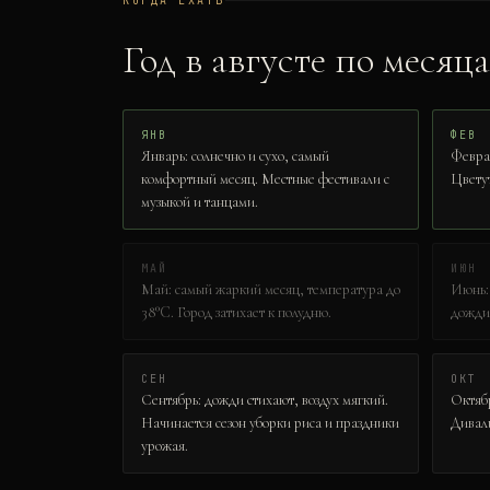
КОГДА ЕХАТЬ
Год в
август
е по месяц
ЯНВ
ФЕВ
Январь: солнечно и сухо, самый
Феврал
комфортный месяц. Местные фестивали с
Цвету
музыкой и танцами.
МАЙ
ИЮН
Май: самый жаркий месяц, температура до
Июнь: 
38°C. Город затихает к полудню.
дожди 
СЕН
ОКТ
Сентябрь: дожди стихают, воздух мягкий.
Октябр
Начинается сезон уборки риса и праздники
Дивали
урожая.