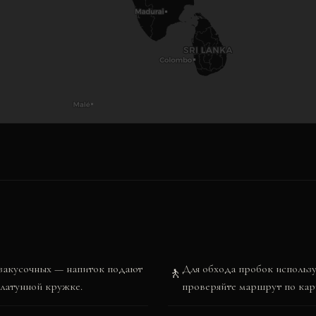
х закусочных — напиток подают
Для обхода пробок использ
🚶
 латунной кружке.
проверяйте маршрут по карт