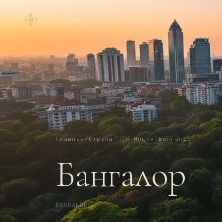
RAZVEDKA
·
WORLD
Главная
/
Страны
/
🇮🇳
Индия
/
Бангалор
Бангалор
BANGALORE