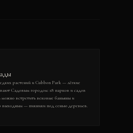
сады
редких растений и Cubbon Park — лёгкие
ывают Садовым городом: 18 парков и садов
ь можно встретить вековые баньяны и
о выходным — пикники под сенью деревьев.