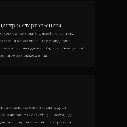
центр и стартап-сцена
иконовая долина. Офисы IT-гигантов,
расами и коворкинги, где рождаются
ь — часть повседневности, а местные умеют
ркингом за бокалом вина.
тским каменным быком Нанди, храм
 и ашрам Art of Living — места, где
диции и современный поиск гармонии.