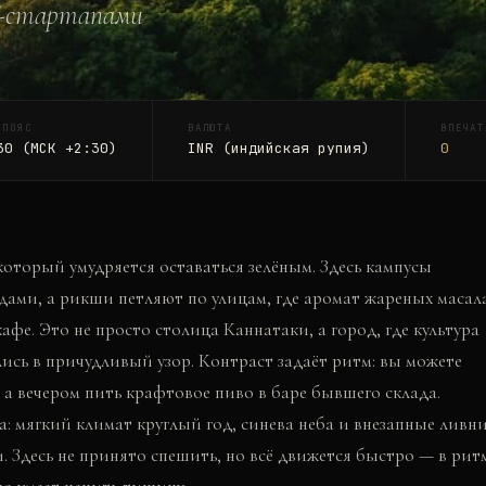
IT-стартапами
 ПОЯС
ВАЛЮТА
ВПЕЧАТ
30 (МСК +2:30)
INR (индийская рупия)
0
оторый умудряется оставаться зелёным. Здесь кампусы
дами, а рикши петляют по улицам, где аромат жареных масал
афе. Это не просто столица Каннатаки, а город, где культура
ись в причудливый узор. Контраст задаёт ритм: вы можете
 а вечером пить крафтовое пиво в баре бывшего склада.
: мягкий климат круглый год, синева неба и внезапные ливни
. Здесь не принято спешить, но всё движется быстро — в рит