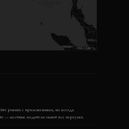
©
OSM
©
CARTO
уйте рикши с приложениями, но всегда
е — местные водители знают все переулки.