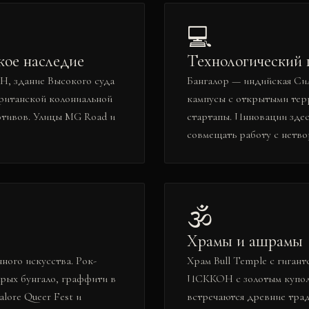
💻
кое наследие
Технологический 
, здание Высокого суда
Бангалор — индийская Сил
британской колониальной
кампусы с открытыми тер
отивов. Улицы MG Road и
стартапы. Инновации здес
совмещать работу с нетво
🕉️
Храмы и ашрамы
ного искусства. Рок-
Храм Bull Temple с гиган
арых бунгало, граффити в
ИСККОН с золотым куполом
alore Queer Fest и
встречаются древние тра