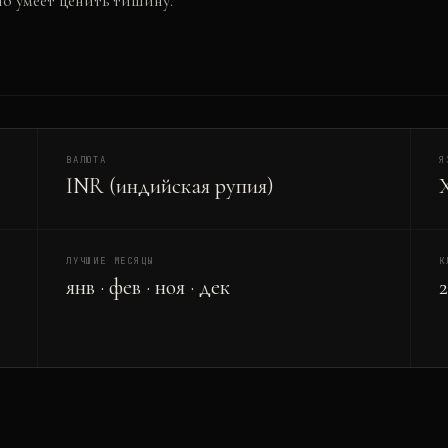
но умеет ценить тишину.
ВАЛЮТА
Я
INR (индийская рупия)
ЛУЧШИЕ МЕСЯЦЫ
К
янв · фев · ноя · дек
2