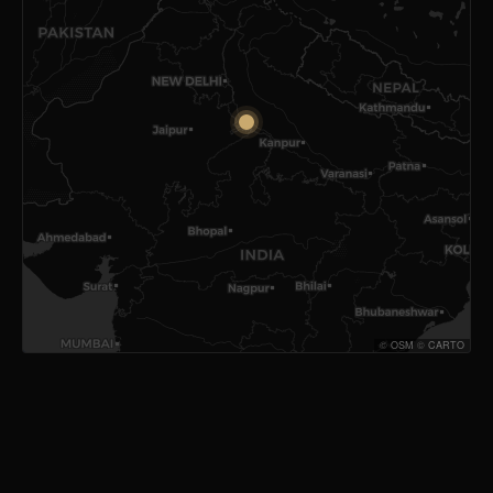
©
OSM
©
CARTO