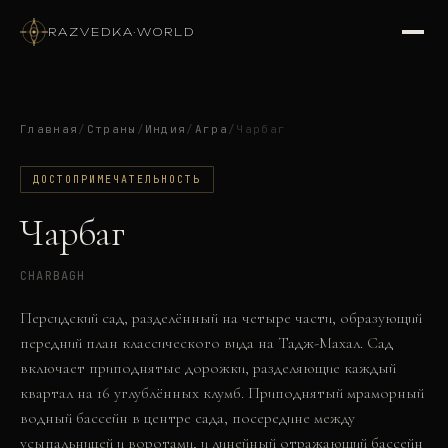
RAZVEDKA
·
WORLD
Главная
/
Страны
/
Индия
/
Агра
/
Чарбаг
ДОСТОПРИМЕЧАТЕЛЬНОСТЬ
Чарбаг
CHARBAGH
Персидский сад, разделённый на четыре части, образующий
передний план классического вида на Тадж-Махал. Сад
включает приподнятые дорожки, разделяющие каждый
квартал на 16 углублённых клумб. Приподнятый мраморный
водный бассейн в центре сада, посередине между
усыпальницей и воротами, и линейный отражающий бассейн