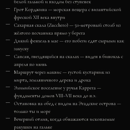
белой галькой и входом без ступенек
Грот Корджина — морская пещера с византийской
фреской XII века внутри
Сахарная скала (Zucchero) — 50-метровый столб из
жёлтого песчаника прямо у берега
Дикий фенхель в мае — его побеги едят сырыми как
закуску
Сапсан, гнездящийся на скалах — виден в бинокль с
апреля по июнь
Маршрут через маквис — густой кустарник из
мирта, земляничного дерева и дрока
Элимийское поселение у ручья Каррега —
фундаменты домов VIII–VII века до н.э.
Остановка на обед с видом на Эгадские острова —
только ты и море
Вечерний отлив, когда обнажаются ископаемые
ракушки на гальке