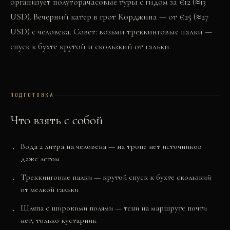
организует полуторачасовые туры с гидом за €12 (≈13
USD). Вечерний катер в грот Корджина — от €25 (≈27
USD) с человека. Совет: возьми треккинговые палки —
спуск к бухте крутой и скользкий от гальки.
ПОДГОТОВКА
Что взять с собой
Вода 2 литра на человека — на тропе нет источников
даже летом
Треккинговые палки — крутой спуск к бухте скользкий
от мелкой гальки
Шляпа с широкими полями — тени на маршруте почти
нет, только кустарник