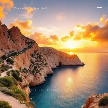
RAZVEDKA
·
WORLD
Главная
/
Впечатления
/
Природа
🥾
ПРИРОДА