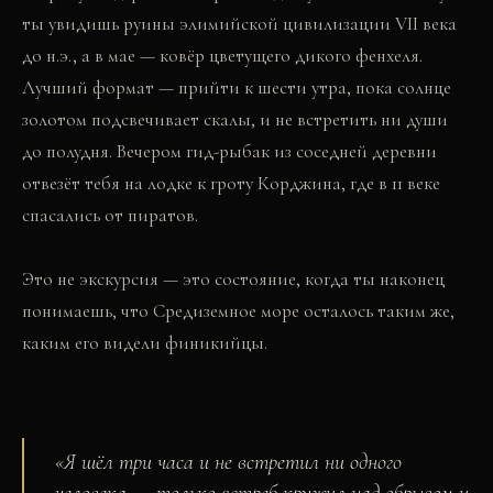
ты увидишь руины элимийской цивилизации VII века
до н.э., а в мае — ковёр цветущего дикого фенхеля.
Лучший формат — прийти к шести утра, пока солнце
золотом подсвечивает скалы, и не встретить ни души
до полудня. Вечером гид-рыбак из соседней деревни
отвезёт тебя на лодке к гроту Корджина, где в 11 веке
спасались от пиратов.
Это не экскурсия — это состояние, когда ты наконец
понимаешь, что Средиземное море осталось таким же,
каким его видели финикийцы.
«
Я шёл три часа и не встретил ни одного