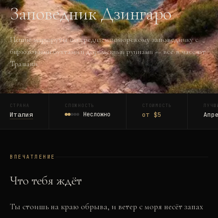
Заповедник Дзингаро
Пешие маршруты по средиземноморскому заповеднику с
бирюзовыми бухтами и доримскими руинами — всё в часе от
Трапани.
СТРАНА
СЛОЖНОСТЬ
СТОИМОСТЬ
ЛУЧШ
Италия
Несложно
от $5
Апр
ВПЕЧАТЛЕНИЕ
Что тебя ждёт
Ты стоишь на краю обрыва, и ветер с моря несёт запах