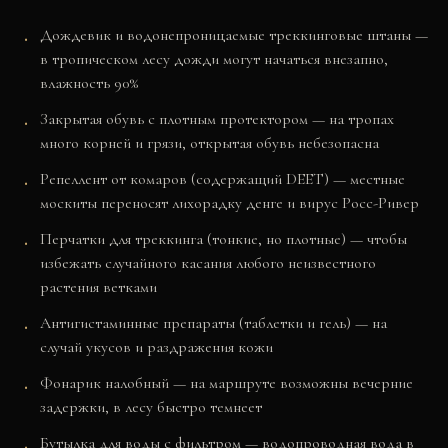
Дождевик и водонепроницаемые треккинговые штаны —
в тропическом лесу дожди могут начаться внезапно,
влажность 90%
Закрытая обувь с плотным протектором — на тропах
много корней и грязи, открытая обувь небезопасна
Репеллент от комаров (содержащий DEET) — местные
москиты переносят лихорадку денге и вирус Росс-Ривер
Перчатки для треккинга (тонкие, но плотные) — чтобы
избежать случайного касания любого неизвестного
растения ветками
Антигистаминные препараты (таблетки и гель) — на
случай укусов и раздражения кожи
Фонарик налобный — на маршруте возможны вечерние
задержки, в лесу быстро темнеет
Бутылка для воды с фильтром — водопроводная вода в