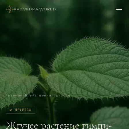
RAZVEDKA
·
WORLD
Главная
/
Впечатления
/
Природа
🌿
ПРИРОДА
Жгучее растение гимпи-