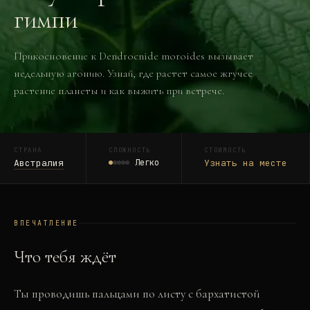
гимпи
Прикосновение к Dendrocnide moroides вызывает
недельную агонию. Узнай, где растет самое жгучее
растение планеты и как выжить при встрече.
СТРАНА
СЛОЖНОСТЬ
СТОИМОСТЬ
Австралия
Легко
Узнать на месте
ВПЕЧАТЛЕНИЕ
Что тебя ждёт
Ты проводишь пальцами по листу с бархатистой