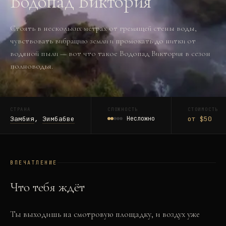
Водопад Виктория
Стоять в нескольких метрах от гремящей стены воды,
чувствовать вибрацию земли и промокать до нитки от
водяной пыли — вот что такое Водопад Виктория в сезон
полноводья.
СТРАНА
СЛОЖНОСТЬ
СТОИМОСТЬ
Замбия
,
Зимбабве
Несложно
от $50
ВПЕЧАТЛЕНИЕ
Что тебя ждёт
Ты выходишь на смотровую площадку, и воздух уже