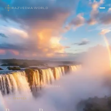
RAZVEDKA
·
WORLD
Главная
/
Впечатления
/
Природа
💦
ПРИРОДА