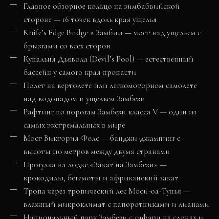
Главное обзорное кольцо на зимбабвийской
стороне — 16 точек вдоль края ущелья
Knife’s Edge Bridge в Замбии — мост над ущельем с
брызгами со всех сторон
Купальня Дьявола (Devil’s Pool) — естественный
бассейн у самого края пропасти
Полет на вертолете или легкомоторном самолете
над водопадом и ущельем Замбези
Рафтинг по порогам Замбези класса V — один из
самых экстремальных в мире
Мост Виктория-Фолс — банджи-джампинг с
высоты 110 метров между двумя странами
Прогулка на лодке «Закат на Замбези» —
крокодилы, бегемоты и африканский закат
Тропа через тропический лес Моси-оа-Тунья —
влажный микроклимат с папоротниками и лианами
Национальный парк Замбези с сафари на слонах и