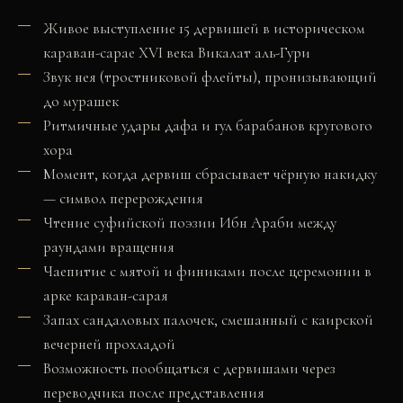
Живое выступление 15 дервишей в историческом
караван-сарае XVI века Викалат аль-Гури
Звук нея (тростниковой флейты), пронизывающий
до мурашек
Ритмичные удары дафа и гул барабанов кругового
хора
Момент, когда дервиш сбрасывает чёрную накидку
— символ перерождения
Чтение суфийской поэзии Ибн Араби между
раундами вращения
Чаепитие с мятой и финиками после церемонии в
арке караван-сарая
Запах сандаловых палочек, смешанный с каирской
вечерней прохладой
Возможность пообщаться с дервишами через
переводчика после представления