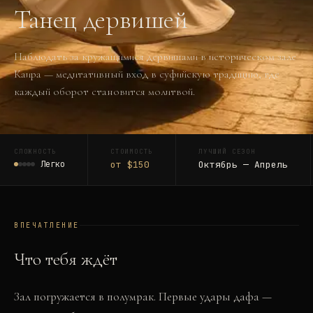
Танец дервишей
Наблюдать за кружащимися дервишами в историческом зале
Каира — медитативный вход в суфийскую традицию, где
каждый оборот становится молитвой.
СЛОЖНОСТЬ
СТОИМОСТЬ
ЛУЧШИЙ СЕЗОН
Легко
от $150
Октябрь — Апрель
ВПЕЧАТЛЕНИЕ
Что тебя ждёт
Зал погружается в полумрак. Первые удары дафа —