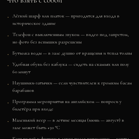
Лёгкий шарф или платок — пригодится для входа в
историческое здание
Телефон с выключенным звуком — видео под запретом,
но фото без вспышки разрешены
Бутылка воды — в зале душно от вращения и тепла толпы
Удобная обувь без каблука — сидеть на скамьях или полу
60 минут
Наушники-затычки — если чувствителен к громким басам
барабанов
Программа мероприятия на английском — попроси у
билетёра при входе
Маленький веер — в летние месяцы (июнь — август) в
зале может быть +30 °C
Кэш на чай и финики в лавке после церемонии — карты