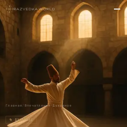
RAZVEDKA
·
WORLD
Главная
/
Впечатления
/
Духовное
🌀
ДУХОВНОЕ