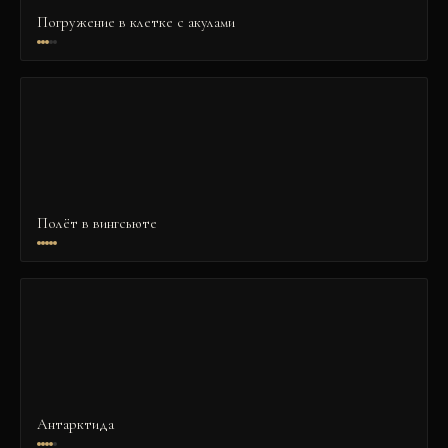
Погружение в клетке с акулами
Полёт в вингсьюте
Антарктида