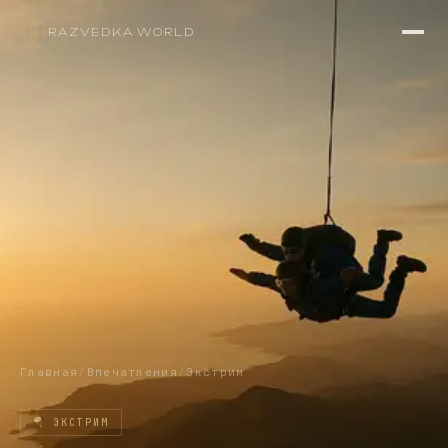
RAZVEDKA
·
WORLD
Главная
/
Впечатления
/
Экстрим
🪂
ЭКСТРИМ