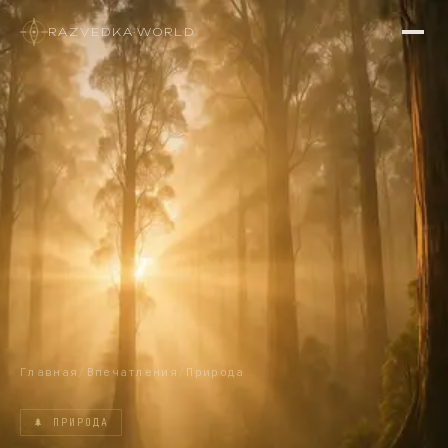
RAZVEDKA
·
WORLD
Главная
/
Впечатления
/
Природа
🌲
ПРИРОДА