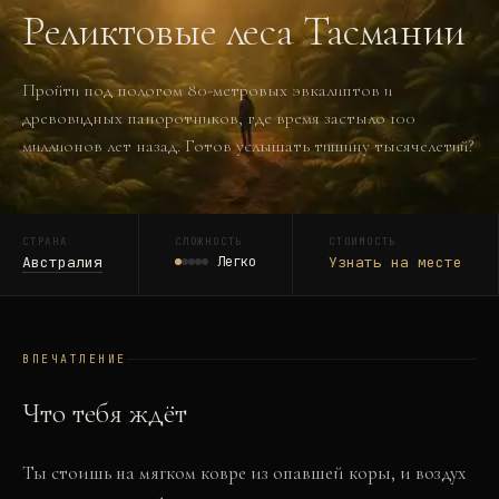
Реликтовые леса Тасмании
Пройти под пологом 80-метровых эвкалиптов и
древовидных папоротников, где время застыло 100
миллионов лет назад. Готов услышать тишину тысячелетий?
СТРАНА
СЛОЖНОСТЬ
СТОИМОСТЬ
Австралия
Легко
Узнать на месте
ВПЕЧАТЛЕНИЕ
Что тебя ждёт
Ты стоишь на мягком ковре из опавшей коры, и воздух