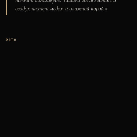
помнит динозавров. Тишина здесь звенит, а
воздух пахнет мёдом и влажной корой.
»
ФОТО