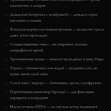
каменистые и мокрые
Дождевик (ветровка с мембраной) — дожди в горах
внезапны и сильны
Флисовая куртка или тонкий пуховик — на высоте 1500 м
даже летом прохладно
Солнцезащитные очки — на открытых склонах
ультрафиолет яркий
Треккинговые палки — помогут на подъёме к пику Пиро
Термос с тёплым чаем или водой — родники есть, но
лучше иметь свой запас
Сухой паёк / перекус — батончики, орехи, сухофрукты
Портативный навигатор (трекер) — для фиксации
маршрута и координат
Маска от пыли (FPP2) — на спусках ветер поднимает