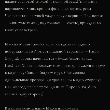
пахнет сосновой смолой и влажной землёй. Тишина
нарушается лишь криком фазана да шумом реки
Чхончхонган, несущей талую воду с вершин. Под ногами
— мшистые камни, над головой — сосны, причудливо
изогнутые ветрами.
Массив Мёхян тянется на 30 км вдоль западного
побережья КНДР. Высота главной вершины — Пиро
(1909 м). Тропы начинаются у буддийского храма
Похёнса (XI век), проходят мимо пагоды Пульгун и ведут
к водопаду Санман (падает с 75 м). Возможны
однодневные прогулки до храма (4 км в одну сторону)
или многодневные треки до пика Пиро (14 км, 8–10
часов в одну сторону).
В национальном парке Мёхян проложены