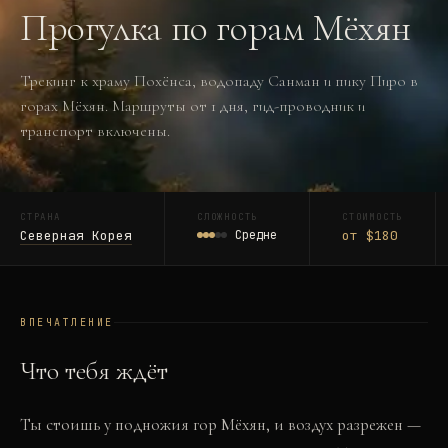
Прогулка по горам Мёхян
Трекинг к храму Похёнса, водопаду Санман и пику Пиро в
горах Мёхян. Маршруты от 1 дня, гид-проводник и
транспорт включены.
СТРАНА
СЛОЖНОСТЬ
СТОИМОСТЬ
Северная Корея
Средне
от $180
ВПЕЧАТЛЕНИЕ
Что тебя ждёт
Ты стоишь у подножия гор Мёхян, и воздух разрежен —