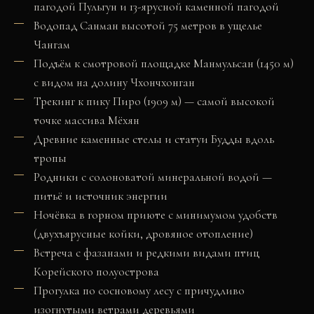
пагодой Пульгун и 13-ярусной каменной пагодой
Водопад Санман высотой 75 метров в ущелье
Чангам
Подъём к смотровой площадке Манмульсан (1450 м)
с видом на долину Чхончхонган
Трекинг к пику Пиро (1909 м) — самой высокой
точке массива Мёхян
Древние каменные стелы и статуи Будды вдоль
тропы
Родники с солоноватой минеральной водой —
питьё и источник энергии
Ночёвка в горном приюте с минимумом удобств
(двухъярусные койки, дровяное отопление)
Встреча с фазанами и редкими видами птиц
Корейского полуострова
Прогулка по сосновому лесу с причудливо
изогнутыми ветрами деревьями