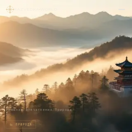
RAZVEDKA
·
WORLD
Главная
/
Впечатления
/
Природа
🥾
ПРИРОДА