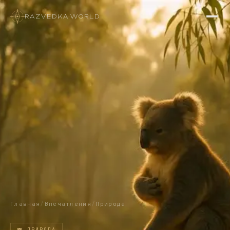
RAZVEDKA
·
WORLD
Главная
/
Впечатления
/
Природа
🐨
ПРИРОДА